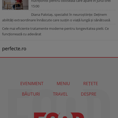
nutriționist pentru oboseala care apare în jurul orei
15:00
Diana Palotaș, specialist în neuroștiințe: Deținem
abilități extraordinare înnăscute care susțin o viață lungă și sănătoasă
Cele mai eficiente tratamente moderne pentru longevitatea pielii. Ce
funcționează cu adevărat
perfecte.ro
EVENIMENT
MENIU
REȚETE
BĂUTURI
TRAVEL
DESPRE