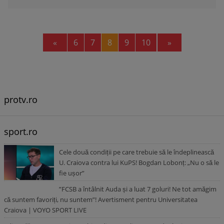
Previous
Next
«
6
7
8
9
10
»
protv.ro
sport.ro
Cele două condiții pe care trebuie să le îndeplinească
U. Craiova contra lui KuPS! Bogdan Lobonț: „Nu o să le
fie ușor”
”FCSB a întâlnit Auda și a luat 7 goluri! Ne tot amăgim
că suntem favoriți, nu suntem”! Avertisment pentru Universitatea
Craiova | VOYO SPORT LIVE