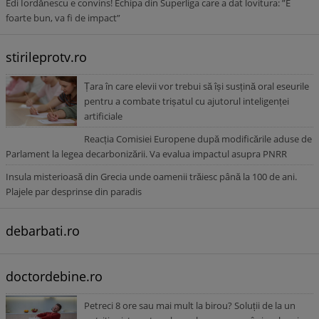
Edi Iordănescu e convins! Echipa din Superliga care a dat lovitura: ”E
foarte bun, va fi de impact”
stirileprotv.ro
Țara în care elevii vor trebui să își susțină oral eseurile
pentru a combate trișatul cu ajutorul inteligenței
artificiale
Reacția Comisiei Europene după modificările aduse de
Parlament la legea decarbonizării. Va evalua impactul asupra PNRR
Insula misterioasă din Grecia unde oamenii trăiesc până la 100 de ani.
Plajele par desprinse din paradis
debarbati.ro
doctordebine.ro
Petreci 8 ore sau mai mult la birou? Soluții de la un