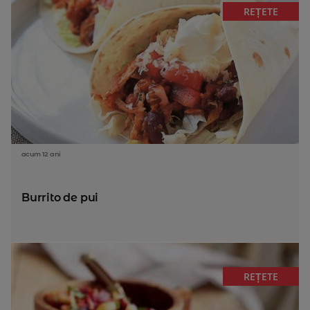
REȚETE
acum 12 ani
Burrito de pui
REȚETE