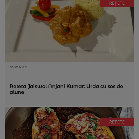
REȚETE
acum 12 ani
Reteta Jaiswal Anjani Kumar: Urda cu sos de
alune
REȚETE