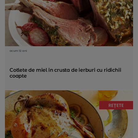
acum 12 ani
Cotlete de miel in crusta de ierburi cu ridichii
coapte
REȚETE