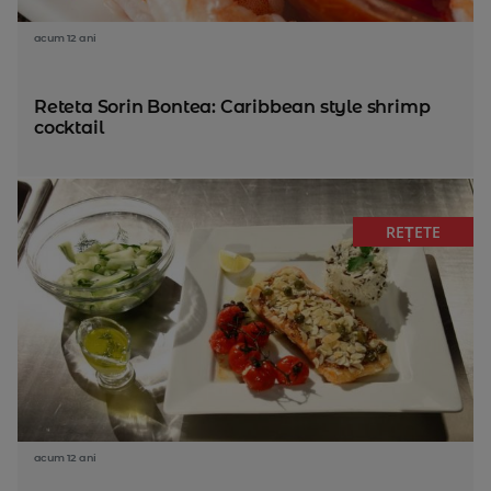
acum 12 ani
Reteta Sorin Bontea: Caribbean style shrimp
cocktail
REȚETE
acum 12 ani