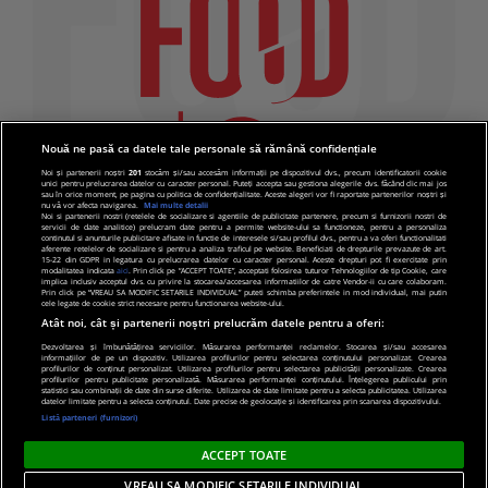
Nouă ne pasă ca datele tale personale să rămână confidențiale
Noi și partenerii noștri
201
stocăm și/sau accesăm informații pe dispozitivul dvs., precum identificatorii cookie
unici pentru prelucrarea datelor cu caracter personal. Puteți accepta sau gestiona alegerile dvs. făcând clic mai jos
sau în orice moment, pe pagina cu politica de confidențialitate. Aceste alegeri vor fi raportate partenerilor noștri și
nu vă vor afecta navigarea.
Mai multe detalii
Noi si partenerii nostri (retelele de socializare si agentiile de publicitate partenere, precum si furnizorii nostri de
servicii de date analitice) prelucram date pentru a permite website-ului sa functioneze, pentru a personaliza
continutul si anunturile publicitare afisate in functie de interesele si/sau profilul dvs., pentru a va oferi functionalitati
aferente retelelor de socializare si pentru a analiza traficul pe website. Beneficiati de drepturile prevazute de art.
15-22 din GDPR in legatura cu prelucrarea datelor cu caracter personal. Aceste drepturi pot fi exercitate prin
modalitatea indicata
aici
. Prin click pe “ACCEPT TOATE”, acceptati folosirea tuturor Tehnologiilor de tip Cookie, care
implica inclusiv acceptul dvs. cu privire la stocarea/accesarea informatiilor de catre Vendor-ii cu care colaboram.
Prin click pe “VREAU SA MODIFIC SETARILE INDIVIDUAL” puteti schimba preferintele in mod individual, mai putin
cele legate de cookie strict necesare pentru functionarea website-ului.
Atât noi, cât și partenerii noștri prelucrăm datele pentru a oferi:
Dezvoltarea și îmbunătățirea serviciilor. Măsurarea performanței reclamelor. Stocarea și/sau accesarea
informațiilor de pe un dispozitiv. Utilizarea profilurilor pentru selectarea conținutului personalizat. Crearea
© 2019 PRO TV S.R.L |
Politica de Cookie
|
Politica
profilurilor de conținut personalizat. Utilizarea profilurilor pentru selectarea publicității personalizate. Crearea
profilurilor pentru publicitate personalizată. Măsurarea performanței conținutului. Înțelegerea publicului prin
de confidentialitate
statistici sau combinații de date din surse diferite. Utilizarea de date limitate pentru a selecta publicitatea. Utilizarea
datelor limitate pentru a selecta conținutul. Date precise de geolocație și identificarea prin scanarea dispozitivului.
Listă parteneri (furnizori)
ACCEPT TOATE
VREAU SA MODIFIC SETARILE INDIVIDUAL