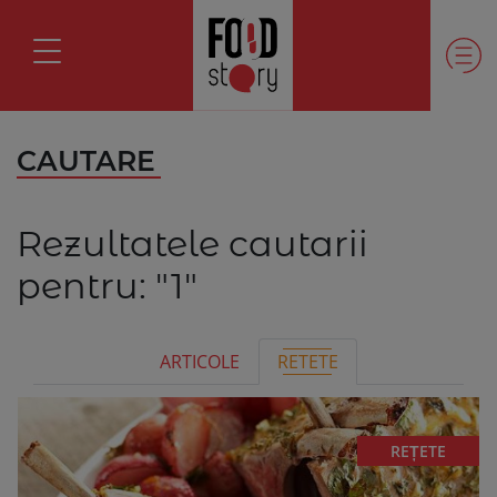
CAUTARE
Rezultatele cautarii
pentru:
"1"
ARTICOLE
RETETE
REȚETE