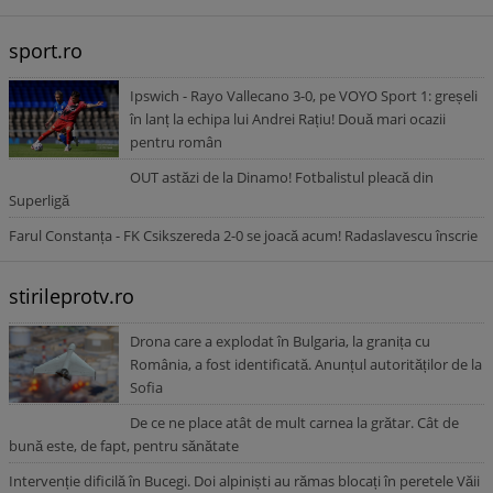
sport.ro
Ipswich - Rayo Vallecano 3-0, pe VOYO Sport 1: greșeli
în lanț la echipa lui Andrei Rațiu! Două mari ocazii
pentru român
OUT astăzi de la Dinamo! Fotbalistul pleacă din
Superligă
Farul Constanța - FK Csikszereda 2-0 se joacă acum! Radaslavescu înscrie
stirileprotv.ro
Drona care a explodat în Bulgaria, la granița cu
România, a fost identificată. Anunțul autorităților de la
Sofia
De ce ne place atât de mult carnea la grătar. Cât de
bună este, de fapt, pentru sănătate
Intervenție dificilă în Bucegi. Doi alpiniști au rămas blocați în peretele Văii