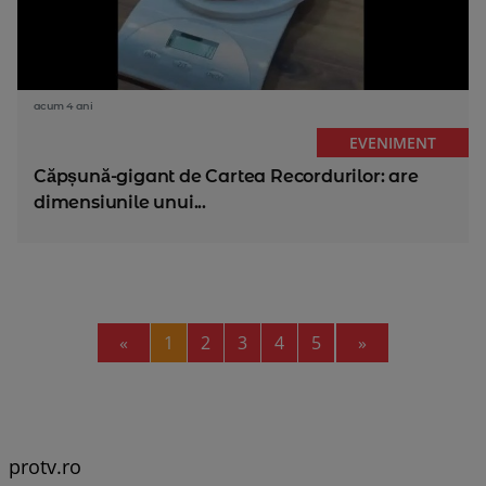
acum 4 ani
EVENIMENT
Căpșună-gigant de Cartea Recordurilor: are
dimensiunile unui...
Previous
Next
«
1
2
3
4
5
»
protv.ro