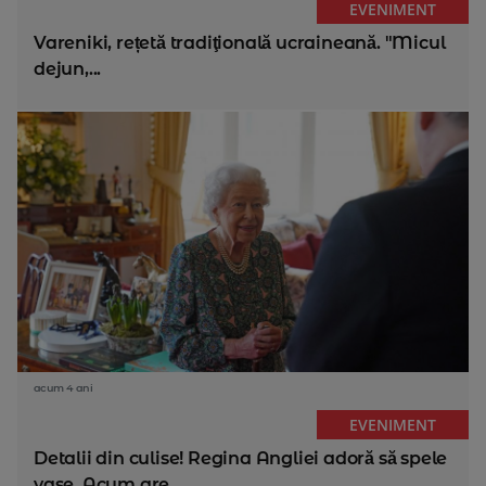
EVENIMENT
Vareniki, rețetă tradiţională ucraineană. "Micul
dejun,...
acum 4 ani
EVENIMENT
Detalii din culise! Regina Angliei adoră să spele
vase. Acum are...