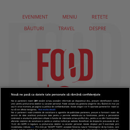
EVENIMENT
MENIU
REȚETE
BĂUTURI
TRAVEL
DESPRE
Nouă ne pasă ca datele tale personale să rămână confidențiale
Noi și partenerii noștri
201
stocăm și/sau accesăm informații pe dispozitivul dvs., precum identificatorii cookie
unici pentru prelucrarea datelor cu caracter personal. Puteți accepta sau gestiona alegerile dvs. făcând clic mai jos
sau în orice moment, pe pagina cu politica de confidențialitate. Aceste alegeri vor fi raportate partenerilor noștri și
nu vă vor afecta navigarea.
Mai multe detalii
Noi si partenerii nostri (retelele de socializare si agentiile de publicitate partenere, precum si furnizorii nostri de
servicii de date analitice) prelucram date pentru a permite website-ului sa functioneze, pentru a personaliza
continutul si anunturile publicitare afisate in functie de interesele si/sau profilul dvs., pentru a va oferi functionalitati
aferente retelelor de socializare si pentru a analiza traficul pe website. Beneficiati de drepturile prevazute de art.
15-22 din GDPR in legatura cu prelucrarea datelor cu caracter personal. Aceste drepturi pot fi exercitate prin
modalitatea indicata
aici
. Prin click pe “ACCEPT TOATE”, acceptati folosirea tuturor Tehnologiilor de tip Cookie, care
implica inclusiv acceptul dvs. cu privire la stocarea/accesarea informatiilor de catre Vendor-ii cu care colaboram.