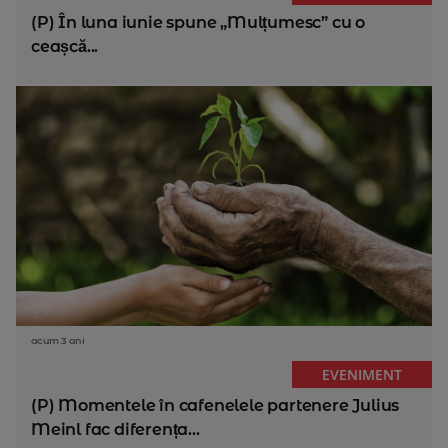
(P) În luna iunie spune „Mulțumesc” cu o
ceașcă...
acum 3 ani
EVENIMENT
(P) Momentele în cafenelele partenere Julius
Meinl fac diferența...