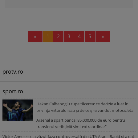
Previous
Next
«
1
2
3
4
5
»
protv.ro
sport.ro
Hakan Calhanoglu rupe tăcerea: ce decizie a luat în
privința viitorului său și de ce și-a vândut motocicleta
Arsenal a spart banca! 85.000.000 de euro pentru
transferul verii: „Mă simt extraordinar”
Victor Angelescu a văzut faza controversată din UTA Arad - Rapid și a dat