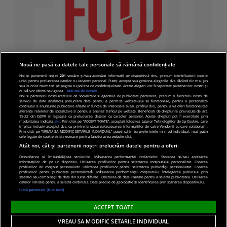
Nouă ne pasă ca datele tale personale să rămână confidențiale
Noi și partenerii noștri
201
stocăm și/sau accesăm informații pe dispozitivul dvs., precum identificatorii cookie
unici pentru prelucrarea datelor cu caracter personal. Puteți accepta sau gestiona alegerile dvs. făcând clic mai jos
sau în orice moment, pe pagina cu politica de confidențialitate. Aceste alegeri vor fi raportate partenerilor noștri și
nu vă vor afecta navigarea.
Mai multe detalii
Noi si partenerii nostri (retelele de socializare si agentiile de publicitate partenere, precum si furnizorii nostri de
servicii de date analitice) prelucram date pentru a permite website-ului sa functioneze, pentru a personaliza
continutul si anunturile publicitare afisate in functie de interesele si/sau profilul dvs., pentru a va oferi functionalitati
aferente retelelor de socializare si pentru a analiza traficul pe website. Beneficiati de drepturile prevazute de art.
15-22 din GDPR in legatura cu prelucrarea datelor cu caracter personal. Aceste drepturi pot fi exercitate prin
modalitatea indicata
aici
. Prin click pe “ACCEPT TOATE”, acceptati folosirea tuturor Tehnologiilor de tip Cookie, care
implica inclusiv acceptul dvs. cu privire la stocarea/accesarea informatiilor de catre Vendor-ii cu care colaboram.
Prin click pe “VREAU SA MODIFIC SETARILE INDIVIDUAL” puteti schimba preferintele in mod individual, mai putin
cele legate de cookie strict necesare pentru functionarea website-ului.
Atât noi, cât și partenerii noștri prelucrăm datele pentru a oferi:
Dezvoltarea și îmbunătățirea serviciilor. Măsurarea performanței reclamelor. Stocarea și/sau accesarea
informațiilor de pe un dispozitiv. Utilizarea profilurilor pentru selectarea conținutului personalizat. Crearea
© 2019 PRO TV S.R.L |
Politica de Cookie
|
Politica
profilurilor de conținut personalizat. Utilizarea profilurilor pentru selectarea publicității personalizate. Crearea
profilurilor pentru publicitate personalizată. Măsurarea performanței conținutului. Înțelegerea publicului prin
de confidentialitate
statistici sau combinații de date din surse diferite. Utilizarea de date limitate pentru a selecta publicitatea. Utilizarea
datelor limitate pentru a selecta conținutul. Date precise de geolocație și identificarea prin scanarea dispozitivului.
Listă parteneri (furnizori)
ACCEPT TOATE
VREAU SA MODIFIC SETARILE INDIVIDUAL