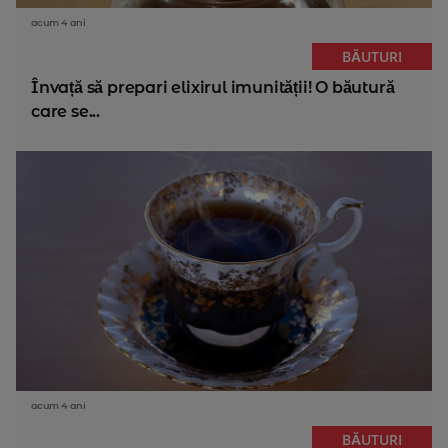
acum 4 ani
BĂUTURI
Învață să prepari elixirul imunității! O băutură
care se...
acum 4 ani
BĂUTURI