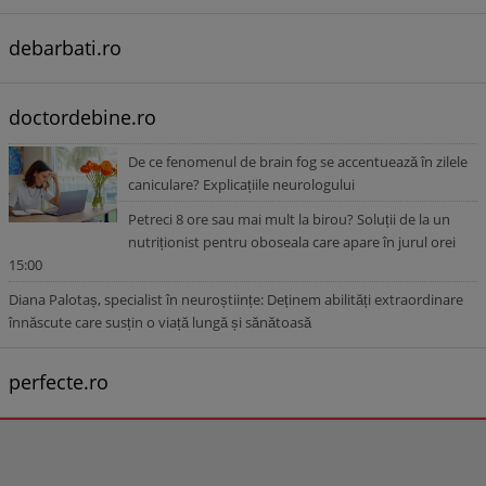
debarbati.ro
doctordebine.ro
De ce fenomenul de brain fog se accentuează în zilele
caniculare? Explicațiile neurologului
Petreci 8 ore sau mai mult la birou? Soluții de la un
nutriționist pentru oboseala care apare în jurul orei
15:00
Diana Palotaș, specialist în neuroștiințe: Deținem abilități extraordinare
înnăscute care susțin o viață lungă și sănătoasă
perfecte.ro