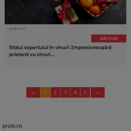
acum 4 ani
BĂUTURI
Sfatul expertului în vinuri: Impresionează-ți
prietenii cu vinuri...
Previous
Next
«
1
2
3
4
5
»
protv.ro