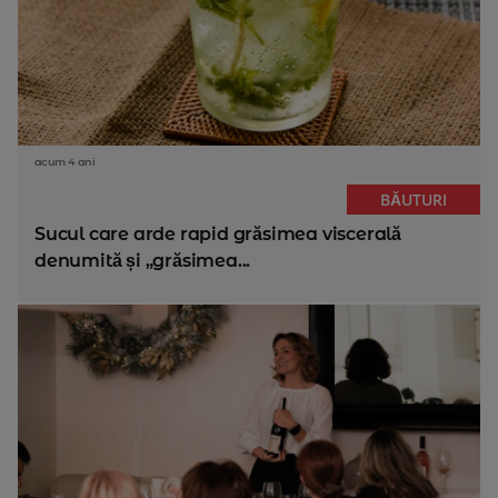
acum 4 ani
BĂUTURI
Sucul care arde rapid grăsimea viscerală
denumită și „grăsimea...