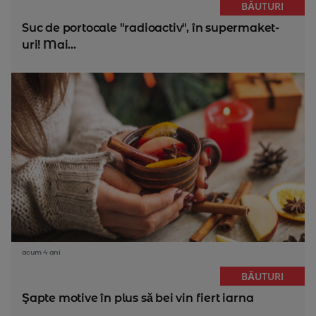
BĂUTURI
Suc de portocale "radioactiv", în supermaket-
uri! Mai...
acum 4 ani
BĂUTURI
Şapte motive în plus să bei vin fiert iarna