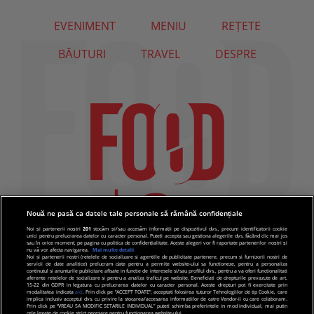
EVENIMENT
MENIU
REȚETE
BĂUTURI
TRAVEL
DESPRE
Nouă ne pasă ca datele tale personale să rămână confidențiale
Noi și partenerii noștri
201
stocăm și/sau accesăm informații pe dispozitivul dvs., precum identificatorii cookie
unici pentru prelucrarea datelor cu caracter personal. Puteți accepta sau gestiona alegerile dvs. făcând clic mai jos
sau în orice moment, pe pagina cu politica de confidențialitate. Aceste alegeri vor fi raportate partenerilor noștri și
nu vă vor afecta navigarea.
Mai multe detalii
Noi si partenerii nostri (retelele de socializare si agentiile de publicitate partenere, precum si furnizorii nostri de
servicii de date analitice) prelucram date pentru a permite website-ului sa functioneze, pentru a personaliza
continutul si anunturile publicitare afisate in functie de interesele si/sau profilul dvs., pentru a va oferi functionalitati
aferente retelelor de socializare si pentru a analiza traficul pe website. Beneficiati de drepturile prevazute de art.
15-22 din GDPR in legatura cu prelucrarea datelor cu caracter personal. Aceste drepturi pot fi exercitate prin
modalitatea indicata
aici
. Prin click pe “ACCEPT TOATE”, acceptati folosirea tuturor Tehnologiilor de tip Cookie, care
implica inclusiv acceptul dvs. cu privire la stocarea/accesarea informatiilor de catre Vendor-ii cu care colaboram.
Prin click pe “VREAU SA MODIFIC SETARILE INDIVIDUAL” puteti schimba preferintele in mod individual, mai putin
cele legate de cookie strict necesare pentru functionarea website-ului.