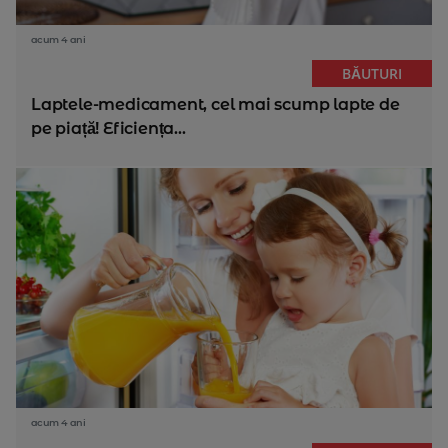
acum 4 ani
BĂUTURI
Laptele-medicament, cel mai scump lapte de
pe piață! Eficiența...
acum 4 ani