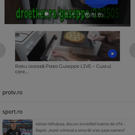
18:26
01:03
Episodul 7
Ep
protv.ro
sport.ro
Adrian Mihalcea, discurs incredibil înainte de UTA -
Rapid: „Acest criminal a omorât vreo șase oameni”