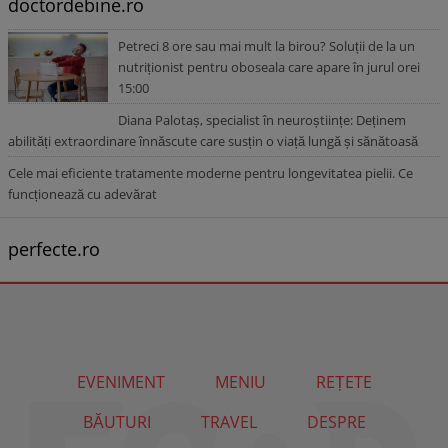
doctordebine.ro
Petreci 8 ore sau mai mult la birou? Soluții de la un
nutriționist pentru oboseala care apare în jurul orei
15:00
Diana Palotaș, specialist în neuroștiințe: Deținem
abilități extraordinare înnăscute care susțin o viață lungă și sănătoasă
Cele mai eficiente tratamente moderne pentru longevitatea pielii. Ce
funcționează cu adevărat
perfecte.ro
EVENIMENT
MENIU
REȚETE
BĂUTURI
TRAVEL
DESPRE