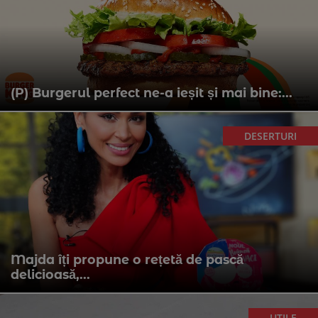
(P) Burgerul perfect ne-a ieșit și mai bine:...
DESERTURI
Majda îți propune o rețetă de pască
delicioasă,...
UTILE