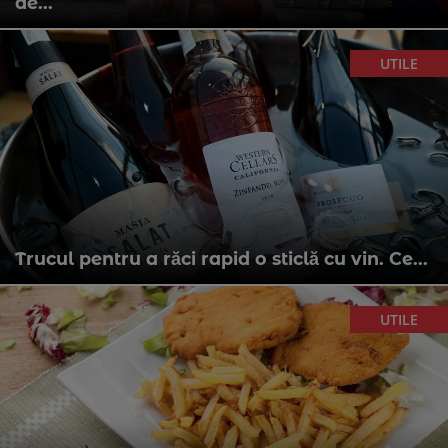
de...
UTILE
Trucul pentru a răci rapid o sticlă cu vin. Ce...
UTILE