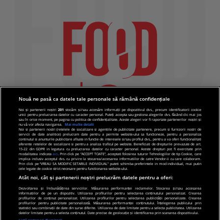
Nouă ne pasă ca datele tale personale să rămână confidențiale
Noi și partenerii noștri
201
stocăm și/sau accesăm informații pe dispozitivul dvs., precum identificatorii cookie
unici pentru prelucrarea datelor cu caracter personal. Puteți accepta sau gestiona alegerile dvs. făcând clic mai jos
sau în orice moment, pe pagina cu politica de confidențialitate. Aceste alegeri vor fi raportate partenerilor noștri și
nu vă vor afecta navigarea.
Mai multe detalii
Noi si partenerii nostri (retelele de socializare si agentiile de publicitate partenere, precum si furnizorii nostri de
servicii de date analitice) prelucram date pentru a permite website-ului sa functioneze, pentru a personaliza
continutul si anunturile publicitare afisate in functie de interesele si/sau profilul dvs., pentru a va oferi functionalitati
aferente retelelor de socializare si pentru a analiza traficul pe website. Beneficiati de drepturile prevazute de art.
15-22 din GDPR in legatura cu prelucrarea datelor cu caracter personal. Aceste drepturi pot fi exercitate prin
modalitatea indicata
aici
. Prin click pe “ACCEPT TOATE”, acceptati folosirea tuturor Tehnologiilor de tip Cookie, care
implica inclusiv acceptul dvs. cu privire la stocarea/accesarea informatiilor de catre Vendor-ii cu care colaboram.
Prin click pe “VREAU SA MODIFIC SETARILE INDIVIDUAL” puteti schimba preferintele in mod individual, mai putin
cele legate de cookie strict necesare pentru functionarea website-ului.
Atât noi, cât și partenerii noștri prelucrăm datele pentru a oferi:
Dezvoltarea și îmbunătățirea serviciilor. Măsurarea performanței reclamelor. Stocarea și/sau accesarea
informațiilor de pe un dispozitiv. Utilizarea profilurilor pentru selectarea conținutului personalizat. Crearea
© 2019 PRO TV S.R.L |
Politica de Cookie
|
Politica
profilurilor de conținut personalizat. Utilizarea profilurilor pentru selectarea publicității personalizate. Crearea
profilurilor pentru publicitate personalizată. Măsurarea performanței conținutului. Înțelegerea publicului prin
de confidentialitate
statistici sau combinații de date din surse diferite. Utilizarea de date limitate pentru a selecta publicitatea. Utilizarea
datelor limitate pentru a selecta conținutul. Date precise de geolocație și identificarea prin scanarea dispozitivului.
Listă parteneri (furnizori)