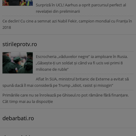
Surpriză în UCL! Aarhus a oprit parcursul perfect al
revelației din preliminarii
Ce declin! Cu cine a semnat azi Nabil Fekir, campion mondial cu Franța în
2018
stirileprotv.ro
Escrocheria „văduvelor negre” ia amploare în Rusia.
„Găsește-ți un soldat și când va fi ucis vei primi 8
milioane de ruble”
Aflat în SUA, ministrul britanic de Externe a evitat să
spună dacă îl mai consideră pe Trump „idiot, rasist și misogin”
Primăriile care nu se înrolează pe Ghiseul.ro pot rămâne fără finanțare.
Cât timp mai au la dispoziție
debarbati.ro