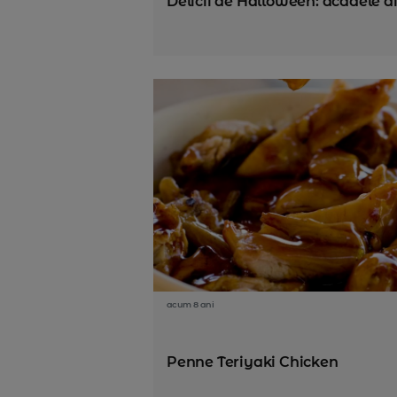
Delicii de Halloween: acadele 
acum 8 ani
Penne Teriyaki Chicken