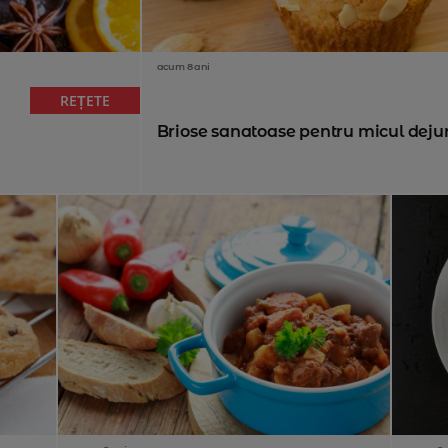
acum 8 ani
REȚETE
Briose sanatoase pentru micul deju