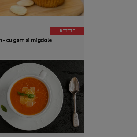
REȚETE
n - cu gem si migdale