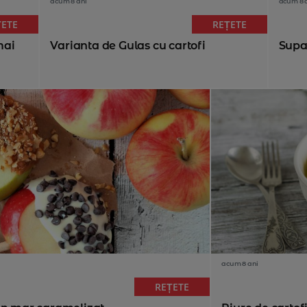
acum 8 ani
acum 8 
ȚETE
REȚETE
mai
Varianta de Gulas cu cartofi
Supa 
acum 8 ani
REȚETE