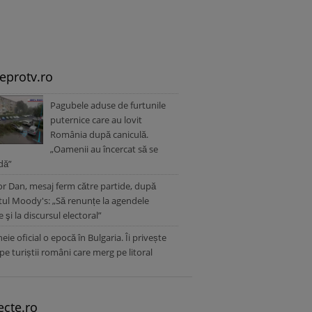
leprotv.ro
Pagubele aduse de furtunile
puternice care au lovit
România după caniculă.
„Oamenii au încercat să se
dă”
r Dan, mesaj ferm către partide, după
tul Moody's: „Să renunțe la agendele
e şi la discursul electoral”
heie oficial o epocă în Bulgaria. Îi privește
 pe turiștii români care merg pe litoral
ecte.ro