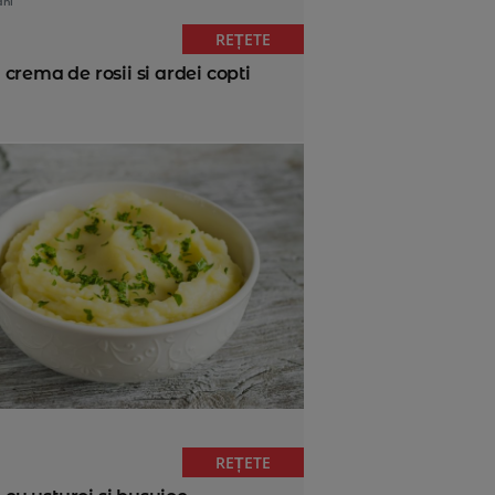
ani
REȚETE
crema de rosii si ardei copti
REȚETE