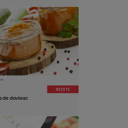
ani
REȚETE
a de dovleac