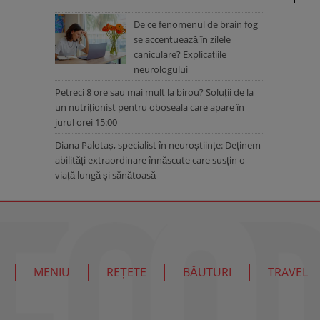
De ce fenomenul de brain fog
se accentuează în zilele
caniculare? Explicațiile
neurologului
Petreci 8 ore sau mai mult la birou? Soluții de la
un nutriționist pentru oboseala care apare în
jurul orei 15:00
Diana Palotaș, specialist în neuroștiințe: Deținem
abilități extraordinare înnăscute care susțin o
viață lungă și sănătoasă
MENIU
REȚETE
BĂUTURI
TRAVEL