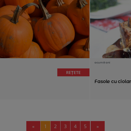
acum 8 ani
REȚETE
Fasole cu ciola
Previous
Next
«
1
2
3
4
5
»