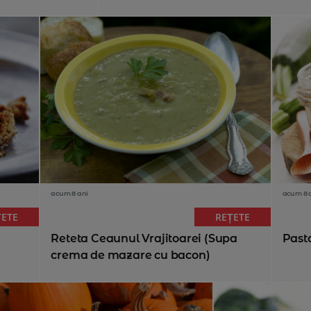
acum 8 ani
acum 8 
ȚETE
REȚETE
Reteta Ceaunul Vrajitoarei (Supa
Past
crema de mazare cu bacon)