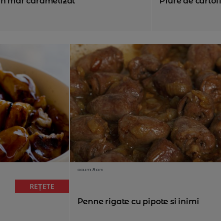
din mar caramelizat
Piure de cartofi
acum 8 ani
REȚETE
Penne rigate cu pipote si inimi