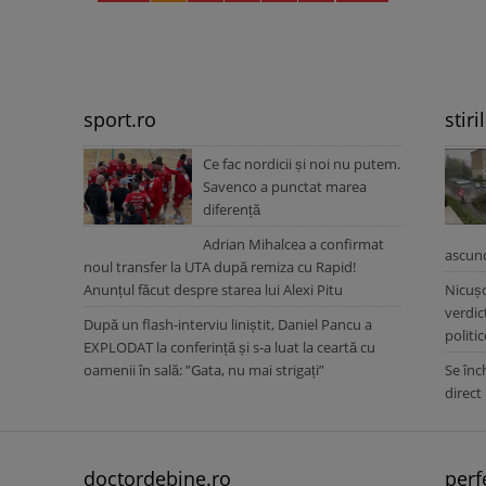
sport.ro
stiri
Ce fac nordicii și noi nu putem.
Savenco a punctat marea
diferență
Adrian Mihalcea a confirmat
ascun
noul transfer la UTA după remiza cu Rapid!
Anunțul făcut despre starea lui Alexi Pitu
Nicușo
verdic
După un flash-interviu liniștit, Daniel Pancu a
politic
EXPLODAT la conferință și s-a luat la ceartă cu
oamenii în sală: ”Gata, nu mai strigați”
Se înc
direct
doctordebine.ro
perf