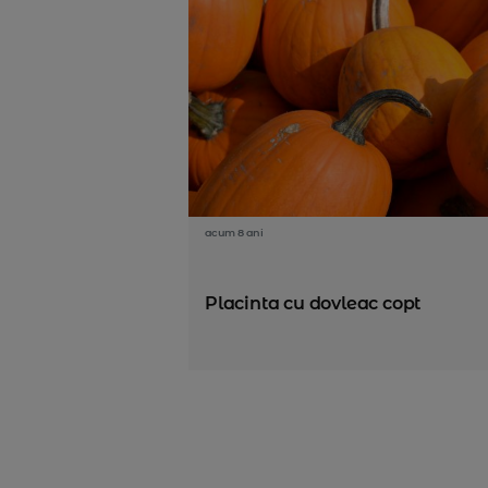
acum 8 ani
Placinta cu dovleac copt