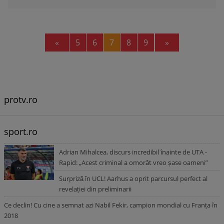
Previous
Next
«
5
6
7
8
9
»
protv.ro
sport.ro
Adrian Mihalcea, discurs incredibil înainte de UTA -
Rapid: „Acest criminal a omorât vreo șase oameni”
Surpriză în UCL! Aarhus a oprit parcursul perfect al
revelației din preliminarii
Ce declin! Cu cine a semnat azi Nabil Fekir, campion mondial cu Franța în
2018