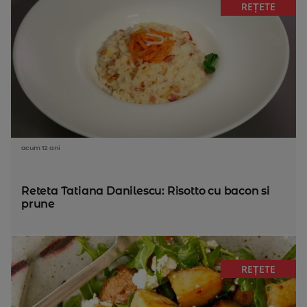
REȚETE
acum 12 ani
Reteta Tatiana Danilescu: Risotto cu bacon si
prune
REȚETE