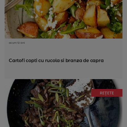
acum 12 ani
Cartofi copti cu rucola si branza de capra
REȚETE