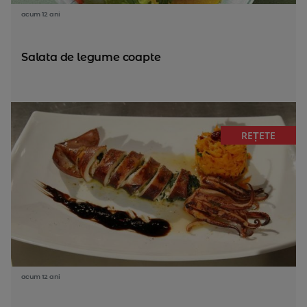
acum 12 ani
Salata de legume coapte
REȚETE
acum 12 ani