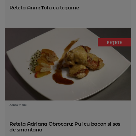
Reteta Anni: Tofu cu legume
REȚETE
acum 12 ani
Reteta Adriana Obrocaru: Pui cu bacon si sos
de smantana