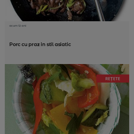
acum 12 ani
Porc cu praz in stil asiatic
REȚETE