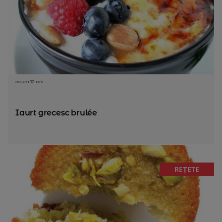
acum 12 ani
Iaurt grecesc brulée
REȚETE