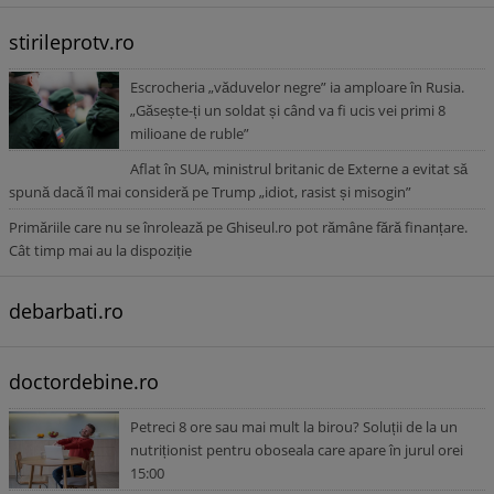
stirileprotv.ro
Escrocheria „văduvelor negre” ia amploare în Rusia.
„Găsește-ți un soldat și când va fi ucis vei primi 8
milioane de ruble”
Aflat în SUA, ministrul britanic de Externe a evitat să
spună dacă îl mai consideră pe Trump „idiot, rasist și misogin”
Primăriile care nu se înrolează pe Ghiseul.ro pot rămâne fără finanțare.
Cât timp mai au la dispoziție
debarbati.ro
doctordebine.ro
Petreci 8 ore sau mai mult la birou? Soluții de la un
nutriționist pentru oboseala care apare în jurul orei
15:00