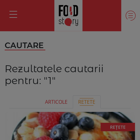
CAUTARE
Rezultatele cautarii
pentru:
"1"
ARTICOLE
RETETE
REȚETE