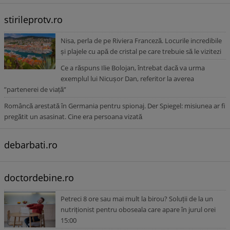
stirileprotv.ro
Nisa, perla de pe Riviera Franceză. Locurile incredibile
și plajele cu apă de cristal pe care trebuie să le vizitezi
Ce a răspuns Ilie Bolojan, întrebat dacă va urma
exemplul lui Nicușor Dan, referitor la averea
”partenerei de viață”
Româncă arestată în Germania pentru spionaj. Der Spiegel: misiunea ar fi
pregătit un asasinat. Cine era persoana vizată
debarbati.ro
doctordebine.ro
Petreci 8 ore sau mai mult la birou? Soluții de la un
nutriționist pentru oboseala care apare în jurul orei
15:00