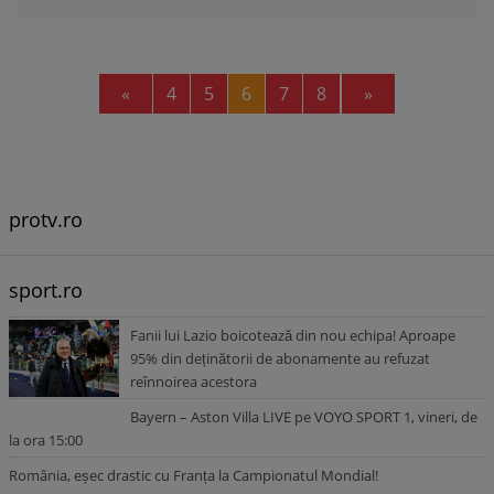
Previous
Next
«
4
5
6
7
8
»
protv.ro
sport.ro
Fanii lui Lazio boicotează din nou echipa! Aproape
95% din deținătorii de abonamente au refuzat
reînnoirea acestora
Bayern – Aston Villa LIVE pe VOYO SPORT 1, vineri, de
la ora 15:00
România, eșec drastic cu Franța la Campionatul Mondial!