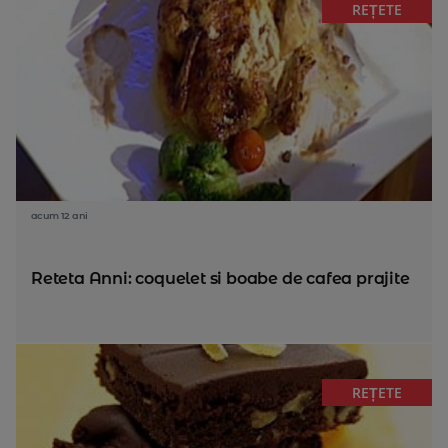
REȚETE
acum 12 ani
Reteta Anni: coquelet si boabe de cafea prajite
REȚETE