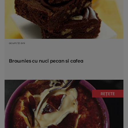
acum 12 ani
Brownies cu nuci pecan si cafea
REȚETE