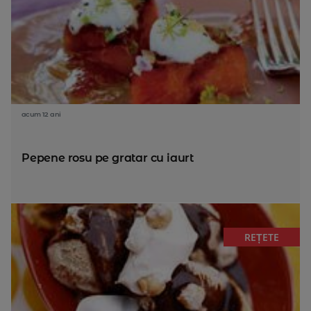
acum 12 ani
Pepene rosu pe gratar cu iaurt
REȚETE