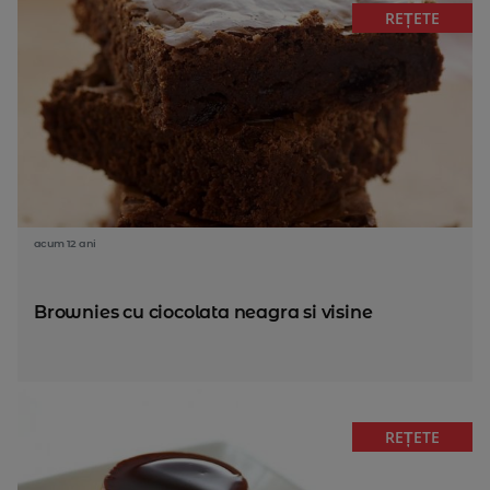
REȚETE
acum 12 ani
Brownies cu ciocolata neagra si visine
REȚETE