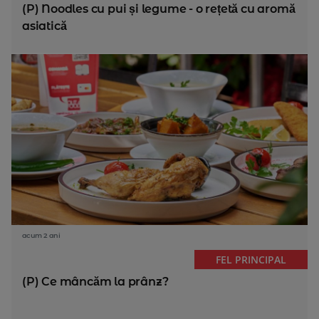
(P) Noodles cu pui și legume - o rețetă cu aromă
asiatică
acum 2 ani
FEL PRINCIPAL
(P) Ce mâncăm la prânz?