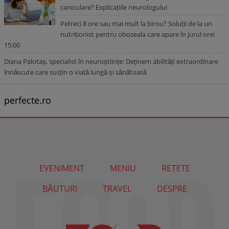
caniculare? Explicațiile neurologului
Petreci 8 ore sau mai mult la birou? Soluții de la un
nutriționist pentru oboseala care apare în jurul orei
15:00
Diana Palotaș, specialist în neuroștiințe: Deținem abilități extraordinare
înnăscute care susțin o viață lungă și sănătoasă
perfecte.ro
EVENIMENT
MENIU
REȚETE
BĂUTURI
TRAVEL
DESPRE