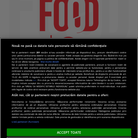
Nouă ne pasă ca datele tale personale să rămână confidențiale
Noi și partenerii noștri
201
stocăm și/sau accesăm informații pe dispozitivul dvs., precum identificatorii cookie
unici pentru prelucrarea datelor cu caracter personal. Puteți accepta sau gestiona alegerile dvs. făcând clic mai jos
sau în orice moment, pe pagina cu politica de confidențialitate. Aceste alegeri vor fi raportate partenerilor noștri și
nu vă vor afecta navigarea.
Mai multe detalii
Noi si partenerii nostri (retelele de socializare si agentiile de publicitate partenere, precum si furnizorii nostri de
servicii de date analitice) prelucram date pentru a permite website-ului sa functioneze, pentru a personaliza
continutul si anunturile publicitare afisate in functie de interesele si/sau profilul dvs., pentru a va oferi functionalitati
aferente retelelor de socializare si pentru a analiza traficul pe website. Beneficiati de drepturile prevazute de art.
15-22 din GDPR in legatura cu prelucrarea datelor cu caracter personal. Aceste drepturi pot fi exercitate prin
modalitatea indicata
aici
. Prin click pe “ACCEPT TOATE”, acceptati folosirea tuturor Tehnologiilor de tip Cookie, care
implica inclusiv acceptul dvs. cu privire la stocarea/accesarea informatiilor de catre Vendor-ii cu care colaboram.
Prin click pe “VREAU SA MODIFIC SETARILE INDIVIDUAL” puteti schimba preferintele in mod individual, mai putin
cele legate de cookie strict necesare pentru functionarea website-ului.
Atât noi, cât și partenerii noștri prelucrăm datele pentru a oferi:
Dezvoltarea și îmbunătățirea serviciilor. Măsurarea performanței reclamelor. Stocarea și/sau accesarea
informațiilor de pe un dispozitiv. Utilizarea profilurilor pentru selectarea conținutului personalizat. Crearea
© 2019 PRO TV S.R.L |
Politica de Cookie
|
Politica
profilurilor de conținut personalizat. Utilizarea profilurilor pentru selectarea publicității personalizate. Crearea
profilurilor pentru publicitate personalizată. Măsurarea performanței conținutului. Înțelegerea publicului prin
de confidentialitate
statistici sau combinații de date din surse diferite. Utilizarea de date limitate pentru a selecta publicitatea. Utilizarea
datelor limitate pentru a selecta conținutul. Date precise de geolocație și identificarea prin scanarea dispozitivului.
Listă parteneri (furnizori)
ACCEPT TOATE