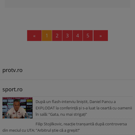
Previous
Next
«
1
2
3
4
5
»
protv.ro
sport.ro
După un flash-interviu liniștit, Daniel Pancu a
EXPLODAT la conferință și s-a luat la ceartă cu oamenii
în sală: ”Gata, nu mai strigați”
Filip Stojilkovic, reacție tranșantă după controversa
din meciul cu UTA: ”Arbitrul știe că a greșit!”