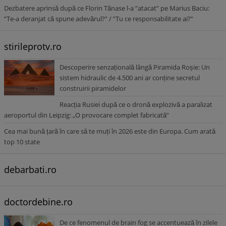
Dezbatere aprinsă după ce Florin Tănase l-a ”atacat” pe Marius Baciu:
”Te-a deranjat că spune adevărul?” / ”Tu ce responsabilitate ai?”
stirileprotv.ro
Descoperire senzațională lângă Piramida Roșie: Un
sistem hidraulic de 4.500 ani ar conține secretul
construirii piramidelor
Reacția Rusiei după ce o dronă explozivă a paralizat
aeroportul din Leipzig: „O provocare complet fabricată”
Cea mai bună țară în care să te muți în 2026 este din Europa. Cum arată
top 10 state
debarbati.ro
doctordebine.ro
De ce fenomenul de brain fog se accentuează în zilele