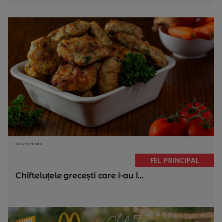
acum 4 ani
FEL PRINCIPAL
Chifteluțele grecești care i-au
î...