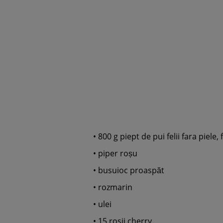
•
800 g piept de pui felii fara piele, 
•
piper roșu
•
busuioc proaspăt
•
rozmarin
•
ulei
•
15 rosii cherry