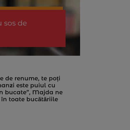
u sos de
e de renume, te poți
manzi este puiul cu
în bucate”, Majda ne
în toate bucătăriile