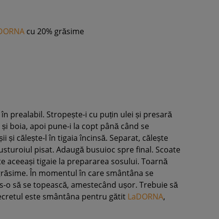
DORNA
cu 20% grăsime
ți în prealabil. Stropește-i cu puțin ulei și presară
i boia, apoi pune-i la copt până când se
i și călește-l în tigaia încinsă. Separat, călește
 usturoiul pisat. Adaugă busuioc spre final. Scoate
ște aceeași tigaie la prepararea sosului. Toarnă
răsime. În momentul în care smântâna se
as-o să se topească, amestecând ușor. Trebuie să
secretul este smântâna pentru gătit
LaDORNA
,