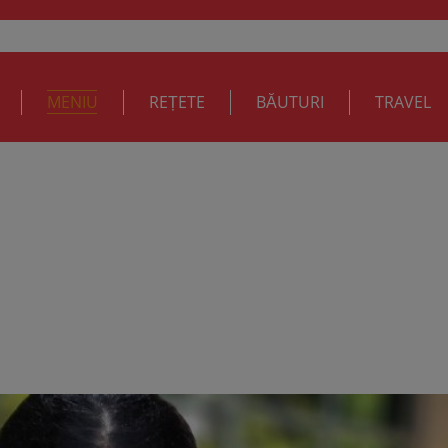
MENIU
REȚETE
BĂUTURI
TRAVEL