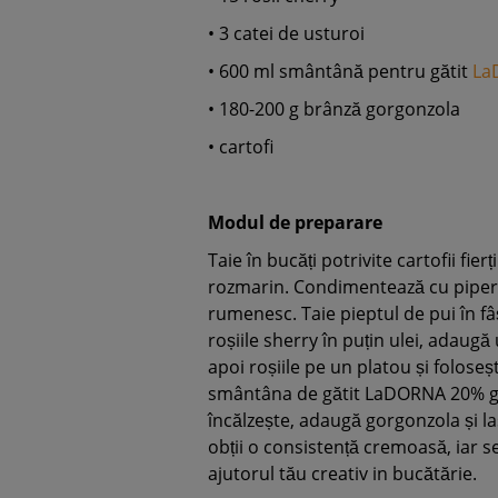
•
3 catei de usturoi
•
600 ml smântână pentru gătit
La
•
180-200 g brânză gorgonzola
•
cartofi
Modul de preparare
Taie în bucăți potrivite cartofii fier
rozmarin. Condimentează cu piper ș
rumenesc. Taie pieptul de pui în fâși
roșiile sherry în puțin ulei, adaugă
apoi roșiile pe un platou și folose
smântâna de gătit LaDORNA 20% g
încălzește, adaugă gorgonzola și l
obții o consistență cremoasă, iar 
ajutorul tău creativ in bucătărie.