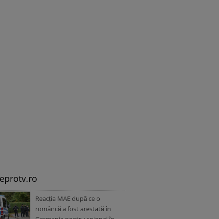
leprotv.ro
Reacția MAE după ce o
româncă a fost arestată în