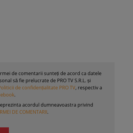
formei de comentarii sunteți de acord ca datele
nal să fie prelucrate de PRO TV S.R.L. și
Politicii de confidențialitate PRO TV
, respectiv a
acebook
.
reprezinta acordul dumneavoastra privind
ORMEI DE COMENTARII
.