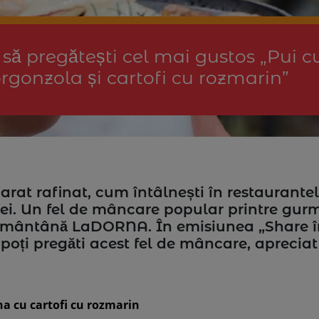
să pregătești cel mai gustos „Pui c
rgonzola și cartofi cu rozmarin”
rat rafinat, cum întâlnești în restaurantel
dei. Un fel de mâncare popular printre gur
 smântână LaDORNA. În emisiunea „Share 
poți pregăti acest fel de mâncare, apreciat 
na cu cartofi cu rozmarin