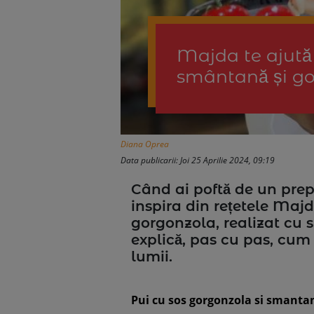
Majda te ajută 
smântană și go
Diana Oprea
Data publicarii: Joi 25 Aprilie 2024, 09:19
Când ai poftă de un prepa
inspira din rețetele Maj
gorgonzola, realizat cu
explică, pas cu pas, cum 
lumii.
Pui cu sos gorgonzola si smanta