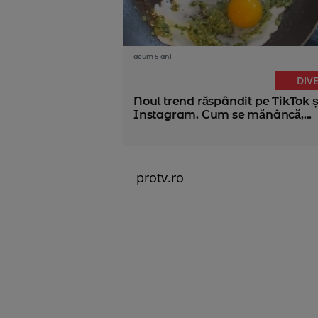
acum 5 ani
DIV
Noul trend răspândit pe TikTok ș
Instagram. Cum se mănâncă,...
protv.ro