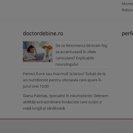
Moment
Relicv
doctordebine.ro
perf
De ce fenomenul de brain fog
se accentuează în zilele
caniculare? Explicațiile
neurologului
Petreci 8 ore sau mai mult la birou? Soluții de la
un nutriționist pentru oboseala care apare în
jurul orei 15:00
Diana Palotaș, specialist în neuroștiințe: Deținem
abilități extraordinare înnăscute care susțin o
viață lungă și sănătoasă