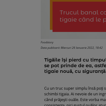
Trucul banal ca
tigaie când le 
Foodstory
Data publicarii: Miercuri 26 Ianuarie 2022, 18:42
Tigăile îşi pierd cu timp
se pot prinde de ea, astf
tigaie nouă, cu siguranţă
Cu un truc super simplu însă poţi s
schimbi tigaia. Ai nevoie de un ingr
când prăjeşti ouăle. Este vorba mai
consistenţa, nici gustul ouălor atu