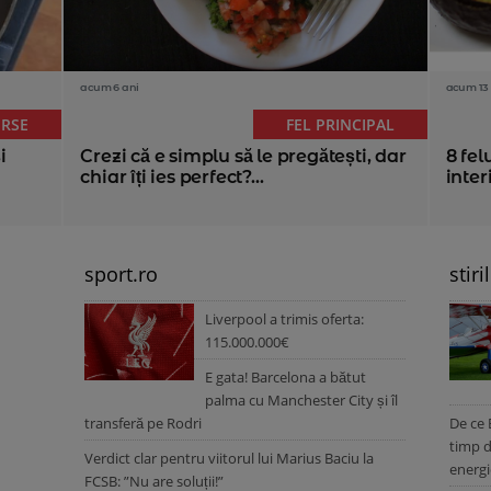
acum 6 ani
acum 13 
ERSE
FEL PRINCIPAL
i
Crezi că e simplu să le pregătești, dar
8 fel
chiar îți ies perfect?...
inter
sport.ro
stiri
Liverpool a trimis oferta:
115.000.000€
E gata! Barcelona a bătut
palma cu Manchester City și îl
transferă pe Rodri
De ce 
timp d
Verdict clar pentru viitorul lui Marius Baciu la
energi
FCSB: ”Nu are soluții!”