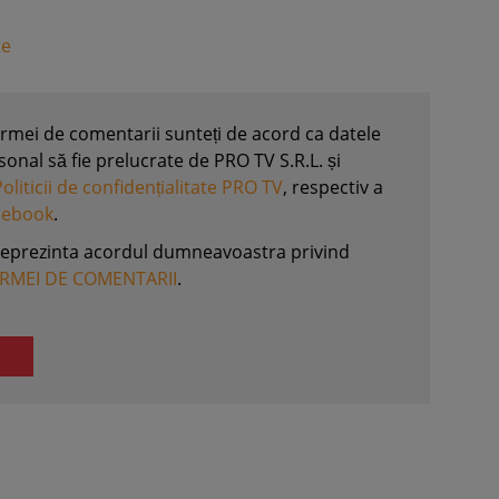
te
formei de comentarii sunteți de acord ca datele
nal să fie prelucrate de PRO TV S.R.L. și
Politicii de confidențialitate PRO TV
, respectiv a
acebook
.
reprezinta acordul dumneavoastra privind
ORMEI DE COMENTARII
.