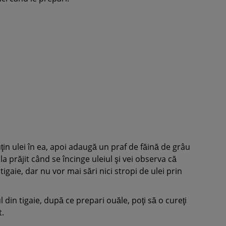
ţin ulei în ea, apoi adaugă un praf de făină de grâu
a prăjit când se încinge uleiul şi vei observa că
tigaie, dar nu vor mai sări nici stropi de ulei prin
l din tigaie, după ce prepari ouăle, poţi să o cureţi
t.