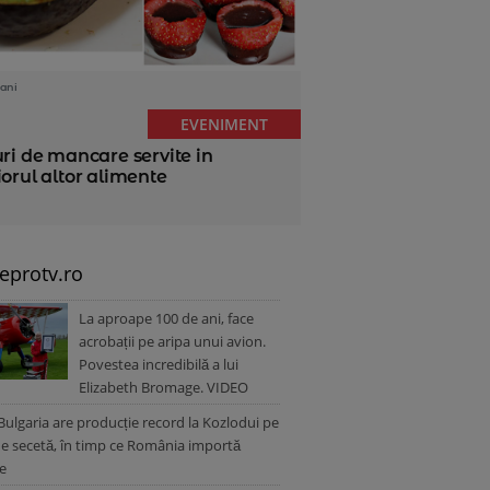
ani
EVENIMENT
uri de mancare servite in
iorul altor alimente
leprotv.ro
La aproape 100 de ani, face
acrobații pe aripa unui avion.
Povestea incredibilă a lui
Elizabeth Bromage. VIDEO
Bulgaria are producție record la Kozlodui pe
e secetă, în timp ce România importă
e