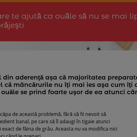
re te ajută ca ouăle să nu se mai l
prăjeşti
ul din aderenţă aşa că majoritatea preparate
el că mâncărurile nu îţi mai ies aşa cum îţi
 ouăle se prind foarte uşor de ea atunci cân
căpa de această problemă, fără să fii nevoit să
edient banal, pe care să îl adaugi în tigaie atunci
 exact de făina de grâu. Aceasta nu va modifica nici
nci când le prepari.