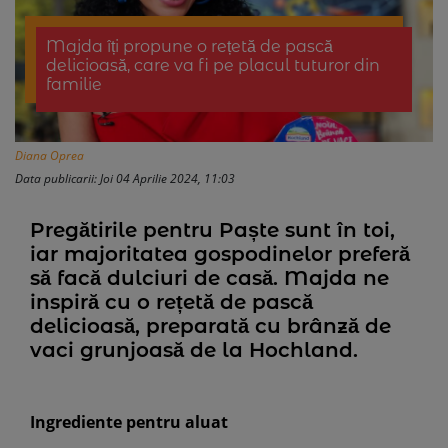
Majda îți propune o rețetă de pască
delicioasă, care va fi pe placul tuturor din
familie
Diana Oprea
Data publicarii: Joi 04 Aprilie 2024, 11:03
Pregătirile pentru Paște sunt în toi,
iar majoritatea gospodinelor preferă
să facă dulciuri de casă. Majda ne
inspiră cu o rețetă de pască
delicioasă, preparată cu brânză de
vaci grunjoasă de la Hochland.
Ingrediente pentru aluat