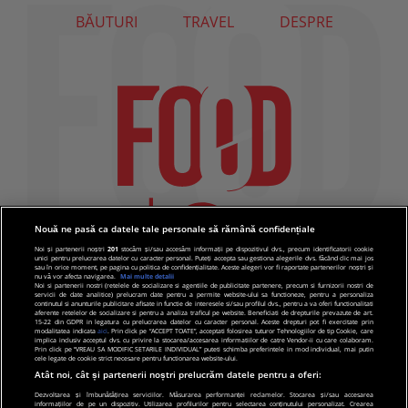
BĂUTURI
TRAVEL
DESPRE
Nouă ne pasă ca datele tale personale să rămână confidențiale
Noi și partenerii noștri
201
stocăm și/sau accesăm informații pe dispozitivul dvs., precum identificatorii cookie
unici pentru prelucrarea datelor cu caracter personal. Puteți accepta sau gestiona alegerile dvs. făcând clic mai jos
sau în orice moment, pe pagina cu politica de confidențialitate. Aceste alegeri vor fi raportate partenerilor noștri și
nu vă vor afecta navigarea.
Mai multe detalii
Noi si partenerii nostri (retelele de socializare si agentiile de publicitate partenere, precum si furnizorii nostri de
servicii de date analitice) prelucram date pentru a permite website-ului sa functioneze, pentru a personaliza
continutul si anunturile publicitare afisate in functie de interesele si/sau profilul dvs., pentru a va oferi functionalitati
aferente retelelor de socializare si pentru a analiza traficul pe website. Beneficiati de drepturile prevazute de art.
15-22 din GDPR in legatura cu prelucrarea datelor cu caracter personal. Aceste drepturi pot fi exercitate prin
modalitatea indicata
aici
. Prin click pe “ACCEPT TOATE”, acceptati folosirea tuturor Tehnologiilor de tip Cookie, care
implica inclusiv acceptul dvs. cu privire la stocarea/accesarea informatiilor de catre Vendor-ii cu care colaboram.
Prin click pe “VREAU SA MODIFIC SETARILE INDIVIDUAL” puteti schimba preferintele in mod individual, mai putin
cele legate de cookie strict necesare pentru functionarea website-ului.
Atât noi, cât și partenerii noștri prelucrăm datele pentru a oferi:
Dezvoltarea și îmbunătățirea serviciilor. Măsurarea performanței reclamelor. Stocarea și/sau accesarea
informațiilor de pe un dispozitiv. Utilizarea profilurilor pentru selectarea conținutului personalizat. Crearea