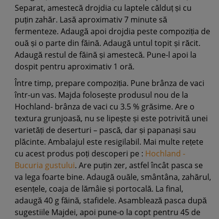
Separat, amestecă drojdia cu laptele călduț și cu
puțin zahăr. Lasă aproximativ 7 minute să
fermenteze. Adaugă apoi drojdia peste compoziția de
ouă și o parte din făină. Adaugă untul topit și răcit.
Adaugă restul de făină și amestecă. Pune-l apoi la
dospit pentru aproximativ 1 oră.
Între timp, prepare compoziția. Pune brânza de vaci
într-un vas. Majda folosește produsul nou de la
Hochland- brânza de vaci cu 3.5 % grăsime. Are o
textura grunjoasă, nu se lipește și este potrivită unei
varietăți de deserturi – pască, dar și papanași sau
plăcinte. Ambalajul este resigilabil. Mai multe rețete
cu acest produs poți descoperi pe :
Hochland -
Bucuria gustului
. Are puțin zer, astfel încât pasca se
va lega foarte bine. Adaugă ouăle, smântâna, zahărul,
esențele, coaja de lămâie și portocală. La final,
adaugă 40 g făină, stafidele. Asamblează pasca după
sugestiile Majdei, apoi pune-o la copt pentru 45 de