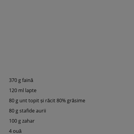
370 g faină
120 ml lapte
80 g unt topit și răcit 80% grăsime
80 g stafide aurii
100 g zahar
4 ouă