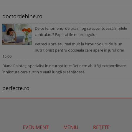
doctordebine.ro
De ce fenomenul de brain fog se accentuează în zilele
caniculare? Explicațiile neurologului
Petreci 8 ore sau mai mult la birou? Soluții de la un
nutriționist pentru oboseala care apare în jurul orei
15:00
Diana Palotaș, specialist în neuroștiințe: Deținem abilități extraordinare
înnăscute care susțin o viață lungă și sănătoasă
perfecte.ro
EVENIMENT
MENIU
REȚETE