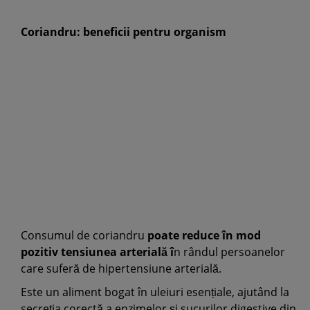
Coriandru: beneficii pentru organism
Consumul de coriandru
poate reduce în mod
pozitiv tensiunea arterială î
n rândul persoanelor
care suferă de hipertensiune arterială.
Este un aliment bogat în uleiuri esențiale, ajutând la
secreția corectă a enzimelor și sucurilor digestive din