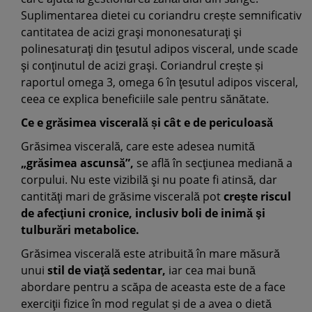
Suplimentarea dietei cu coriandru crește semnificativ
cantitatea de acizi graşi mononesaturaţi şi
polinesaturaţi din ţesutul adipos visceral, unde scade
şi conţinutul de acizi graşi. Coriandrul crește și
raportul omega 3, omega 6 în ţesutul adipos visceral,
ceea ce explica beneficiile sale pentru sănătate.
Ce e grăsimea viscerală și cât e de periculoasă
Grăsimea viscerală, care este adesea numită
„grăsimea ascunsă”,
se află în secţiunea mediană a
corpului. Nu este vizibilă şi nu poate fi atinsă, dar
cantităţi mari de grăsime viscerală pot
creşte riscul
de afecţiuni cronice, inclusiv boli de inimă şi
tulburări metabolice.
Grăsimea viscerală este atribuită în mare măsură
unui
stil de viaţă sedentar,
iar cea mai bună
abordare pentru a scăpa de aceasta este de a face
exerciţii fizice în mod regulat și de a avea o dietă