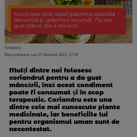
Sucul care arde rapid grăsimea viscerală
denumită și „grăsimea ascunsă”. Nu are
gust plăcut, dar e eficient!
Foodstory
Data publicarii: Luni 31 Ianuarie 2022, 21:50
Mulți dintre noi folosesc
coriandrul pentru a da gust
mâncării, însă acest condiment
poate fi consumat și în scop
terapeutic. Coriandru este una
dintre cele mai cunoscute plante
medicinale, iar beneficiile lui
pentru organismul uman sunt de
necontestat.