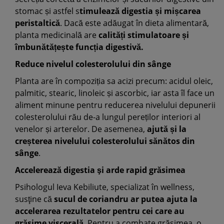
stomac și astfel s
timulează digestia și mișcarea
peristaltică
. Dacă este adăugat în dieta alimentară,
planta medicinală are
calități stimulatoare și
îmbunătățește funcția digestivă.
Reduce nivelul colesterolului din sânge
Planta are în compoziția sa acizi precum: acidul oleic,
palmitic, stearic, linoleic și ascorbic, iar asta îl face un
aliment minune pentru reducerea nivelului depunerii
colesterolului rău de-a lungul pereților interiori al
venelor și arterelor. De asemenea,
ajută și la
creșterea nivelului colesterolului sănătos din
sânge
.
Accelerează digestia şi arde rapid grăsimea
Psihologul Ieva Kebiliute, specializat în wellness,
susţine că
sucul de coriandru ar putea ajuta la
accelerarea rezultatelor pentru cei care au
grăsime viscerală
. Pentru a combate grăsimea, o