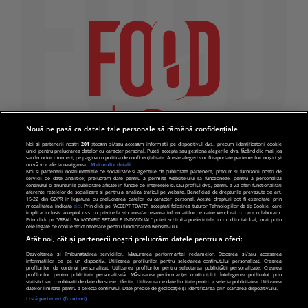
Nouă ne pasă ca datele tale personale să rămână confidențiale
Noi și partenerii noștri
201
stocăm și/sau accesăm informații pe dispozitivul dvs., precum identificatorii cookie
unici pentru prelucrarea datelor cu caracter personal. Puteți accepta sau gestiona alegerile dvs. făcând clic mai jos
sau în orice moment, pe pagina cu politica de confidențialitate. Aceste alegeri vor fi raportate partenerilor noștri și
nu vă vor afecta navigarea.
Mai multe detalii
Noi si partenerii nostri (retelele de socializare si agentiile de publicitate partenere, precum si furnizorii nostri de
servicii de date analitice) prelucram date pentru a permite website-ului sa functioneze, pentru a personaliza
continutul si anunturile publicitare afisate in functie de interesele si/sau profilul dvs., pentru a va oferi functionalitati
aferente retelelor de socializare si pentru a analiza traficul pe website. Beneficiati de drepturile prevazute de art.
15-22 din GDPR in legatura cu prelucrarea datelor cu caracter personal. Aceste drepturi pot fi exercitate prin
modalitatea indicata
aici
. Prin click pe “ACCEPT TOATE”, acceptati folosirea tuturor Tehnologiilor de tip Cookie, care
implica inclusiv acceptul dvs. cu privire la stocarea/accesarea informatiilor de catre Vendor-ii cu care colaboram.
Prin click pe “VREAU SA MODIFIC SETARILE INDIVIDUAL” puteti schimba preferintele in mod individual, mai putin
cele legate de cookie strict necesare pentru functionarea website-ului.
Atât noi, cât și partenerii noștri prelucrăm datele pentru a oferi:
Dezvoltarea și îmbunătățirea serviciilor. Măsurarea performanței reclamelor. Stocarea și/sau accesarea
informațiilor de pe un dispozitiv. Utilizarea profilurilor pentru selectarea conținutului personalizat. Crearea
© 2019 PRO TV S.R.L |
Politica de Cookie
|
Politica
profilurilor de conținut personalizat. Utilizarea profilurilor pentru selectarea publicității personalizate. Crearea
profilurilor pentru publicitate personalizată. Măsurarea performanței conținutului. Înțelegerea publicului prin
de confidentialitate
statistici sau combinații de date din surse diferite. Utilizarea de date limitate pentru a selecta publicitatea. Utilizarea
datelor limitate pentru a selecta conținutul. Date precise de geolocație și identificarea prin scanarea dispozitivului.
Listă parteneri (furnizori)