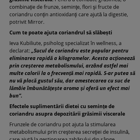
combinaţie de frunze, seminţe, flori şi fructe de
coriandru conţin antioxidanţi care ajută la digestie,
potrivit Mirror.
Cum te poate ajuta coriandrul să slăbești
Ieva Kubiliute, psiholog specializat în wellness, a
declarat:
„Sucul de coriandru este popular pentru
eliminarea rapidă a kilogramelor. Acesta acţionează
prin creşterea metabolismului, arzând astfel mai
multe calorii la o frecvenţă mai rapidă. S-ar putea să
nu vă placă gustul său, dar
amestecarea cu suc de
lămâie îmbunătăţeşte aroma şi oferă un efect mai
bun”.
Efectele suplimentării dietei cu seminţe de
coriandru asupra depozitării grăsimii viscerale
Frunzele de coriandru pot ajuta la stimularea
metabolismului prin creşterea secreţiei de insulină,
care ajută la gestionarea zahărului din sânge.