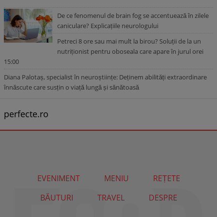
De ce fenomenul de brain fog se accentuează în zilele
caniculare? Explicațiile neurologului
Petreci 8 ore sau mai mult la birou? Soluții de la un
nutriționist pentru oboseala care apare în jurul orei
15:00
Diana Palotaș, specialist în neuroștiințe: Deținem abilități extraordinare
înnăscute care susțin o viață lungă și sănătoasă
perfecte.ro
EVENIMENT
MENIU
REȚETE
BĂUTURI
TRAVEL
DESPRE