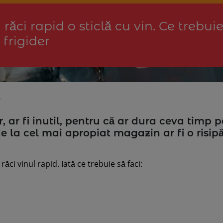
răci rapid o sticlă cu vin. Ce trebuie
n frigider
8
, ar fi inutil, pentru că ar dura ceva timp p
la cel mai apropiat magazin ar fi o risip
 răci vinul rapid. Iată ce trebuie să faci: