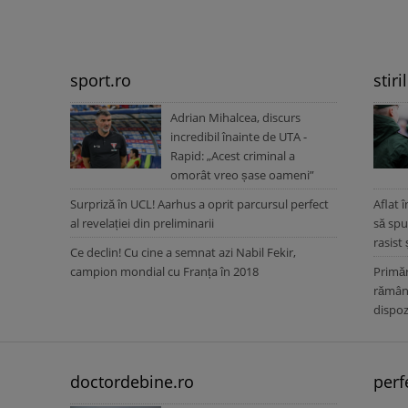
sport.ro
stiri
Adrian Mihalcea, discurs
incredibil înainte de UTA -
Rapid: „Acest criminal a
omorât vreo șase oameni”
Surpriză în UCL! Aarhus a oprit parcursul perfect
Aflat 
al revelației din preliminarii
să spu
rasist
Ce declin! Cu cine a semnat azi Nabil Fekir,
campion mondial cu Franța în 2018
Primăr
rămâne
dispoz
doctordebine.ro
perf