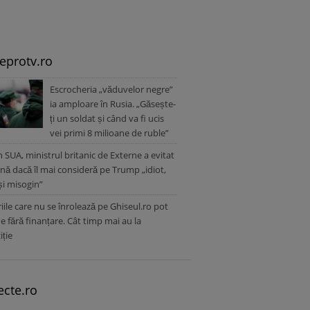
leprotv.ro
Escrocheria „văduvelor negre”
ia amploare în Rusia. „Găsește-
ți un soldat și când va fi ucis
vei primi 8 milioane de ruble”
în SUA, ministrul britanic de Externe a evitat
nă dacă îl mai consideră pe Trump „idiot,
 și misogin”
iile care nu se înrolează pe Ghiseul.ro pot
 fără finanțare. Cât timp mai au la
iție
ecte.ro