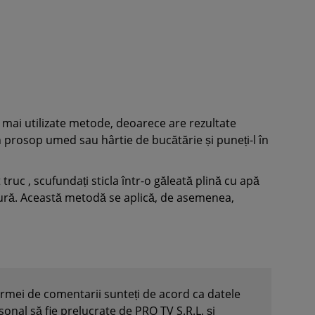
mai utilizate metode, deoarece are rezultate
un prosop umed sau hârtie de bucătărie și puneți-l în
truc , scufundați sticla într-o găleată plină cu apă
ngură. Această metodă se aplică, de asemenea,
formei de comentarii sunteți de acord ca datele
nal să fie prelucrate de PRO TV S.R.L. și