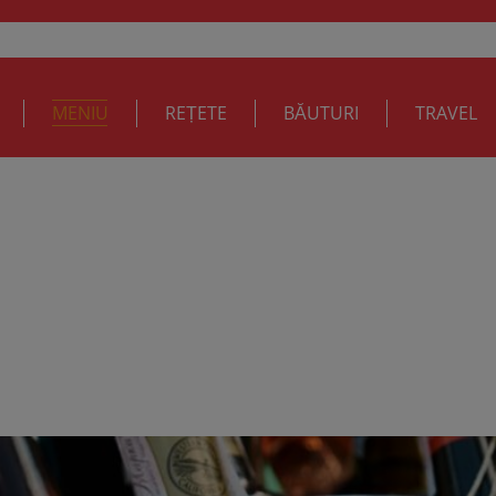
MENIU
REȚETE
BĂUTURI
TRAVEL