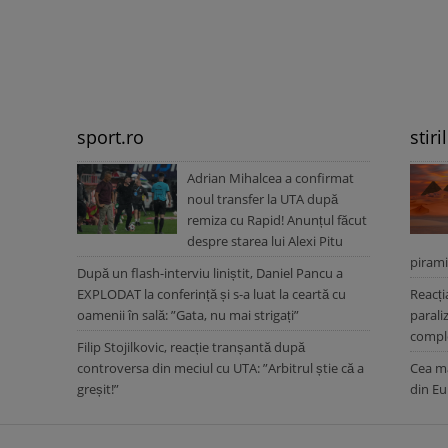
sport.ro
stiri
Adrian Mihalcea a confirmat
noul transfer la UTA după
remiza cu Rapid! Anunțul făcut
despre starea lui Alexi Pitu
pirami
După un flash-interviu liniștit, Daniel Pancu a
EXPLODAT la conferință și s-a luat la ceartă cu
Reacți
oamenii în sală: ”Gata, nu mai strigați”
parali
comple
Filip Stojilkovic, reacție tranșantă după
controversa din meciul cu UTA: ”Arbitrul știe că a
Cea ma
greșit!”
din Eu