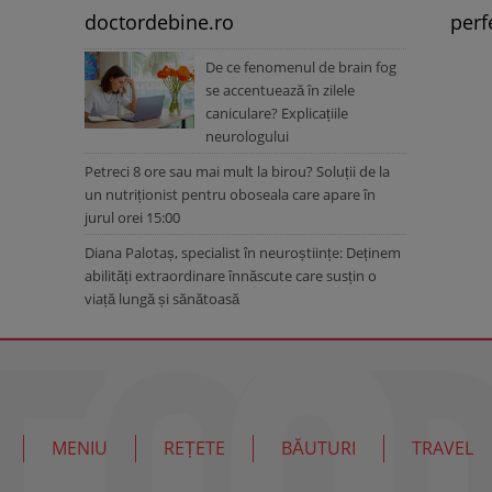
doctordebine.ro
perf
De ce fenomenul de brain fog
se accentuează în zilele
caniculare? Explicațiile
neurologului
Petreci 8 ore sau mai mult la birou? Soluții de la
un nutriționist pentru oboseala care apare în
jurul orei 15:00
Diana Palotaș, specialist în neuroștiințe: Deținem
abilități extraordinare înnăscute care susțin o
viață lungă și sănătoasă
MENIU
REȚETE
BĂUTURI
TRAVEL