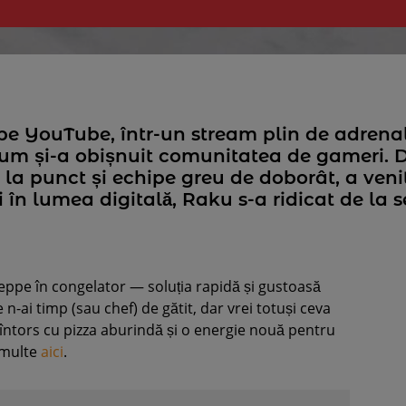
 pe YouTube, într-un stream plin de adren
cum și-a obișnuit comunitatea de gameri.
 la punct și echipe greu de doborât, a venit
în lumea digitală, Raku s-a ridicat de la s
seppe în congelator — soluția rapidă și gustoasă
-ai timp (sau chef) de gătit, dar vrei totuși ceva
 întors cu pizza aburindă și o energie nouă pentru
 multe
aici
.