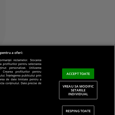
 pentru a oferi:
formanței reclamelor. Stocarea
a profilurilor pentru selectarea
inut personalizat. Utilizarea
e. Crearea profilurilor pentru
ACCEPT TOATE
lui. Înțelegerea publicului prin
zarea de date limitate pentru a
lecta conținutul. Date precise de
VREAU SA MODIFIC
SETARILE
INDIVIDUAL
litate
RESPING TOATE