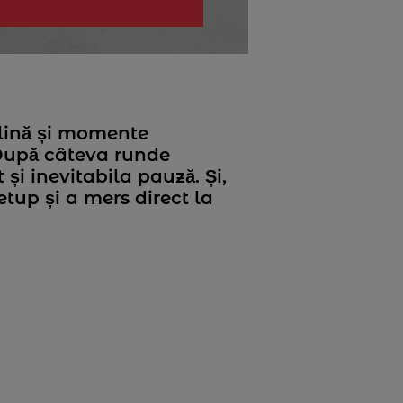
alină și momente
 După câteva runde
 și inevitabila pauză. Și,
etup și a mers direct la