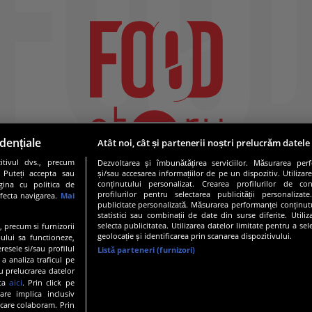
dențiale
Atât noi, cât și partenerii noștri prelucrăm datele
tivul dvs., precum
Dezvoltarea și îmbunătățirea serviciilor. Măsurarea per
. Puteți accepta sau
și/sau accesarea informațiilor de pe un dispozitiv. Utilizare
conținutului personalizat. Crearea profilurilor de conț
gina cu politica de
profilurilor pentru selectarea publicității personalizat
afecta navigarea.
Mai
publicitate personalizată. Măsurarea performanței conținutu
statistici sau combinații de date din surse diferite. Utili
selecta publicitatea. Utilizarea datelor limitate pentru a se
e, precum si furnizorii
geolocație și identificarea prin scanarea dispozitivului.
ului sa functioneze,
resele si/sau profilul
Listă parteneri (furnizori)
 a analiza traficul pe
19 PRO TV S.R.L |
Politica de Cookie
|
Politica de confidentia
u prelucrarea datelor
aici
ata
. Prin click pe
are implica inclusiv
 care colaboram. Prin