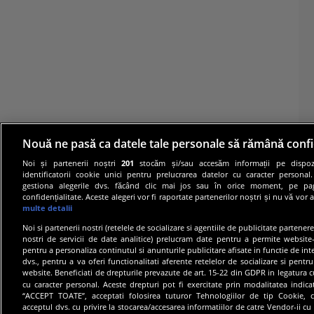
Nouă ne pasă ca datele tale personale să rămână confi
Noi și partenerii noștri
201
stocăm și/sau accesăm informații pe dispozi
identificatorii cookie unici pentru prelucrarea datelor cu caracter personal
gestiona alegerile dvs. făcând clic mai jos sau în orice moment, pe pa
confidențialitate. Aceste alegeri vor fi raportate partenerilor noștri și nu vă vor 
multe detalii
Noi si partenerii nostri (retelele de socializare si agentiile de publicitate partener
nostri de servicii de date analitice) prelucram date pentru a permite website-
pentru a personaliza continutul si anunturile publicitare afisate in functie de inte
dvs., pentru a va oferi functionalitati aferente retelelor de socializare si pentru
© 20
website. Beneficiati de drepturile prevazute de art. 15-22 din GDPR in legatura c
cu caracter personal. Aceste drepturi pot fi exercitate prin modalitatea indic
“ACCEPT TOATE”, acceptati folosirea tuturor Tehnologiilor de tip Cookie, c
acceptul dvs. cu privire la stocarea/accesarea informatiilor de catre Vendor-ii cu