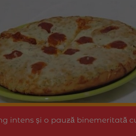
g intens și o pauză binemeritată cu.