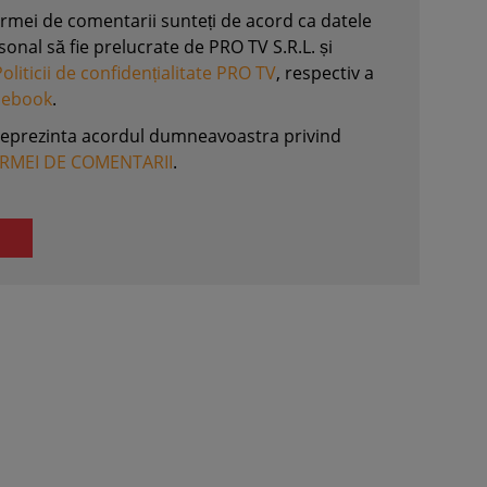
formei de comentarii sunteți de acord ca datele
nal să fie prelucrate de PRO TV S.R.L. și
Politicii de confidențialitate PRO TV
, respectiv a
acebook
.
reprezinta acordul dumneavoastra privind
ORMEI DE COMENTARII
.