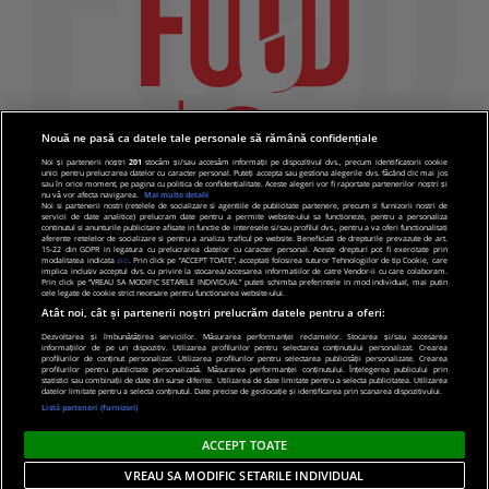
Nouă ne pasă ca datele tale personale să rămână confidențiale
Noi și partenerii noștri
201
stocăm și/sau accesăm informații pe dispozitivul dvs., precum identificatorii cookie
unici pentru prelucrarea datelor cu caracter personal. Puteți accepta sau gestiona alegerile dvs. făcând clic mai jos
sau în orice moment, pe pagina cu politica de confidențialitate. Aceste alegeri vor fi raportate partenerilor noștri și
nu vă vor afecta navigarea.
Mai multe detalii
Noi si partenerii nostri (retelele de socializare si agentiile de publicitate partenere, precum si furnizorii nostri de
servicii de date analitice) prelucram date pentru a permite website-ului sa functioneze, pentru a personaliza
continutul si anunturile publicitare afisate in functie de interesele si/sau profilul dvs., pentru a va oferi functionalitati
aferente retelelor de socializare si pentru a analiza traficul pe website. Beneficiati de drepturile prevazute de art.
15-22 din GDPR in legatura cu prelucrarea datelor cu caracter personal. Aceste drepturi pot fi exercitate prin
modalitatea indicata
aici
. Prin click pe “ACCEPT TOATE”, acceptati folosirea tuturor Tehnologiilor de tip Cookie, care
implica inclusiv acceptul dvs. cu privire la stocarea/accesarea informatiilor de catre Vendor-ii cu care colaboram.
Prin click pe “VREAU SA MODIFIC SETARILE INDIVIDUAL” puteti schimba preferintele in mod individual, mai putin
cele legate de cookie strict necesare pentru functionarea website-ului.
Atât noi, cât și partenerii noștri prelucrăm datele pentru a oferi:
Dezvoltarea și îmbunătățirea serviciilor. Măsurarea performanței reclamelor. Stocarea și/sau accesarea
informațiilor de pe un dispozitiv. Utilizarea profilurilor pentru selectarea conținutului personalizat. Crearea
© 2019 PRO TV S.R.L |
Politica de Cookie
|
Politica
profilurilor de conținut personalizat. Utilizarea profilurilor pentru selectarea publicității personalizate. Crearea
profilurilor pentru publicitate personalizată. Măsurarea performanței conținutului. Înțelegerea publicului prin
de confidentialitate
statistici sau combinații de date din surse diferite. Utilizarea de date limitate pentru a selecta publicitatea. Utilizarea
datelor limitate pentru a selecta conținutul. Date precise de geolocație și identificarea prin scanarea dispozitivului.
Listă parteneri (furnizori)
ACCEPT TOATE
VREAU SA MODIFIC SETARILE INDIVIDUAL