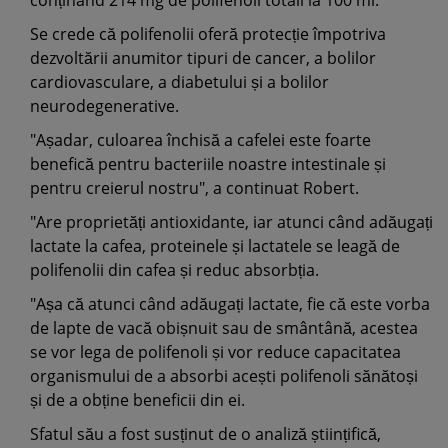
conținând 214 mg de polifenoli totali la 100 ml.
Se crede că polifenolii oferă protecție împotriva
dezvoltării anumitor tipuri de cancer, a bolilor
cardiovasculare, a diabetului și a bolilor
neurodegenerative.
"Așadar, culoarea închisă a cafelei este foarte
benefică pentru bacteriile noastre intestinale și
pentru creierul nostru", a continuat Robert.
"Are proprietăți antioxidante, iar atunci când adăugați
lactate la cafea, proteinele și lactatele se leagă de
polifenolii din cafea și reduc absorbția.
"Așa că atunci când adăugați lactate, fie că este vorba
de lapte de vacă obișnuit sau de smântână, acestea
se vor lega de polifenoli și vor reduce capacitatea
organismului de a absorbi acești polifenoli sănătoși
și de a obține beneficii din ei.
Sfatul său a fost susținut de o analiză științifică,