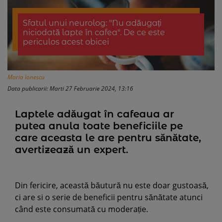
Sfatul unui neurolog: "Nu adăugați
niciodată lapte în cafea". De ce este
periculos acest obicei
Maria Ionescu
Data publicarii: Marti 27 Februarie 2024, 13:16
Laptele adăugat în cafeaua ar
putea anula toate beneficiile pe
care aceasta le are pentru sănătate,
avertizează un expert.
Din fericire, această băutură nu este doar gustoasă,
ci are si o serie de beneficii pentru sănătate atunci
când este consumată cu moderație.