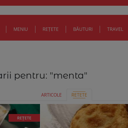
MENIU
REȚETE
BĂUTURI
TRAVEL
rii pentru:
"menta"
ARTICOLE
RETETE
REȚETE