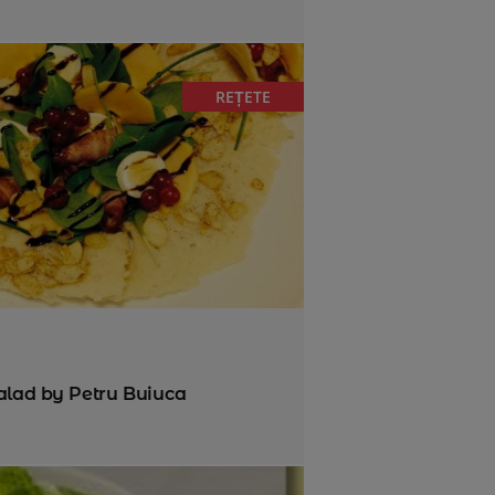
REȚETE
alad by Petru Buiuca