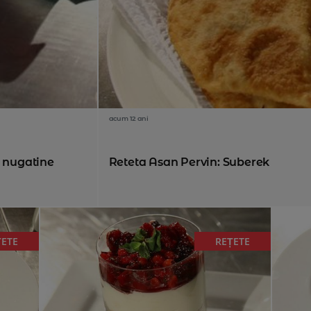
acum 12 ani
u nugatine
Reteta Asan Pervin: Suberek
ȚETE
REȚETE