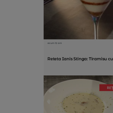
acum 12 ani
Reteta Ianis Stinga: Tiramisu c
RE