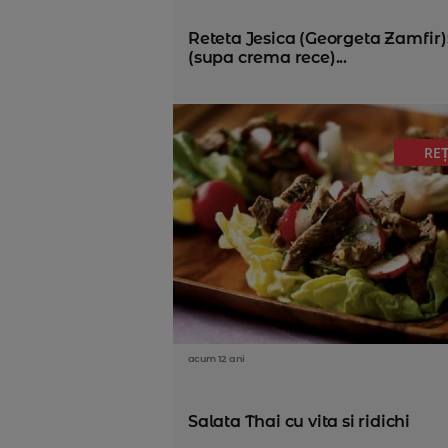
Reteta Jesica (Georgeta Zamfir)
(supa crema rece)...
RE
acum 12 ani
Salata Thai cu vita si ridichi