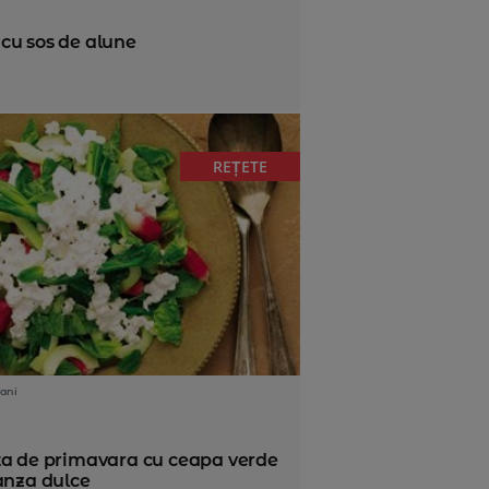
cu sos de alune
REȚETE
ani
ta de primavara cu ceapa verde
anza dulce