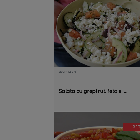
acum 12 ani
Salata cu grepfrut, feta si ...
RE