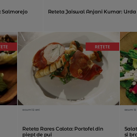
: Salmorejo
Reteta Jaiswal Anjani Kumar: Urda 
ȚETE
REȚETE
acum 12 ani
acum 12 
Reteta Rares Calota: Portofel din
Sala
piept de pui
si br