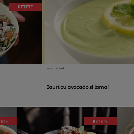
REȚETE
acum 12 ani
Iaurt cu avocado si lamai
ȚETE
REȚETE