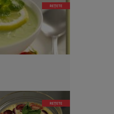
REȚETE
REȚETE