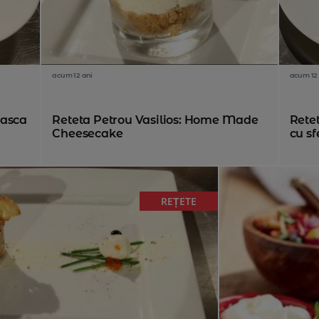
acum 12 ani
acum 12 
easca
Reteta Petrou Vasilios: Home Made
Rete
Cheesecake
cu sfe
REȚETE