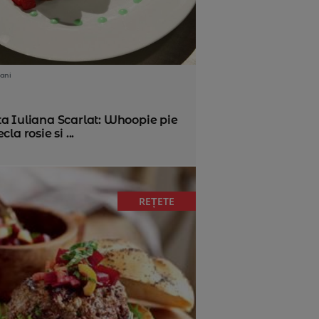
ani
ta Iuliana Scarlat: Whoopie pie
cla rosie si ...
REȚETE