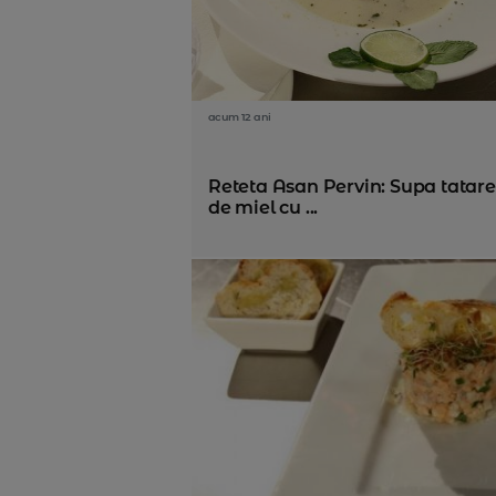
acum 12 ani
Reteta Asan Pervin: Supa tatar
de miel cu ...