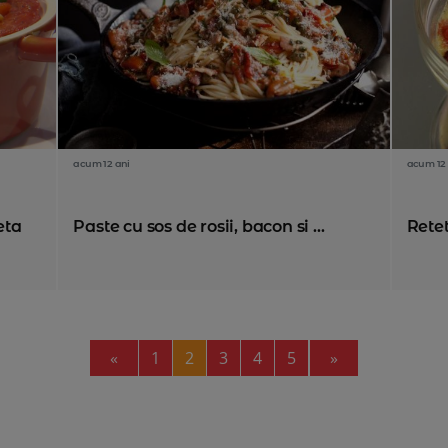
acum 12 ani
acum 12 
eta
Paste cu sos de rosii, bacon si ...
Rete
Previous
Next
«
1
2
3
4
5
»