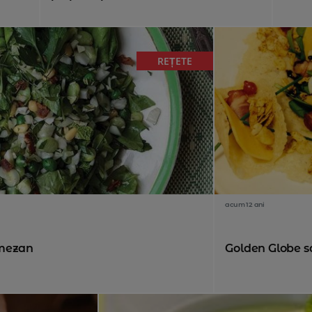
REȚETE
acum 12 ani
rmezan
Golden Globe s