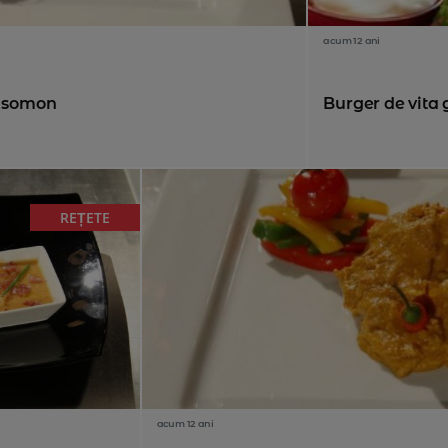
acum 12 ani
e somon
Burger de vita 
REȚETE
acum 12 ani