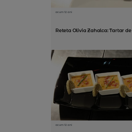
acum 12 ani
Reteta Olivia Zahalca: Tartar d
acum 12 ani