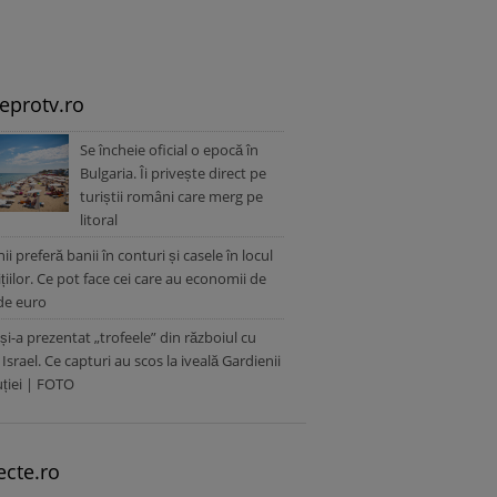
leprotv.ro
Se încheie oficial o epocă în
Bulgaria. Îi privește direct pe
turiștii români care merg pe
litoral
i preferă banii în conturi și casele în locul
ițiilor. Ce pot face cei care au economii de
de euro
 și-a prezentat „trofeele” din războiul cu
 Israel. Ce capturi au scos la iveală Gardienii
ției | FOTO
ecte.ro