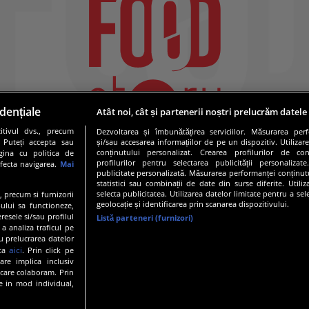
dențiale
Atât noi, cât și partenerii noștri prelucrăm datele
tivul dvs., precum
Dezvoltarea și îmbunătățirea serviciilor. Măsurarea per
. Puteți accepta sau
și/sau accesarea informațiilor de pe un dispozitiv. Utilizare
conținutului personalizat. Crearea profilurilor de conț
gina cu politica de
profilurilor pentru selectarea publicității personalizat
afecta navigarea.
Mai
publicitate personalizată. Măsurarea performanței conținutu
statistici sau combinații de date din surse diferite. Utili
selecta publicitatea. Utilizarea datelor limitate pentru a se
e, precum si furnizorii
geolocație și identificarea prin scanarea dispozitivului.
ului sa functioneze,
resele si/sau profilul
Listă parteneri (furnizori)
 a analiza traficul pe
19 PRO TV S.R.L |
Politica de Cookie
|
Politica de confidentia
u prelucrarea datelor
aici
ata
. Prin click pe
are implica inclusiv
 care colaboram. Prin
e in mod individual,