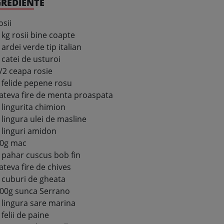
GREDIENTE
osii
 kg rosii bine coapte
 ardei verde tip italian
 catei de usturoi
/2 ceapa rosie
 felide pepene rosu
ateva fire de menta proaspata
 lingurita chimion
 lingura ulei de masline
 linguri amidon
0g mac
 pahar cuscus bob fin
ateva fire de chives
 cuburi de gheata
00g sunca Serrano
 lingura sare marina
 felii de paine