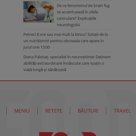
De ce fenomenul de brain fog
se accentuează în zilele
caniculare? Explicațiile
neurologului
Petreci 8 ore sau mai mult la birou? Soluții de la
un nutriționist pentru oboseala care apare în
jurul orei 15:00
Diana Palotaș, specialist în neuroștiințe: Deținem
abilități extraordinare înnăscute care susțin o
viață lungă și sănătoasă
MENIU
REȚETE
BĂUTURI
TRAVEL