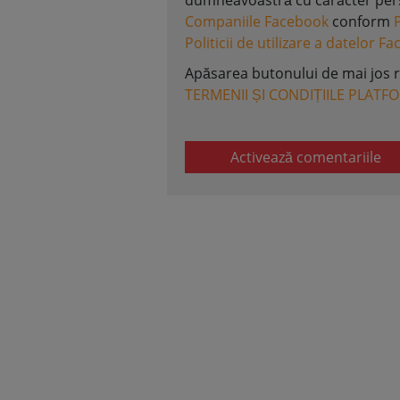
dumneavoastră cu caracter perso
Companiile Facebook
conform
Politicii de utilizare a datelor F
Apăsarea butonului de mai jos 
TERMENII ȘI CONDIȚIILE PLATF
Activează comentariile