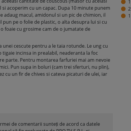
 aceeasi cantitate de couscous (masor cu acelasi
1
l si acoperim cu un capac. Dupa 10 minute punem
2
are adaug macul, amidonul si un pic de chimion, il
1
 pun pe o folie de plastic, o alta desupra lui si cu
pe o foaie cu grosime cam de o jumatate de
 unei cescute pentru a le taia rotunde. Le ung cu
o tigaie incinsa in prealabil, neaderanta la foc
re parte. Pentru montarea farfuriei mai am nevoie
mici. Pun supa in boluri (cam trei sferturi, nu plin),
cu un fir de chives si cateva picaturi de ulei, iar
formei de comentarii sunteți de acord ca datele