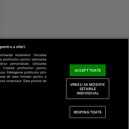
 pentru a oferi:
formanței reclamelor. Stocarea
a profilurilor pentru selectarea
inut personalizat. Utilizarea
e. Crearea profilurilor pentru
ACCEPT TOATE
lui. Înțelegerea publicului prin
zarea de date limitate pentru a
lecta conținutul. Date precise de
VREAU SA MODIFIC
SETARILE
INDIVIDUAL
litate
RESPING TOATE