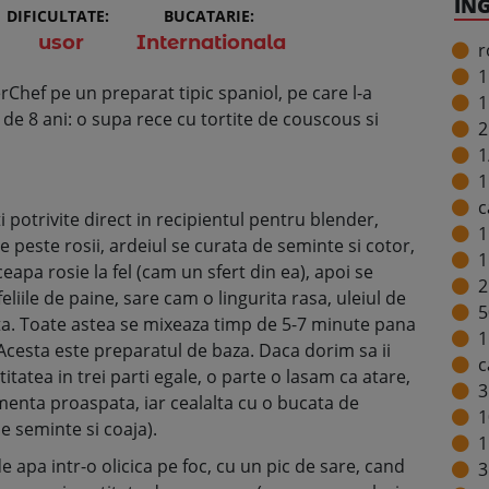
IN
DIFICULTATE:
BUCATARIE:
usor
Internationala
r
1
erChef pe un preparat tipic spaniol, pe care l-a
1
mp de 8 ani: o supa rece cu tortite de couscous si
2
1
1
c
ti potrivite direct in recipientul pentru blender,
1
e peste rosii, ardeiul se curata de seminte si cotor,
1
 ceapa rosie la fel (cam un sfert din ea), apoi se
2
eliile de paine, sare cam o lingurita rasa, uleiul de
5
ata. Toate astea se mixeaza timp de 5-7 minute pana
1
cesta este preparatul de baza. Daca dorim sa ii
c
atea in trei parti egale, o parte o lasam ca atare,
3
enta proaspata, iar cealalta cu o bucata de
1
e seminte si coaja).
1
 apa intr-o olicica pe foc, cu un pic de sare, cand
3