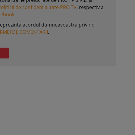
nal să fie prelucrate de PRO TV S.R.L. și
Politicii de confidențialitate PRO TV
, respectiv a
acebook
.
reprezinta acordul dumneavoastra privind
ORMEI DE COMENTARII
.