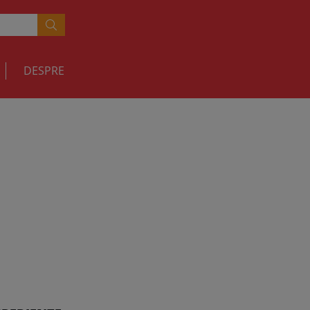
DESPRE
crema rece) cu
RETETE