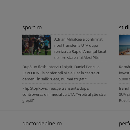
sport.ro
stiri
Adrian Mihalcea a confirmat
noul transfer la UTA după
remiza cu Rapid! Anunțul făcut
despre starea lui Alexi Pitu
După un flash-interviu liniștit, Daniel Pancu a
Români
EXPLODAT la conferință și s-a luat la ceartă cu
invest
oamenii în sală: ”Gata, nu mai strigați”
5.000 
Filip Stojilkovic, reacție tranșantă după
Iranul
controversa din meciul cu UTA: ”Arbitrul știe că a
SUA și
greșit!”
Revolu
doctordebine.ro
perf