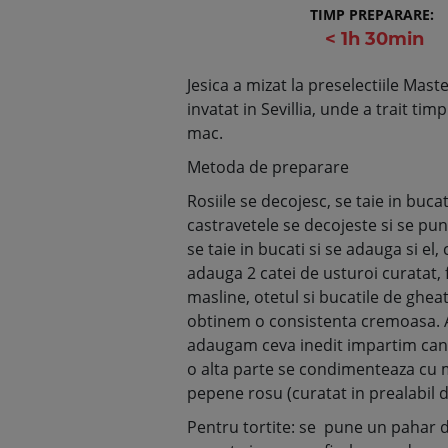
TIMP PREPARARE:
< 1h 30min
Jesica a mizat la preselectiile Mast
invatat in Sevillia, unde a trait ti
mac.
Metoda de preparare
Rosiile se decojesc, se taie in buca
castravetele se decojeste si se pun
se taie in bucati si se adauga si el,
adauga 2 catei de usturoi curatat, f
masline, otetul si bucatile de ghe
obtinem o consistenta cremoasa. A
adaugam ceva inedit impartim cantit
o alta parte se condimenteaza cu m
pepene rosu (curatat in prealabil d
Pentru tortite: se pune un pahar de