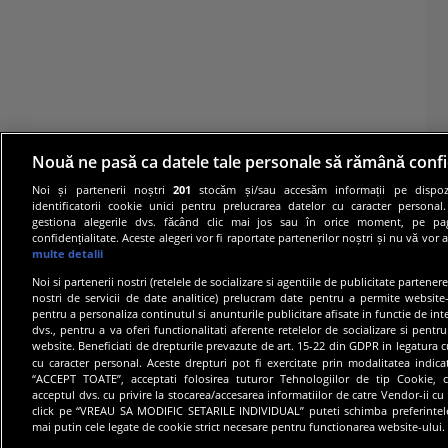
Nouă ne pasă ca datele tale personale să rămână confi
Noi și partenerii noștri
201
stocăm și/sau accesăm informații pe dispozi
identificatorii cookie unici pentru prelucrarea datelor cu caracter personal
gestiona alegerile dvs. făcând clic mai jos sau în orice moment, pe pa
confidențialitate. Aceste alegeri vor fi raportate partenerilor noștri și nu vă vor 
multe detalii
Noi si partenerii nostri (retelele de socializare si agentiile de publicitate partener
nostri de servicii de date analitice) prelucram date pentru a permite website-
pentru a personaliza continutul si anunturile publicitare afisate in functie de inte
dvs., pentru a va oferi functionalitati aferente retelelor de socializare si pentru
© 20
website. Beneficiati de drepturile prevazute de art. 15-22 din GDPR in legatura c
cu caracter personal. Aceste drepturi pot fi exercitate prin modalitatea indic
“ACCEPT TOATE”, acceptati folosirea tuturor Tehnologiilor de tip Cookie, c
acceptul dvs. cu privire la stocarea/accesarea informatiilor de catre Vendor-ii cu
click pe “VREAU SA MODIFIC SETARILE INDIVIDUAL” puteti schimba preferintel
mai putin cele legate de cookie strict necesare pentru functionarea website-ului.