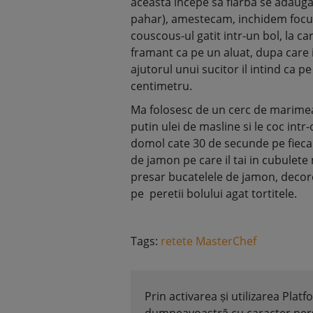
aceasta incepe sa fiarba se adauga
pahar), amestecam, inchidem focu
couscous-ul gatit intr-un bol, la c
framant ca pe un aluat, dupa care il
ajutorul unui sucitor il intind ca 
centimetru.
Ma folosesc de un cerc de marimea
putin ulei de masline si le coc intr-
domol cate 30 de secunde pe fieca
de jamon pe care il tai in cubulete 
presar bucatelele de jamon, decorez 
pe peretii bolului agat tortitele.
Tags:
retete MasterChef
Prin activarea și utilizarea Plat