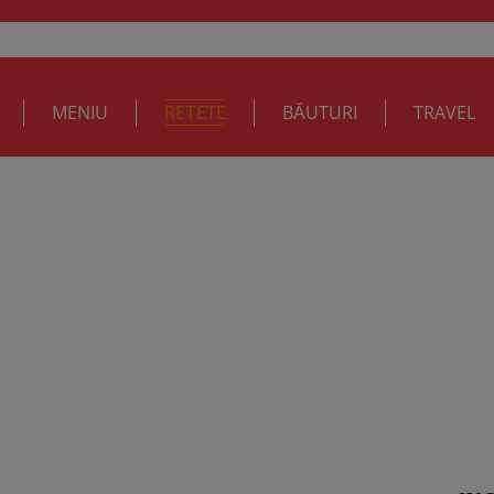
MENIU
REȚETE
BĂUTURI
TRAVEL
(Georgeta Zamfir): Salmorejo (supa 
cous si mac