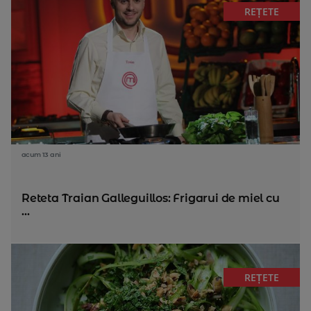
REȚETE
acum 13 ani
Reteta Traian Galleguillos: Frigarui de miel cu
...
REȚETE