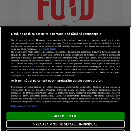
Nouă ne pasă ca datele tale personale să rămână confidențiale
Noi și partenerii noștri
201
stocăm și/sau accesăm informații pe dispozitivul dvs., precum identificatorii cookie
unici pentru prelucrarea datelor cu caracter personal. Puteți accepta sau gestiona alegerile dvs. făcând clic mai jos
sau în orice moment, pe pagina cu politica de confidențialitate. Aceste alegeri vor fi raportate partenerilor noștri și
nu vă vor afecta navigarea.
Mai multe detalii
Noi si partenerii nostri (retelele de socializare si agentiile de publicitate partenere, precum si furnizorii nostri de
servicii de date analitice) prelucram date pentru a permite website-ului sa functioneze, pentru a personaliza
continutul si anunturile publicitare afisate in functie de interesele si/sau profilul dvs., pentru a va oferi functionalitati
aferente retelelor de socializare si pentru a analiza traficul pe website. Beneficiati de drepturile prevazute de art.
15-22 din GDPR in legatura cu prelucrarea datelor cu caracter personal. Aceste drepturi pot fi exercitate prin
modalitatea indicata
aici
. Prin click pe “ACCEPT TOATE”, acceptati folosirea tuturor Tehnologiilor de tip Cookie, care
implica inclusiv acceptul dvs. cu privire la stocarea/accesarea informatiilor de catre Vendor-ii cu care colaboram.
Prin click pe “VREAU SA MODIFIC SETARILE INDIVIDUAL” puteti schimba preferintele in mod individual, mai putin
cele legate de cookie strict necesare pentru functionarea website-ului.
Atât noi, cât și partenerii noștri prelucrăm datele pentru a oferi:
Dezvoltarea și îmbunătățirea serviciilor. Măsurarea performanței reclamelor. Stocarea și/sau accesarea
informațiilor de pe un dispozitiv. Utilizarea profilurilor pentru selectarea conținutului personalizat. Crearea
© 2019 PRO TV S.R.L |
Politica de Cookie
|
Politica
profilurilor de conținut personalizat. Utilizarea profilurilor pentru selectarea publicității personalizate. Crearea
profilurilor pentru publicitate personalizată. Măsurarea performanței conținutului. Înțelegerea publicului prin
de confidentialitate
statistici sau combinații de date din surse diferite. Utilizarea de date limitate pentru a selecta publicitatea. Utilizarea
datelor limitate pentru a selecta conținutul. Date precise de geolocație și identificarea prin scanarea dispozitivului.
Listă parteneri (furnizori)
ACCEPT TOATE
VREAU SA MODIFIC SETARILE INDIVIDUAL