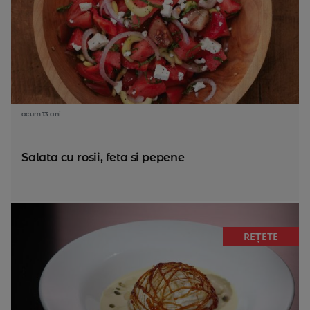
acum 13 ani
Salata cu rosii, feta si pepene
REȚETE