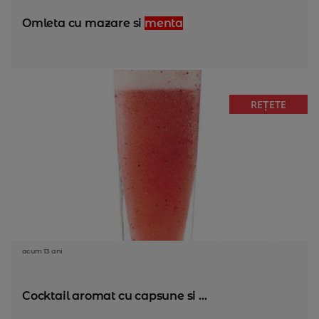
Omleta cu mazare si
menta
REȚETE
acum 13 ani
Cocktail aromat cu capsune si ...