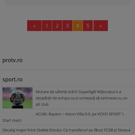
Previous
Next
«
1
2
3
4
5
»
protv.ro
sport.ro
Mutare de ultimă oră în Superligă! Mijlocașul s-a
despărțit de echipa sa și urmează să semneze cu un
alt club
ACUM: Bayern – Aston Villa 0-0, pe VOYO SPORT 1.
Start meci!
Decalaj major între Stelele Estului. Ce transferuri au făcut FCSB și Steaua