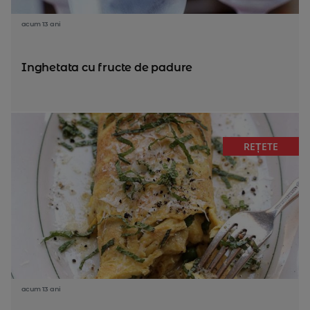
acum 13 ani
Inghetata cu fructe de padure
REȚETE
acum 13 ani