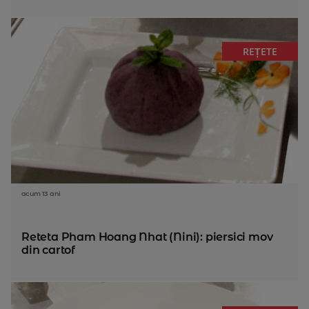
REȚETE
acum 13 ani
Reteta Pham Hoang Nhat (Nini): piersici mov
din cartof