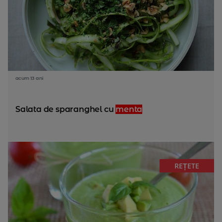
acum 13 ani
Salata de sparanghel cu
menta
REȚETE