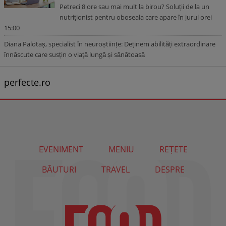
Petreci 8 ore sau mai mult la birou? Soluții de la un
nutriționist pentru oboseala care apare în jurul orei
15:00
Diana Palotaș, specialist în neuroștiințe: Deținem abilități extraordinare
înnăscute care susțin o viață lungă și sănătoasă
perfecte.ro
EVENIMENT
MENIU
REȚETE
BĂUTURI
TRAVEL
DESPRE