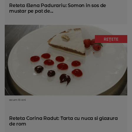
Reteta Elena Padurariu: Somon in sos de
mustar pe pat de...
REȚETE
acum 13 ani
Reteta Corina Radut: Tarta cu nuca si glazura
de rom