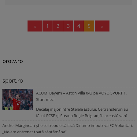
Previous
Next
«
1
2
3
4
5
»
protv.ro
sport.ro
ACUM: Bayern – Aston Villa 0-0, pe VOYO SPORT 1.
Start meci!
Decalaj major între Stelele Estului. Ce transferuri au
făcut FCSB și Steaua Roșie Belgrad, în această vară
Andrei Mărginean știe ce trebuie să facă Dinamo împotriva FC Voluntari:
„Ne-am antrenat toată săptămâna”