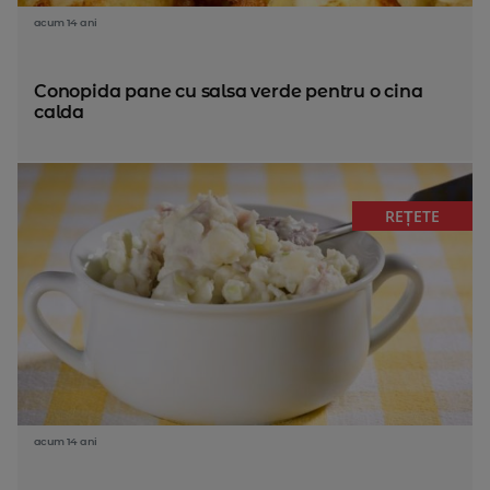
acum 14 ani
Conopida pane cu salsa verde pentru o cina
calda
REȚETE
acum 14 ani