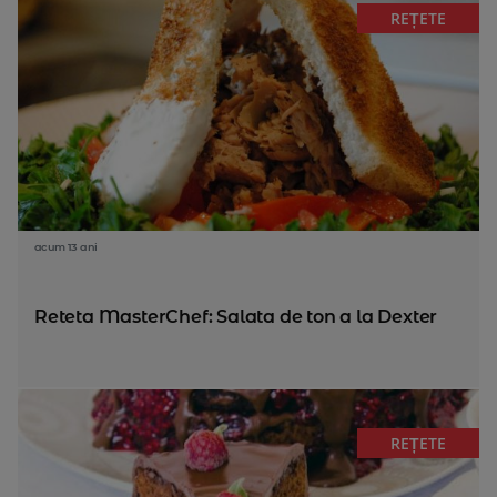
REȚETE
acum 13 ani
Reteta MasterChef: Salata de ton a la Dexter
REȚETE