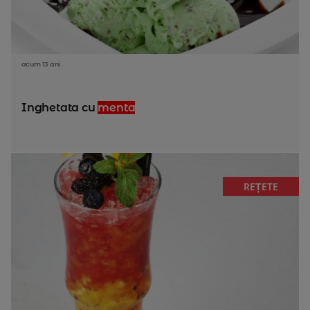
acum 13 ani
Inghetata cu
menta
REȚETE