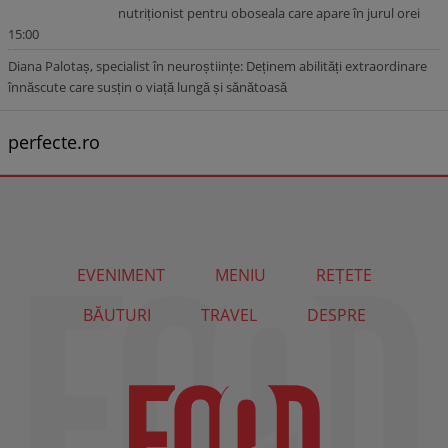
nutriționist pentru oboseala care apare în jurul orei
15:00
Diana Palotaș, specialist în neuroștiințe: Deținem abilități extraordinare
înnăscute care susțin o viață lungă și sănătoasă
perfecte.ro
EVENIMENT
MENIU
REȚETE
BĂUTURI
TRAVEL
DESPRE