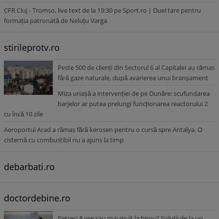
CFR Cluj - Tromso, live text de la 19:30 pe Sport.ro | Duel tare pentru
formația patronată de Neluțu Varga
stirileprotv.ro
Peste 500 de clienți din Sectorul 6 al Capitalei au rămas
fără gaze naturale, după avarierea unui branșament
Miza uriașă a intervenției de pe Dunăre: scufundarea
barjelor ar putea prelungi funcționarea reactorului 2
cu încă 10 zile
Aeroportul Arad a rămas fără kerosen pentru o cursă spre Antalya. O
cisternă cu combustibil nu a ajuns la timp
debarbati.ro
doctordebine.ro
Petreci 8 ore sau mai mult la birou? Soluții de la un