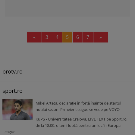
Previous
Next
«
3
4
5
6
7
»
protv.ro
sport.ro
Mikel Arteta, declarație în forță înainte de startul
noului sezon. Prmeier League se vede pe VOYO
KuPS - Universitatea Craiova, LIVE TEXT pe Sport.ro,
de la 18:00: oltenii luptă pentru un loc în Europa
League