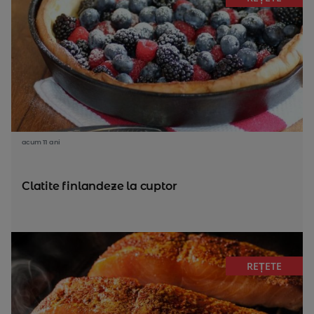
acum 11 ani
Clatite finlandeze la cuptor
REȚETE