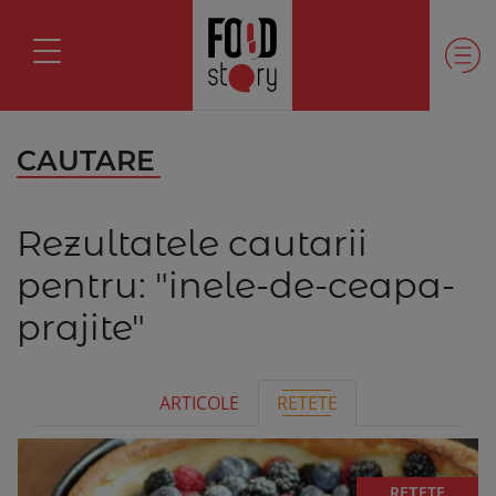
CAUTARE
Rezultatele cautarii
pentru:
"inele-de-ceapa-
prajite"
ARTICOLE
RETETE
REȚETE