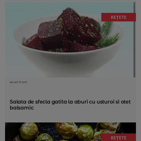
REȚETE
acum 11 ani
Salata de sfecla gatita la aburi cu usturoi si otet
balsamic
REȚETE