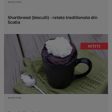
acum 11 ani
Shortbread (biscuiti) - reteta traditionala din
Scotia
REȚETE
acum 11 ani