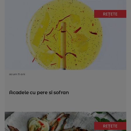
REȚETE
acum 11 ani
Acadele cu pere si sofran
REȚETE