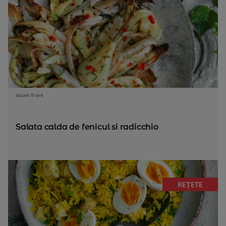
acum 11 ani
Salata calda de fenicul si radicchio
REȚETE