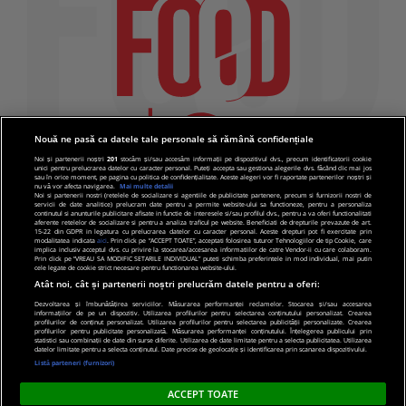
Nouă ne pasă ca datele tale personale să rămână confidențiale
Noi și partenerii noștri
201
stocăm și/sau accesăm informații pe dispozitivul dvs., precum identificatorii cookie
unici pentru prelucrarea datelor cu caracter personal. Puteți accepta sau gestiona alegerile dvs. făcând clic mai jos
sau în orice moment, pe pagina cu politica de confidențialitate. Aceste alegeri vor fi raportate partenerilor noștri și
nu vă vor afecta navigarea.
Mai multe detalii
Noi si partenerii nostri (retelele de socializare si agentiile de publicitate partenere, precum si furnizorii nostri de
servicii de date analitice) prelucram date pentru a permite website-ului sa functioneze, pentru a personaliza
continutul si anunturile publicitare afisate in functie de interesele si/sau profilul dvs., pentru a va oferi functionalitati
aferente retelelor de socializare si pentru a analiza traficul pe website. Beneficiati de drepturile prevazute de art.
15-22 din GDPR in legatura cu prelucrarea datelor cu caracter personal. Aceste drepturi pot fi exercitate prin
modalitatea indicata
aici
. Prin click pe “ACCEPT TOATE”, acceptati folosirea tuturor Tehnologiilor de tip Cookie, care
implica inclusiv acceptul dvs. cu privire la stocarea/accesarea informatiilor de catre Vendor-ii cu care colaboram.
Prin click pe “VREAU SA MODIFIC SETARILE INDIVIDUAL” puteti schimba preferintele in mod individual, mai putin
cele legate de cookie strict necesare pentru functionarea website-ului.
Atât noi, cât și partenerii noștri prelucrăm datele pentru a oferi:
Dezvoltarea și îmbunătățirea serviciilor. Măsurarea performanței reclamelor. Stocarea și/sau accesarea
informațiilor de pe un dispozitiv. Utilizarea profilurilor pentru selectarea conținutului personalizat. Crearea
© 2019 PRO TV S.R.L |
Politica de Cookie
|
Politica
profilurilor de conținut personalizat. Utilizarea profilurilor pentru selectarea publicității personalizate. Crearea
profilurilor pentru publicitate personalizată. Măsurarea performanței conținutului. Înțelegerea publicului prin
de confidentialitate
statistici sau combinații de date din surse diferite. Utilizarea de date limitate pentru a selecta publicitatea. Utilizarea
datelor limitate pentru a selecta conținutul. Date precise de geolocație și identificarea prin scanarea dispozitivului.
Listă parteneri (furnizori)
ACCEPT TOATE