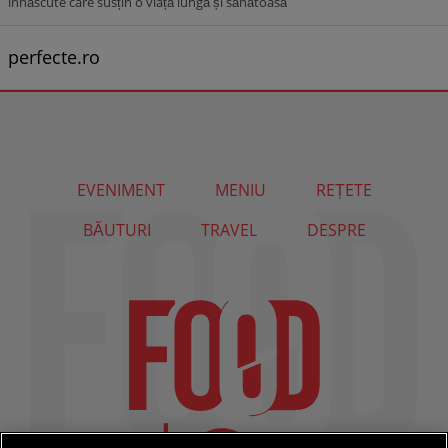
înnăscute care susțin o viață lungă și sănătoasă
perfecte.ro
EVENIMENT
MENIU
REȚETE
BĂUTURI
TRAVEL
DESPRE