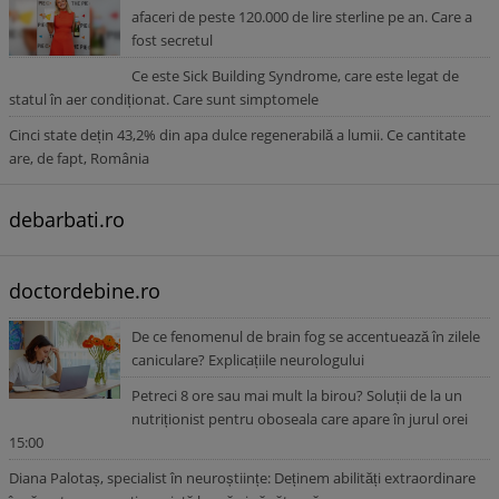
afaceri de peste 120.000 de lire sterline pe an. Care a
fost secretul
Ce este Sick Building Syndrome, care este legat de
statul în aer condiționat. Care sunt simptomele
Cinci state dețin 43,2% din apa dulce regenerabilă a lumii. Ce cantitate
are, de fapt, România
debarbati.ro
doctordebine.ro
De ce fenomenul de brain fog se accentuează în zilele
caniculare? Explicațiile neurologului
Petreci 8 ore sau mai mult la birou? Soluții de la un
nutriționist pentru oboseala care apare în jurul orei
15:00
Diana Palotaș, specialist în neuroștiințe: Deținem abilități extraordinare