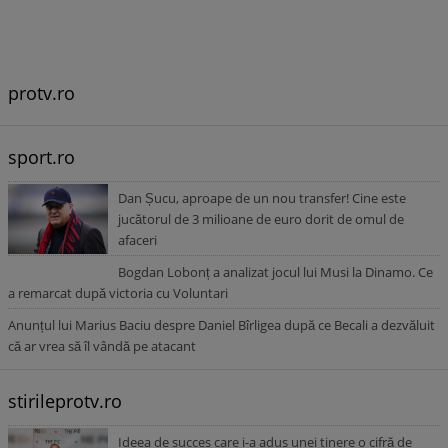
protv.ro
sport.ro
Dan Șucu, aproape de un nou transfer! Cine este
jucătorul de 3 milioane de euro dorit de omul de
afaceri
Bogdan Lobonț a analizat jocul lui Musi la Dinamo. Ce
a remarcat după victoria cu Voluntari
Anunțul lui Marius Baciu despre Daniel Bîrligea după ce Becali a dezvăluit
că ar vrea să îl vândă pe atacant
stirileprotv.ro
Ideea de succes care i-a adus unei tinere o cifră de