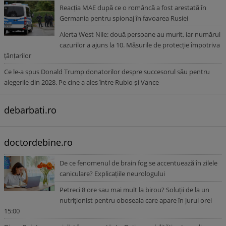
Reacția MAE după ce o româncă a fost arestată în
Germania pentru spionaj în favoarea Rusiei
Alerta West Nile: două persoane au murit, iar numărul
cazurilor a ajuns la 10. Măsurile de protecție împotriva
țânțarilor
Ce le-a spus Donald Trump donatorilor despre succesorul său pentru
alegerile din 2028. Pe cine a ales între Rubio și Vance
debarbati.ro
doctordebine.ro
De ce fenomenul de brain fog se accentuează în zilele
caniculare? Explicațiile neurologului
Petreci 8 ore sau mai mult la birou? Soluții de la un
nutriționist pentru oboseala care apare în jurul orei
15:00