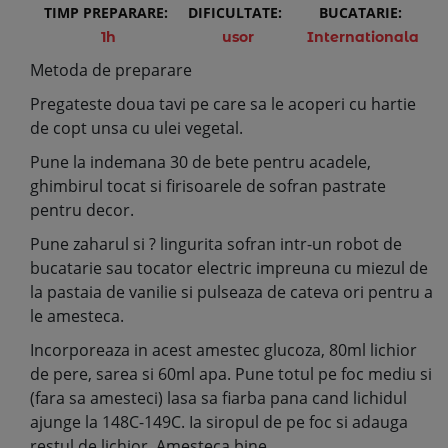
TIMP PREPARARE:
DIFICULTATE:
BUCATARIE:
1h
usor
Internationala
Metoda de preparare
Pregateste doua tavi pe care sa le acoperi cu hartie
de copt unsa cu ulei vegetal.
Pune la indemana 30 de bete pentru acadele,
ghimbirul tocat si firisoarele de sofran pastrate
pentru decor.
Pune zaharul si ? lingurita sofran intr-un robot de
bucatarie sau tocator electric impreuna cu miezul de
la pastaia de vanilie si pulseaza de cateva ori pentru a
le amesteca.
Incorporeaza in acest amestec glucoza, 80ml lichior
de pere, sarea si 60ml apa. Pune totul pe foc mediu si
(fara sa amesteci) lasa sa fiarba pana cand lichidul
ajunge la 148C-149C. Ia siropul de pe foc si adauga
restul de lichior. Amesteca bine.