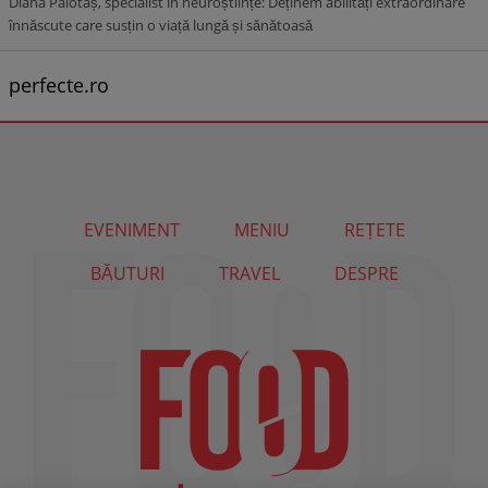
Diana Palotaș, specialist în neuroștiințe: Deținem abilități extraordinare
înnăscute care susțin o viață lungă și sănătoasă
perfecte.ro
EVENIMENT
MENIU
REȚETE
BĂUTURI
TRAVEL
DESPRE