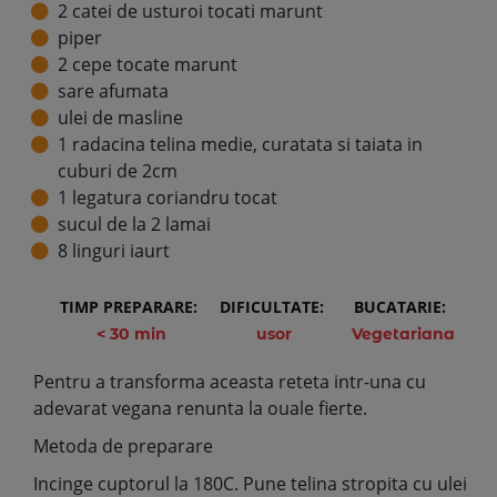
2 catei de usturoi tocati marunt
piper
2 cepe tocate marunt
sare afumata
ulei de masline
1 radacina telina medie, curatata si taiata in
cuburi de 2cm
1 legatura coriandru tocat
sucul de la 2 lamai
8 linguri iaurt
TIMP PREPARARE:
DIFICULTATE:
BUCATARIE:
< 30 min
usor
Vegetariana
Pentru a transforma aceasta reteta intr-una cu
adevarat vegana renunta la ouale fierte.
Metoda de preparare
Incinge cuptorul la 180C. Pune telina stropita cu ulei