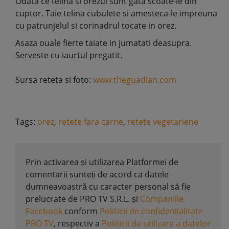
Odata ce telina si orezul sunt gata scoate-le din
cuptor. Taie telina cubulete si amesteca-le impreuna
cu patrunjelul si corinadrul tocate in orez.
Asaza ouale fierte taiate in jumatati deasupra.
Serveste cu iaurtul pregatit.
Sursa reteta si foto:
www.theguadian.com
Tags:
orez
,
retete fara carne
,
retete vegetariene
Prin activarea și utilizarea Platformei de
comentarii sunteți de acord ca datele
dumneavoastră cu caracter personal să fie
prelucrate de PRO TV S.R.L. și
Companiile
Facebook
conform
Politicii de confidențialitate
PRO TV
, respectiv a
Politicii de utilizare a datelor