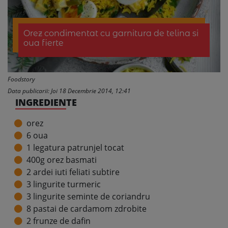
Orez condimentat cu garnitura de telina si
oua fierte
Foodstory
Data publicarii: Joi 18 Decembrie 2014, 12:41
INGREDIENTE
orez
6 oua
1 legatura patrunjel tocat
400g orez basmati
2 ardei iuti feliati subtire
3 lingurite turmeric
3 lingurite seminte de coriandru
8 pastai de cardamom zdrobite
2 frunze de dafin