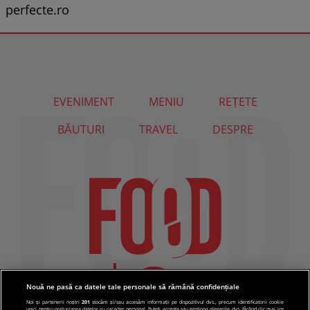
perfecte.ro
EVENIMENT
MENIU
REȚETE
BĂUTURI
TRAVEL
DESPRE
Nouă ne pasă ca datele tale personale să rămână confidențiale
Noi și partenerii noștri
201
stocăm și/sau accesăm informații pe dispozitivul dvs., precum identificatorii cookie
unici pentru prelucrarea datelor cu caracter personal. Puteți accepta sau gestiona alegerile dvs. făcând clic mai jos