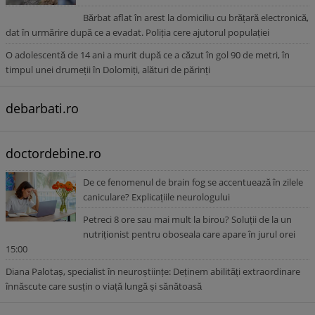
Bărbat aflat în arest la domiciliu cu brățară electronică,
dat în urmărire după ce a evadat. Poliția cere ajutorul populației
O adolescentă de 14 ani a murit după ce a căzut în gol 90 de metri, în
timpul unei drumeții în Dolomiți, alături de părinți
debarbati.ro
doctordebine.ro
De ce fenomenul de brain fog se accentuează în zilele
caniculare? Explicațiile neurologului
Petreci 8 ore sau mai mult la birou? Soluții de la un
nutriționist pentru oboseala care apare în jurul orei
15:00
Diana Palotaș, specialist în neuroștiințe: Deținem abilități extraordinare
înnăscute care susțin o viață lungă și sănătoasă