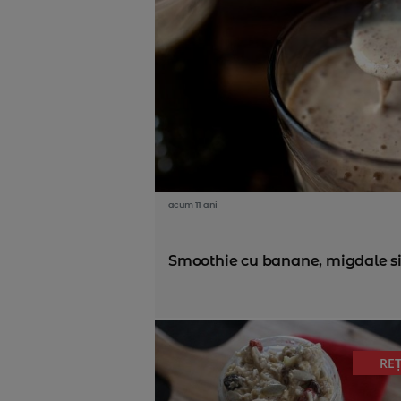
acum 11 ani
Smoothie cu banane, migdale si
RE