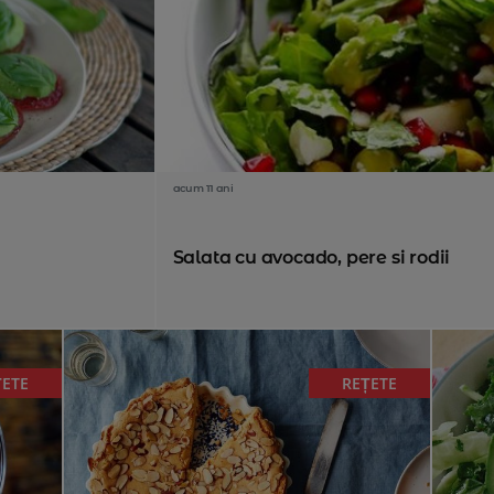
acum 11 ani
Salata cu avocado, pere si rodii
ȚETE
REȚETE