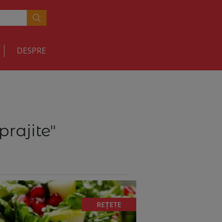
DESPRE
prajite"
REȚETE