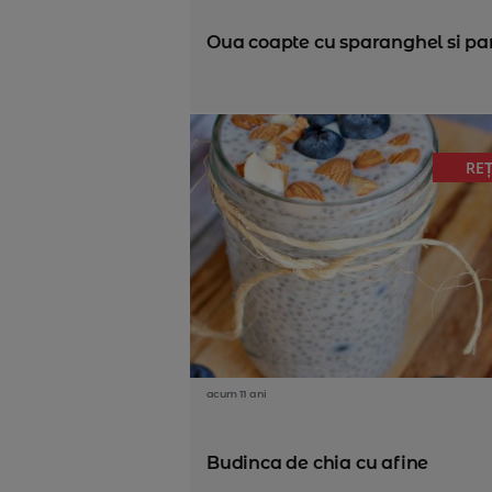
Oua coapte cu sparanghel si p
RE
acum 11 ani
Budinca de chia cu afine