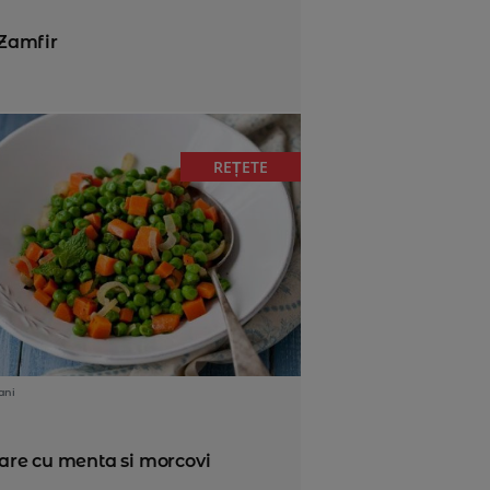
 Zamfir
REȚETE
ani
re cu menta si morcovi