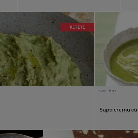
REȚETE
acum 11 ani
Supa crema cu