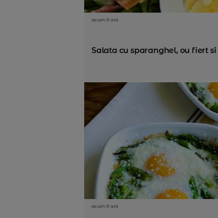
acum 11 ani
Salata cu sparanghel, ou fiert s
acum 11 ani