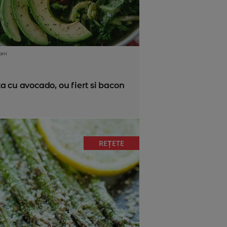
ani
a cu avocado, ou fiert si bacon
REȚETE