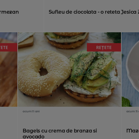
armezan
Sufleu de ciocolata - o reteta Jesica
ȚETE
REȚETE
acum 11 ani
acum 11 
Bagels cu crema de branza si
Maza
avocado