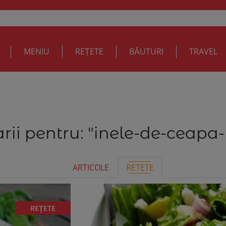
MENIU
REȚETE
BĂUTURI
TRAVEL
rii pentru:
"inele-de-ceapa-
ARTICOLE
RETETE
REȚETE