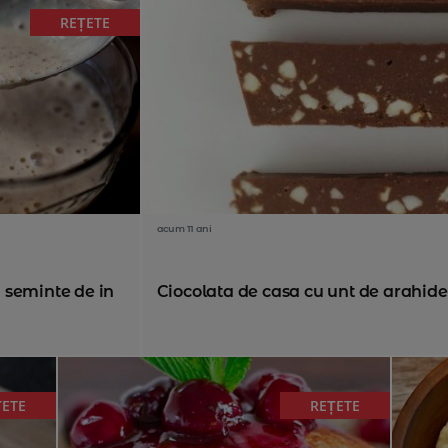
REȚETE
acum 11 ani
 seminte de in
Ciocolata de casa cu unt de arahide 
ȚETE
REȚETE