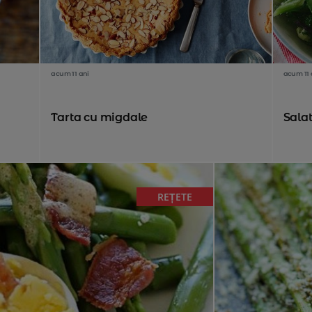
acum 11 ani
acum 11 
Tarta cu migdale
Salat
REȚETE