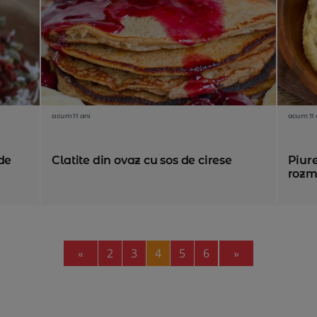
acum 11 ani
acum 11 
de
Clatite din ovaz cu sos de cirese
Piure
rozm
Previous
Next
«
2
3
4
5
6
»