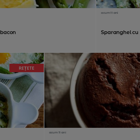
acum 11 ani
i bacon
Sparanghel cu
REȚETE
acum 11 ani