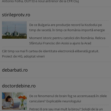
Antonio Folha, OUT! El e noul antrenor de la CFR Cluj
stirileprotv.ro
De ce Bulgaria are producție record la Kozlodui pe
timp de secetă, în timp ce România importă energie
Moment istoric pentru catolicii din România. Relicva
Sfântului Francisc din Assisi a ajuns la Arad
Cât timp va mai fi cartea de identitate electronică eliberată gratuit.
Proiect de HG, adoptat vineri
debarbati.ro
doctordebine.ro
De ce fenomenul de brain fog se accentuează în zilele
caniculare? Explicațiile neurologului
Petreci 8 ore sau mai mult la birou? Soluții de la un