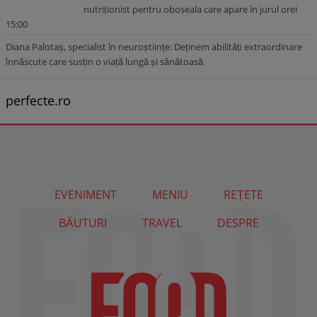
nutriționist pentru oboseala care apare în jurul orei
15:00
Diana Palotaș, specialist în neuroștiințe: Deținem abilități extraordinare
înnăscute care susțin o viață lungă și sănătoasă
perfecte.ro
EVENIMENT
MENIU
REȚETE
BĂUTURI
TRAVEL
DESPRE