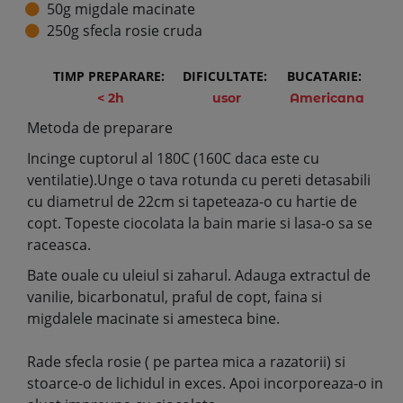
50g migdale macinate
250g sfecla rosie cruda
TIMP PREPARARE:
DIFICULTATE:
BUCATARIE:
< 2h
usor
Americana
Metoda de preparare
Incinge cuptorul al 180C (160C daca este cu
ventilatie).Unge o tava rotunda cu pereti detasabili
cu diametrul de 22cm si tapeteaza-o cu hartie de
copt. Topeste ciocolata la bain marie si lasa-o sa se
raceasca.
Bate ouale cu uleiul si zaharul. Adauga extractul de
vanilie, bicarbonatul, praful de copt, faina si
migdalele macinate si amesteca bine.
Rade sfecla rosie ( pe partea mica a razatorii) si
stoarce-o de lichidul in exces. Apoi incorporeaza-o in