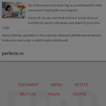
De ce fenomenul de brain fog se accentuează în zilele
caniculare? Explicațiile neurologului
Petreci 8 ore sau mai mult la birou? Soluții de la un
nutriționist pentru oboseala care apare în jurul orei
15:00
Diana Palotaș, specialist în neuroștiințe: Deținem abilități extraordinare
înnăscute care susțin o viață lungă și sănătoasă
perfecte.ro
EVENIMENT
MENIU
REȚETE
BĂUTURI
TRAVEL
DESPRE