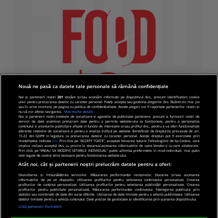
Nouă ne pasă ca datele tale personale să rămână confidențiale
Noi și partenerii noștri
201
stocăm și/sau accesăm informații pe dispozitivul dvs., precum identificatorii cookie
unici pentru prelucrarea datelor cu caracter personal. Puteți accepta sau gestiona alegerile dvs. făcând clic mai jos
sau în orice moment, pe pagina cu politica de confidențialitate. Aceste alegeri vor fi raportate partenerilor noștri și
nu vă vor afecta navigarea.
Mai multe detalii
Noi si partenerii nostri (retelele de socializare si agentiile de publicitate partenere, precum si furnizorii nostri de
servicii de date analitice) prelucram date pentru a permite website-ului sa functioneze, pentru a personaliza
continutul si anunturile publicitare afisate in functie de interesele si/sau profilul dvs., pentru a va oferi functionalitati
aferente retelelor de socializare si pentru a analiza traficul pe website. Beneficiati de drepturile prevazute de art.
15-22 din GDPR in legatura cu prelucrarea datelor cu caracter personal. Aceste drepturi pot fi exercitate prin
modalitatea indicata
aici
. Prin click pe “ACCEPT TOATE”, acceptati folosirea tuturor Tehnologiilor de tip Cookie, care
implica inclusiv acceptul dvs. cu privire la stocarea/accesarea informatiilor de catre Vendor-ii cu care colaboram.
Prin click pe “VREAU SA MODIFIC SETARILE INDIVIDUAL” puteti schimba preferintele in mod individual, mai putin
cele legate de cookie strict necesare pentru functionarea website-ului.
Atât noi, cât și partenerii noștri prelucrăm datele pentru a oferi:
Dezvoltarea și îmbunătățirea serviciilor. Măsurarea performanței reclamelor. Stocarea și/sau accesarea
informațiilor de pe un dispozitiv. Utilizarea profilurilor pentru selectarea conținutului personalizat. Crearea
© 2019 PRO TV S.R.L |
Politica de Cookie
|
Politica
profilurilor de conținut personalizat. Utilizarea profilurilor pentru selectarea publicității personalizate. Crearea
profilurilor pentru publicitate personalizată. Măsurarea performanței conținutului. Înțelegerea publicului prin
de confidentialitate
statistici sau combinații de date din surse diferite. Utilizarea de date limitate pentru a selecta publicitatea. Utilizarea
datelor limitate pentru a selecta conținutul. Date precise de geolocație și identificarea prin scanarea dispozitivului.
Listă parteneri (furnizori)