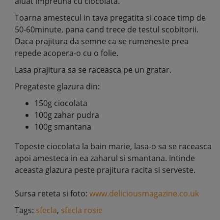
aluat impreuna cu ciocolata.
Toarna amestecul in tava pregatita si coace timp de
50-60minute, pana cand trece de testul scobitorii.
Daca prajitura da semne ca se rumeneste prea
repede acopera-o cu o folie.
Lasa prajitura sa se raceasca pe un gratar.
Pregateste glazura din:
150g ciocolata
100g zahar pudra
100g smantana
Topeste ciocolata la bain marie, lasa-o sa se raceasca
apoi amesteca in ea zaharul si smantana. Intinde
aceasta glazura peste prajitura racita si serveste.
Sursa reteta si foto:
www.deliciousmagazine.co.uk
Tags:
sfecla
,
sfecla rosie