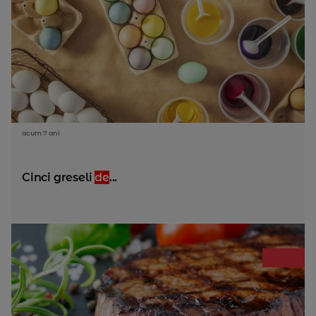
acum 7 ani
Cinci greseli
de
...