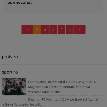
parmezanul
Previous
Next
«
1
2
3
4
5
»
protv.ro
sport.ro
Ferencvaros - Real Madrid 1-2, pe VOYO Sport 1.
Maghiarii s-au prezentat onorabil împotriva
vicecampioanei Spaniei
Dinamo - FC Voluntari, ACUM pe Sport.ro! Asalt al
”câinilor” la poarta ilfovenilor