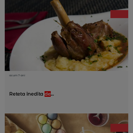
acum 7 ani
Reteta inedita
de
...