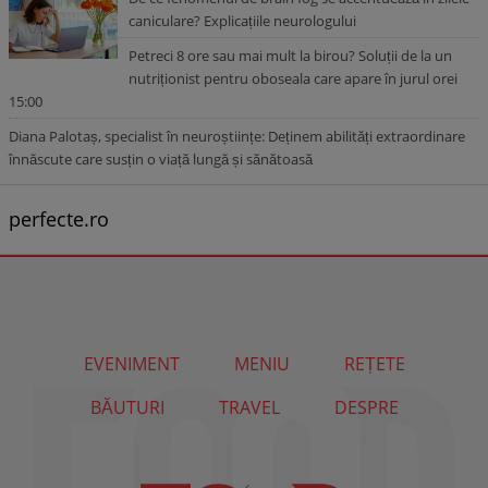
caniculare? Explicațiile neurologului
Petreci 8 ore sau mai mult la birou? Soluții de la un
nutriționist pentru oboseala care apare în jurul orei
15:00
Diana Palotaș, specialist în neuroștiințe: Deținem abilități extraordinare
înnăscute care susțin o viață lungă și sănătoasă
perfecte.ro
EVENIMENT
MENIU
REȚETE
BĂUTURI
TRAVEL
DESPRE