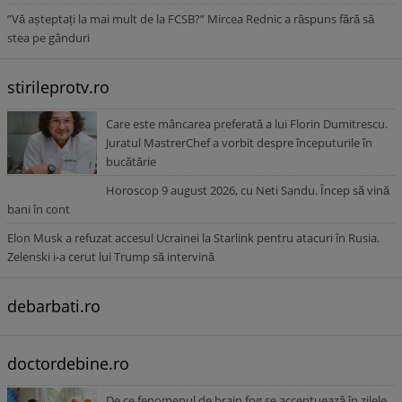
”Vă așteptați la mai mult de la FCSB?” Mircea Rednic a răspuns fără să
stea pe gânduri
stirileprotv.ro
Care este mâncarea preferată a lui Florin Dumitrescu.
Juratul MastrerChef a vorbit despre începuturile în
bucătărie
Horoscop 9 august 2026, cu Neti Sandu. Încep să vină
bani în cont
Elon Musk a refuzat accesul Ucrainei la Starlink pentru atacuri în Rusia.
Zelenski i-a cerut lui Trump să intervină
debarbati.ro
doctordebine.ro
De ce fenomenul de brain fog se accentuează în zilele