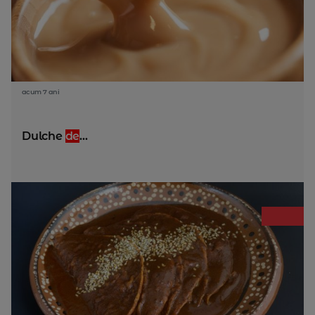
acum 7 ani
Dulche
de
...