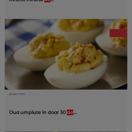
acum 7 ani
Oua umplute in doar 30
de
...