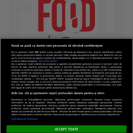
Nouă ne pasă ca datele tale personale să rămână confidențiale
Noi și partenerii noștri
201
stocăm și/sau accesăm informații pe dispozitivul dvs., precum identificatorii cookie
unici pentru prelucrarea datelor cu caracter personal. Puteți accepta sau gestiona alegerile dvs. făcând clic mai jos
sau în orice moment, pe pagina cu politica de confidențialitate. Aceste alegeri vor fi raportate partenerilor noștri și
nu vă vor afecta navigarea.
Mai multe detalii
Noi si partenerii nostri (retelele de socializare si agentiile de publicitate partenere, precum si furnizorii nostri de
servicii de date analitice) prelucram date pentru a permite website-ului sa functioneze, pentru a personaliza
continutul si anunturile publicitare afisate in functie de interesele si/sau profilul dvs., pentru a va oferi functionalitati
aferente retelelor de socializare si pentru a analiza traficul pe website. Beneficiati de drepturile prevazute de art.
15-22 din GDPR in legatura cu prelucrarea datelor cu caracter personal. Aceste drepturi pot fi exercitate prin
modalitatea indicata
aici
. Prin click pe “ACCEPT TOATE”, acceptati folosirea tuturor Tehnologiilor de tip Cookie, care
implica inclusiv acceptul dvs. cu privire la stocarea/accesarea informatiilor de catre Vendor-ii cu care colaboram.
Prin click pe “VREAU SA MODIFIC SETARILE INDIVIDUAL” puteti schimba preferintele in mod individual, mai putin
cele legate de cookie strict necesare pentru functionarea website-ului.
Atât noi, cât și partenerii noștri prelucrăm datele pentru a oferi:
Dezvoltarea și îmbunătățirea serviciilor. Măsurarea performanței reclamelor. Stocarea și/sau accesarea
informațiilor de pe un dispozitiv. Utilizarea profilurilor pentru selectarea conținutului personalizat. Crearea
© 2019 PRO TV S.R.L |
Politica de Cookie
|
Politica
profilurilor de conținut personalizat. Utilizarea profilurilor pentru selectarea publicității personalizate. Crearea
profilurilor pentru publicitate personalizată. Măsurarea performanței conținutului. Înțelegerea publicului prin
de confidentialitate
statistici sau combinații de date din surse diferite. Utilizarea de date limitate pentru a selecta publicitatea. Utilizarea
datelor limitate pentru a selecta conținutul. Date precise de geolocație și identificarea prin scanarea dispozitivului.
Listă parteneri (furnizori)
ACCEPT TOATE