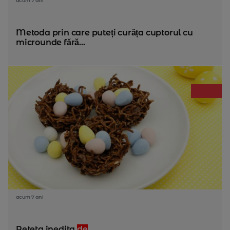
acum 7 ani
Metoda prin care puteți curăța cuptorul cu
microunde fără...
acum 7 ani
Reteta inedita
de
...