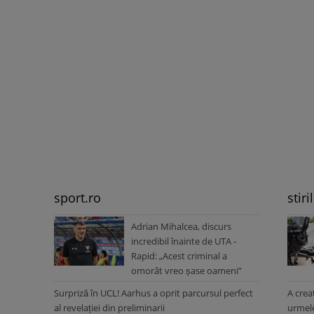
sport.ro
stiri
Adrian Mihalcea, discurs
incredibil înainte de UTA -
Rapid: „Acest criminal a
omorât vreo șase oameni”
Surpriză în UCL! Aarhus a oprit parcursul perfect
A crea
al revelației din preliminarii
urmele