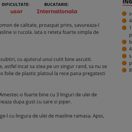
IN
DIFICULTATE:
BUCATARIE:
usor
Internationala
4
mon de calitate, proaspat prins, savureaza-l
1
sline si rucola. Iata o reteta foarte simpla de
p
b
4
s
 subtiri, cu ajutorul unui cutit bine ascutit.
p
 astfel incat sa stea pe un singur rand, sa nu se
8
o folie de plastic platoul la rece pana pregatesti
Amestec-o foarte bine cu 3 linguri de ulei de
eaza dupa gust cu sare si piper.
ge-l cu lingura de ulei de masline ramasa. Apoi,