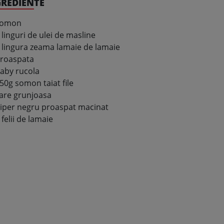
GREDIENTE
somon
 linguri de ulei de masline
 lingura zeama lamaie de lamaie
roaspata
aby rucola
50g somon taiat file
are grunjoasa
iper negru proaspat macinat
 felii de lamaie