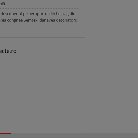
ială
descoperită pe aeroportul din Leipzig din
nia conţinea Semtex, dar avea detonatorul
ecte.ro