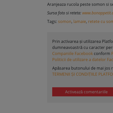
Aranjeaza rucola peste somon si ser
Sursa foto si reteta:
www.bonappetit
Tags:
somon
,
lamaie
,
retete cu s
Prin activarea și utilizarea Plat
dumneavoastră cu caracter perso
Companiile Facebook
conform
Politicii de utilizare a datelor F
Apăsarea butonului de mai jos 
TERMENII ȘI CONDIȚIILE PLATF
Activează comentariile