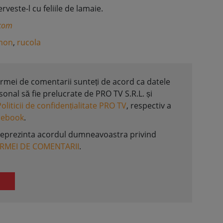
veste-l cu feliile de lamaie.
.com
omon
,
rucola
formei de comentarii sunteți de acord ca datele
nal să fie prelucrate de PRO TV S.R.L. și
Politicii de confidențialitate PRO TV
, respectiv a
acebook
.
reprezinta acordul dumneavoastra privind
ORMEI DE COMENTARII
.