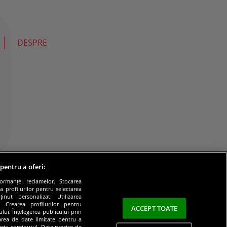
DESPRE
 pentru a oferi:
formanței reclamelor. Stocarea
a profilurilor pentru selectarea
inut personalizat. Utilizarea
e. Crearea profilurilor pentru
ACCEPT TOATE
lui. Înțelegerea publicului prin
zarea de date limitate pentru a
lecta conținutul. Date precise de