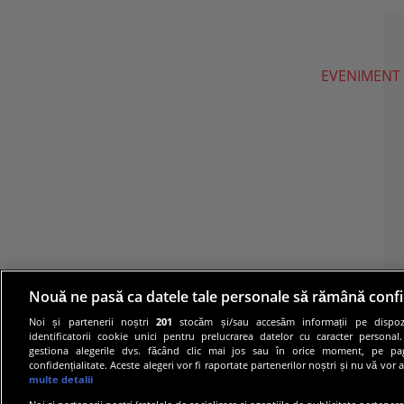
EVENIMENT
Nouă ne pasă ca datele tale personale să rămână confi
Noi și partenerii noștri
201
stocăm și/sau accesăm informații pe dispozi
identificatorii cookie unici pentru prelucrarea datelor cu caracter personal
gestiona alegerile dvs. făcând clic mai jos sau în orice moment, pe pa
confidențialitate. Aceste alegeri vor fi raportate partenerilor noștri și nu vă vor 
multe detalii