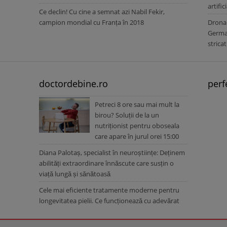
artific
Ce declin! Cu cine a semnat azi Nabil Fekir,
campion mondial cu Franța în 2018
Drona 
Germa
stricat
doctordebine.ro
perf
Petreci 8 ore sau mai mult la
birou? Soluții de la un
nutriționist pentru oboseala
care apare în jurul orei 15:00
Diana Palotaș, specialist în neuroștiințe: Deținem
abilități extraordinare înnăscute care susțin o
viață lungă și sănătoasă
Cele mai eficiente tratamente moderne pentru
longevitatea pielii. Ce funcționează cu adevărat