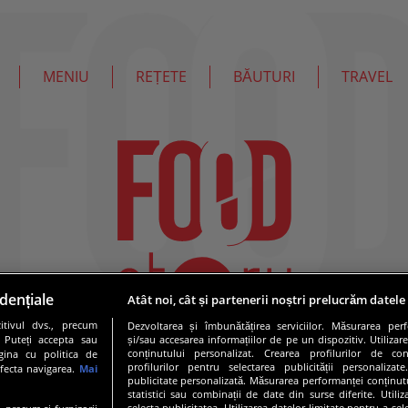
MENIU
REȚETE
BĂUTURI
TRAVEL
dențiale
Atât noi, cât și partenerii noștri prelucrăm datele
tivul dvs., precum
Dezvoltarea și îmbunătățirea serviciilor. Măsurarea per
. Puteți accepta sau
și/sau accesarea informațiilor de pe un dispozitiv. Utilizare
conținutului personalizat. Crearea profilurilor de conț
gina cu politica de
profilurilor pentru selectarea publicității personalizat
afecta navigarea.
Mai
publicitate personalizată. Măsurarea performanței conținutu
statistici sau combinații de date din surse diferite. Utili
selecta publicitatea. Utilizarea datelor limitate pentru a se