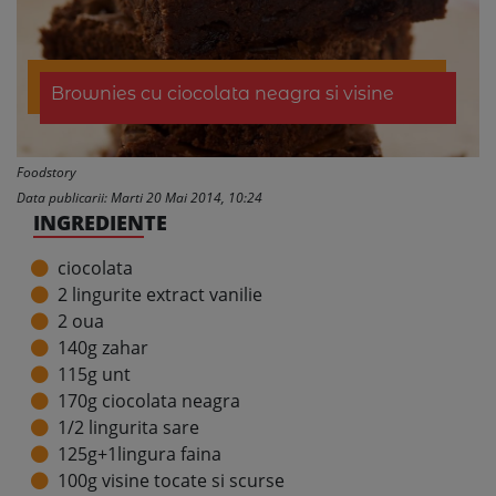
Brownies cu ciocolata neagra si visine
Foodstory
Data publicarii: Marti 20 Mai 2014, 10:24
INGREDIENTE
ciocolata
2 lingurite extract vanilie
2 oua
140g zahar
115g unt
170g ciocolata neagra
1/2 lingurita sare
125g+1lingura faina
100g visine tocate si scurse