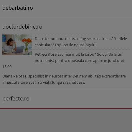
debarbati.ro
doctordebine.ro
De ce fenomenul de brain fog se accentuează în zilele
caniculare? Explicațiile neurologului
Petreci 8 ore sau mai mult la birou? Soluții de la un
nutriționist pentru oboseala care apare în jurul orei
15:00
Diana Palotaș, specialist în neuroștiințe: Deținem abilități extraordinare
înnăscute care susțin o viață lungă și sănătoasă
perfecte.ro