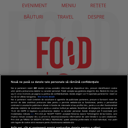
EVENIMENT
MENIU
REȚETE
BĂUTURI
TRAVEL
DESPRE
Nouă ne pasă ca datele tale personale să rămână confidențiale
Noi și partenerii noștri
201
stocăm și/sau accesăm informații pe dispozitivul dvs., precum identificatorii cookie
unici pentru prelucrarea datelor cu caracter personal. Puteți accepta sau gestiona alegerile dvs. făcând clic mai jos
sau în orice moment, pe pagina cu politica de confidențialitate. Aceste alegeri vor fi raportate partenerilor noștri și
nu vă vor afecta navigarea.
Mai multe detalii
Noi si partenerii nostri (retelele de socializare si agentiile de publicitate partenere, precum si furnizorii nostri de
servicii de date analitice) prelucram date pentru a permite website-ului sa functioneze, pentru a personaliza
continutul si anunturile publicitare afisate in functie de interesele si/sau profilul dvs., pentru a va oferi functionalitati
aferente retelelor de socializare si pentru a analiza traficul pe website. Beneficiati de drepturile prevazute de art.
15-22 din GDPR in legatura cu prelucrarea datelor cu caracter personal. Aceste drepturi pot fi exercitate prin
modalitatea indicata
aici
. Prin click pe “ACCEPT TOATE”, acceptati folosirea tuturor Tehnologiilor de tip Cookie, care
implica inclusiv acceptul dvs. cu privire la stocarea/accesarea informatiilor de catre Vendor-ii cu care colaboram.
Prin click pe “VREAU SA MODIFIC SETARILE INDIVIDUAL” puteti schimba preferintele in mod individual, mai putin
cele legate de cookie strict necesare pentru functionarea website-ului.
Atât noi, cât și partenerii noștri prelucrăm datele pentru a oferi: