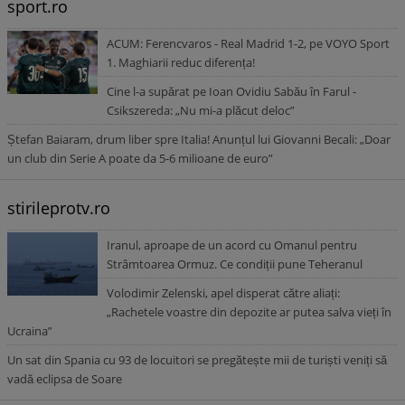
sport.ro
ACUM: Ferencvaros - Real Madrid 1-2, pe VOYO Sport
1. Maghiarii reduc diferența!
Cine l-a supărat pe Ioan Ovidiu Sabău în Farul -
Csikszereda: „Nu mi-a plăcut deloc”
Ștefan Baiaram, drum liber spre Italia! Anunțul lui Giovanni Becali: „Doar
un club din Serie A poate da 5-6 milioane de euro”
stirileprotv.ro
Iranul, aproape de un acord cu Omanul pentru
Strâmtoarea Ormuz. Ce condiții pune Teheranul
Volodimir Zelenski, apel disperat către aliați:
„Rachetele voastre din depozite ar putea salva vieți în
Ucraina”
Un sat din Spania cu 93 de locuitori se pregătește mii de turiști veniți să
vadă eclipsa de Soare