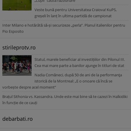
„Lupii” caută răzbunare
Veste bună pentru Universitatea Craiova! KuPS,
greșeli în lanț în ultima partidă de campionat
Inter Milano e hotărâtă să-și securizeze „perla”. Planul italienilor pentru
Pio Esposito
stirileprotv.ro
Statul, marele beneficiar al investițiilor din Pilonul III.
Cea mai mare parte a banilor ajunge în titluri de stat
Nadia Comăneci, după 50 de ani de la performanţa
istorică de la Montreal: „E o onoare că încă se
vorbește despre acel moment”
Brațul Sithonia vs. Kassandra. Unde este mai bine să te cazezi în Halkidiki
în funcție de ce cauți
debarbati.ro