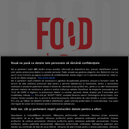
Nouă ne pasă ca datele tale personale să rămână confidențiale
Noi și partenerii noștri
201
stocăm și/sau accesăm informații pe dispozitivul dvs., precum identificatorii cookie
unici pentru prelucrarea datelor cu caracter personal. Puteți accepta sau gestiona alegerile dvs. făcând clic mai jos
sau în orice moment, pe pagina cu politica de confidențialitate. Aceste alegeri vor fi raportate partenerilor noștri și
nu vă vor afecta navigarea.
Mai multe detalii
Noi si partenerii nostri (retelele de socializare si agentiile de publicitate partenere, precum si furnizorii nostri de
servicii de date analitice) prelucram date pentru a permite website-ului sa functioneze, pentru a personaliza
continutul si anunturile publicitare afisate in functie de interesele si/sau profilul dvs., pentru a va oferi functionalitati
aferente retelelor de socializare si pentru a analiza traficul pe website. Beneficiati de drepturile prevazute de art.
15-22 din GDPR in legatura cu prelucrarea datelor cu caracter personal. Aceste drepturi pot fi exercitate prin
modalitatea indicata
aici
. Prin click pe “ACCEPT TOATE”, acceptati folosirea tuturor Tehnologiilor de tip Cookie, care
implica inclusiv acceptul dvs. cu privire la stocarea/accesarea informatiilor de catre Vendor-ii cu care colaboram.
Prin click pe “VREAU SA MODIFIC SETARILE INDIVIDUAL” puteti schimba preferintele in mod individual, mai putin
cele legate de cookie strict necesare pentru functionarea website-ului.
Atât noi, cât și partenerii noștri prelucrăm datele pentru a oferi:
Dezvoltarea și îmbunătățirea serviciilor. Măsurarea performanței reclamelor. Stocarea și/sau accesarea
informațiilor de pe un dispozitiv. Utilizarea profilurilor pentru selectarea conținutului personalizat. Crearea
© 2019 PRO TV S.R.L |
Politica de Cookie
|
Politica
profilurilor de conținut personalizat. Utilizarea profilurilor pentru selectarea publicității personalizate. Crearea
profilurilor pentru publicitate personalizată. Măsurarea performanței conținutului. Înțelegerea publicului prin
de confidentialitate
statistici sau combinații de date din surse diferite. Utilizarea de date limitate pentru a selecta publicitatea. Utilizarea