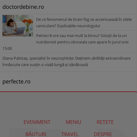
doctordebine.ro
De ce fenomenul de brain fog se accentuează în zilele
caniculare? Explicațiile neurologului
Petreci 8 ore sau mai mult la birou? Soluții de la un
nutriționist pentru oboseala care apare în jurul orei
15:00
Diana Palotaș, specialist în neuroștiințe: Deținem abilități extraordinare
înnăscute care susțin o viață lungă și sănătoasă
perfecte.ro
EVENIMENT
MENIU
REȚETE
BĂUTURI
TRAVEL
DESPRE