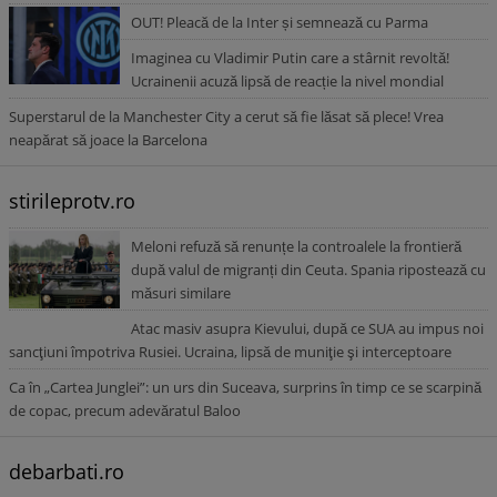
OUT! Pleacă de la Inter și semnează cu Parma
Imaginea cu Vladimir Putin care a stârnit revoltă!
Ucrainenii acuză lipsă de reacție la nivel mondial
Superstarul de la Manchester City a cerut să fie lăsat să plece! Vrea
neapărat să joace la Barcelona
stirileprotv.ro
Meloni refuză să renunțe la controalele la frontieră
după valul de migranți din Ceuta. Spania ripostează cu
măsuri similare
Atac masiv asupra Kievului, după ce SUA au impus noi
sancţiuni împotriva Rusiei. Ucraina, lipsă de muniţie şi interceptoare
Ca în „Cartea Junglei”: un urs din Suceava, surprins în timp ce se scarpină
de copac, precum adevăratul Baloo
debarbati.ro