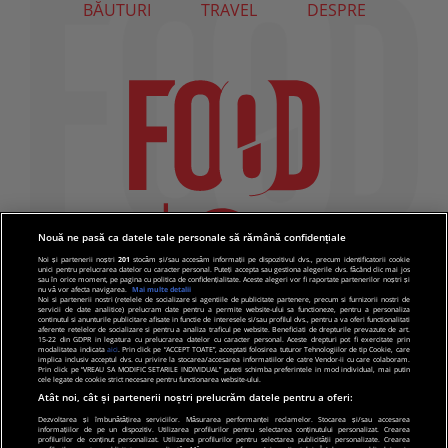
BĂUTURI
TRAVEL
DESPRE
Nouă ne pasă ca datele tale personale să rămână confidențiale
Noi și partenerii noștri
201
stocăm și/sau accesăm informații pe dispozitivul dvs., precum identificatorii cookie
unici pentru prelucrarea datelor cu caracter personal. Puteți accepta sau gestiona alegerile dvs. făcând clic mai jos
sau în orice moment, pe pagina cu politica de confidențialitate. Aceste alegeri vor fi raportate partenerilor noștri și
nu vă vor afecta navigarea.
Mai multe detalii
Noi si partenerii nostri (retelele de socializare si agentiile de publicitate partenere, precum si furnizorii nostri de
servicii de date analitice) prelucram date pentru a permite website-ului sa functioneze, pentru a personaliza
continutul si anunturile publicitare afisate in functie de interesele si/sau profilul dvs., pentru a va oferi functionalitati
aferente retelelor de socializare si pentru a analiza traficul pe website. Beneficiati de drepturile prevazute de art.
15-22 din GDPR in legatura cu prelucrarea datelor cu caracter personal. Aceste drepturi pot fi exercitate prin
modalitatea indicata
aici
. Prin click pe “ACCEPT TOATE”, acceptati folosirea tuturor Tehnologiilor de tip Cookie, care
implica inclusiv acceptul dvs. cu privire la stocarea/accesarea informatiilor de catre Vendor-ii cu care colaboram.
Prin click pe “VREAU SA MODIFIC SETARILE INDIVIDUAL” puteti schimba preferintele in mod individual, mai putin
cele legate de cookie strict necesare pentru functionarea website-ului.
Atât noi, cât și partenerii noștri prelucrăm datele pentru a oferi:
Dezvoltarea și îmbunătățirea serviciilor. Măsurarea performanței reclamelor. Stocarea și/sau accesarea
informațiilor de pe un dispozitiv. Utilizarea profilurilor pentru selectarea conținutului personalizat. Crearea
© 2019 PRO TV S.R.L |
Politica de Cookie
|
Politica
profilurilor de conținut personalizat. Utilizarea profilurilor pentru selectarea publicității personalizate. Crearea