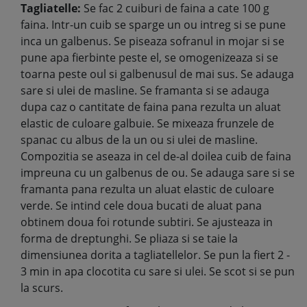
Tagliatelle:
Se fac 2 cuiburi de faina a cate 100 g
faina. Intr-un cuib se sparge un ou intreg si se pune
inca un galbenus. Se piseaza sofranul in mojar si se
pune apa fierbinte peste el, se omogenizeaza si se
toarna peste oul si galbenusul de mai sus. Se adauga
sare si ulei de masline. Se framanta si se adauga
dupa caz o cantitate de faina pana rezulta un aluat
elastic de culoare galbuie. Se mixeaza frunzele de
spanac cu albus de la un ou si ulei de masline.
Compozitia se aseaza in cel de-al doilea cuib de faina
impreuna cu un galbenus de ou. Se adauga sare si se
framanta pana rezulta un aluat elastic de culoare
verde. Se intind cele doua bucati de aluat pana
obtinem doua foi rotunde subtiri. Se ajusteaza in
forma de dreptunghi. Se pliaza si se taie la
dimensiunea dorita a tagliatellelor. Se pun la fiert 2 -
3 min in apa clocotita cu sare si ulei. Se scot si se pun
la scurs.