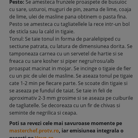
Pesto:
Se amesteca frunzele proaspete de busuioc
cu sare, usturoi, muguri de pin, zeama de lime, coaja
de lime, ulei de masline pana obtinem o pasta fina.
Pesto se amesteca cu tagliatellele la rece intr-un bol
de sticla sau la cald in tigaie.
Tonul: Se taie tonul in forma de paralelipiped cu
sectiune patrata, cu latura de dimensiunea dorita. Se
tamponeaza carnea cu un servetel de hartie si se
freaca cu sare kosher si piper negru/rosu/alb
proaspat macinat in mojar. Se incinge o tigaie de fier
cu un pic de ulei de masline. Se aseaza tonul pe tigaie
cate 1-2 min pe fiecare parte. Se scoate din tigaie si
se aseaza pe fundul de taiat. Se taie in feli de
aproximativ 2-3 mm grosime si se aseaza pe cuiburile
de tagliatelle. Se decoreaza cu un fir de chivas si
seminte de negrilica si ceapa.
Poti sa revezi cele mai savuroase momente pe
masterchef.protv.ro
, iar emisiunea integrala o