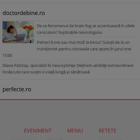
doctordebine.ro
De ce fenomenul de brain fog se accentuează în zilele
caniculare? Explicațiile neurologului
Petreci 8 ore sau mai mult la birou? Soluții de la un
nutriționist pentru oboseala care apare în jurul orei
15:00
Diana Palotaș, specialist în neuroștiințe: Deținem abilități extraordinare
înnăscute care susțin o viață lungă și sănătoasă
perfecte.ro
EVENIMENT
MENIU
REȚETE