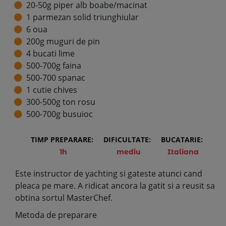
20-50g piper alb boabe/macinat
1 parmezan solid triunghiular
6 oua
200g muguri de pin
4 bucati lime
500-700g faina
500-700 spanac
1 cutie chives
300-500g ton rosu
500-700g busuioc
TIMP PREPARARE:
DIFICULTATE:
BUCATARIE:
1h
mediu
Italiana
Este instructor de yachting si gateste atunci cand
pleaca pe mare. A ridicat ancora la gatit si a reusit sa
obtina sortul MasterChef.
Metoda de preparare