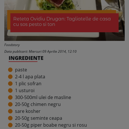
Reteta Ovidiu Drugan: Tagliatelle de casa
cu sos pesto si ton
Foodstory
Data publicarii: Miercuri 09 Aprilie 2014, 12:10
INGREDIENTE
paste
2-4 l apa plata
1 plic sofran
1 usturoi
300-500ml ulei de masline
20-50g chimen negru
sare kosher
20-50g seminte ceapa
20-50g piper boabe negru si rosu