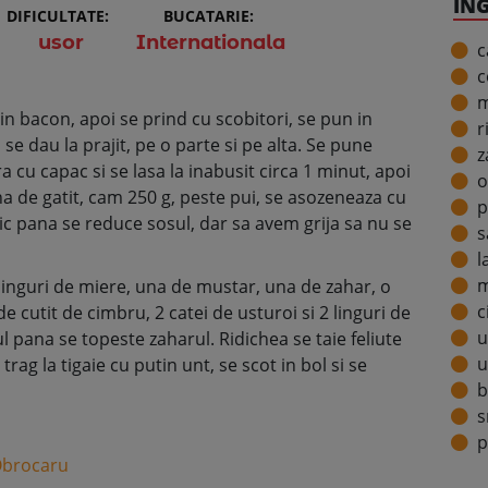
IN
DIFICULTATE:
BUCATARIE:
usor
Internationala
c
c
m
c in bacon, apoi se prind cu scobitori, se pun in
r
i se dau la prajit, pe o parte si pe alta. Se pune
z
 cu capac si se lasa la inabusit circa 1 minut, apoi
o
a de gatit, cam 250 g, peste pui, se asozeneaza cu
p
 mic pana se reduce sosul, dar sa avem grija sa nu se
s
l
m
 linguri de miere, una de mustar, una de zahar, o
c
de cutit de cimbru, 2 catei de usturoi si 2 linguri de
u
 pana se topeste zaharul. Ridichea se taie feliute
u
 trag la tigaie cu putin unt, se scot in bol si se
b
s
p
Obrocaru