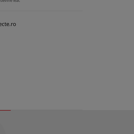
, devine leac”
ecte.ro