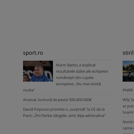
sport.ro
stiri
Marin Barbu a explicat
rezultatele slabe ale echipelor
românești din cupele
europene: „Nu mai există
multe”
PNRR
Arsenal, lovitură de peste 500.000.000€
WSJ: S
ar put
David Popovici promite o „surpriză” la CE de la
toam
Paris: „Îmi fierbe sângele, simt deja adrenalina”
Nord-c
carne 