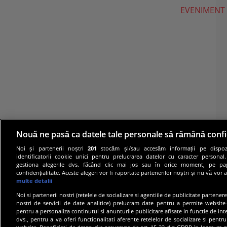
EVENIMENT
Nouă ne pasă ca datele tale personale să rămână confi
Noi și partenerii noștri
201
stocăm și/sau accesăm informații pe dispozi
identificatorii cookie unici pentru prelucrarea datelor cu caracter personal
gestiona alegerile dvs. făcând clic mai jos sau în orice moment, pe pa
confidențialitate. Aceste alegeri vor fi raportate partenerilor noștri și nu vă vor 
multe detalii
Noi si partenerii nostri (retelele de socializare si agentiile de publicitate partener
nostri de servicii de date analitice) prelucram date pentru a permite website-
pentru a personaliza continutul si anunturile publicitare afisate in functie de inte
dvs., pentru a va oferi functionalitati aferente retelelor de socializare si pentru
© 20