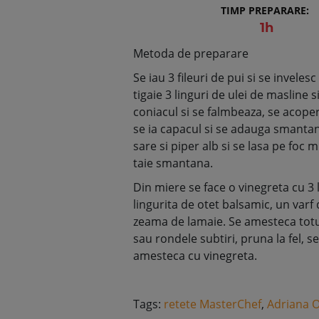
TIMP PREPARARE:
1h
Metoda de preparare
Se iau 3 fileuri de pui si se inveles
tigaie 3 linguri de ulei de masline s
coniacul si se falmbeaza, se acopera
se ia capacul si se adauga smantan
sare si piper alb si se lasa pe foc
taie smantana.
Din miere se face o vinegreta cu 3
lingurita de otet balsamic, un varf 
zeama de lamaie. Se amesteca totul
sau rondele subtiri, pruna la fel, se
amesteca cu vinegreta.
Tags:
retete MasterChef
,
Adriana 