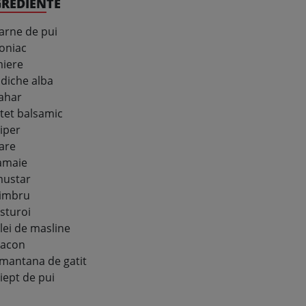
GREDIENTE
arne de pui
oniac
iere
idiche alba
ahar
tet balsamic
iper
are
amaie
ustar
imbru
sturoi
lei de masline
acon
mantana de gatit
iept de pui