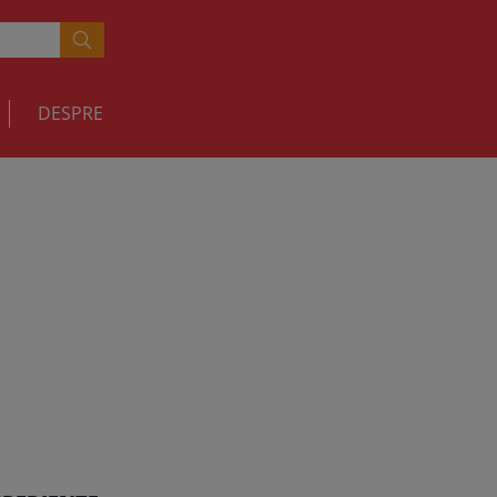
DESPRE
 smantana
RETETE