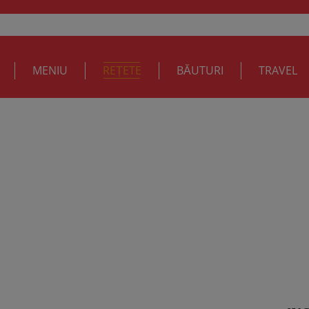
MENIU
REȚETE
BĂUTURI
TRAVEL
 Obrocaru: Pui cu bacon si sos de