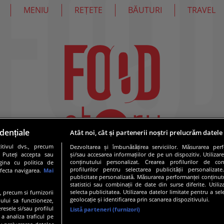
MENIU
REȚETE
BĂUTURI
TRAVEL
dențiale
Atât noi, cât și partenerii noștri prelucrăm datele
tivul dvs., precum
Dezvoltarea și îmbunătățirea serviciilor. Măsurarea per
. Puteți accepta sau
și/sau accesarea informațiilor de pe un dispozitiv. Utilizare
conținutului personalizat. Crearea profilurilor de conț
gina cu politica de
profilurilor pentru selectarea publicității personalizat
afecta navigarea.
Mai
publicitate personalizată. Măsurarea performanței conținutu
statistici sau combinații de date din surse diferite. Utili
selecta publicitatea. Utilizarea datelor limitate pentru a se
e, precum si furnizorii
geolocație și identificarea prin scanarea dispozitivului.
ului sa functioneze,
resele si/sau profilul
Listă parteneri (furnizori)
 a analiza traficul pe
19 PRO TV S.R.L |
Politica de Cookie
|
Politica de confidentia