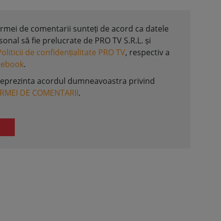
formei de comentarii sunteți de acord ca datele
nal să fie prelucrate de PRO TV S.R.L. și
Politicii de confidențialitate PRO TV
, respectiv a
acebook
.
reprezinta acordul dumneavoastra privind
ORMEI DE COMENTARII
.