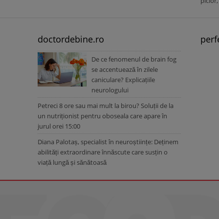
picior
doctordebine.ro
perf
De ce fenomenul de brain fog
se accentuează în zilele
caniculare? Explicațiile
neurologului
Petreci 8 ore sau mai mult la birou? Soluții de la
un nutriționist pentru oboseala care apare în
jurul orei 15:00
Diana Palotaș, specialist în neuroștiințe: Deținem
abilități extraordinare înnăscute care susțin o
viață lungă și sănătoasă