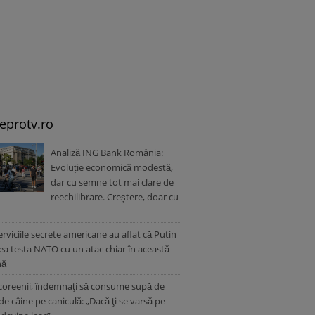
leprotv.ro
Analiză ING Bank România:
Evoluție economică modestă,
dar cu semne tot mai clare de
reechilibrare. Creștere, doar cu
erviciile secrete americane au aflat că Putin
ea testa NATO cu un atac chiar în această
nă
oreenii, îndemnaţi să consume supă de
de câine pe caniculă: „Dacă ţi se varsă pe