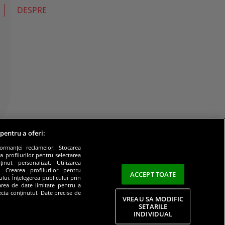
DESPRE
 pentru a oferi:
formanței reclamelor. Stocarea
a profilurilor pentru selectarea
inut personalizat. Utilizarea
e. Crearea profilurilor pentru
ACCEPT TOATE
lui. Înțelegerea publicului prin
zarea de date limitate pentru a
lecta conținutul. Date precise de
VREAU SA MODIFIC
SETARILE
INDIVIDUAL
litate