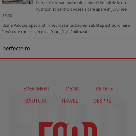
Petreci 8 ore sau mai mult la birou? Soluții de la un
nutriționist pentru oboseala care apare în jurul orei
15:00
Diana Palotaș, specialist în neuroștiințe: Deținem abilități extraordinare
înnăscute care susțin o viață lungă și sănătoasă
perfecte.ro
EVENIMENT
MENIU
REȚETE
BĂUTURI
TRAVEL
DESPRE