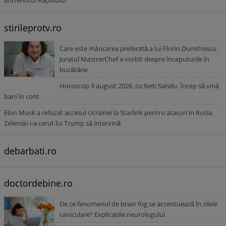
antrenorul Rapidului
stirileprotv.ro
Care este mâncarea preferată a lui Florin Dumitrescu.
Juratul MastrerChef a vorbit despre începuturile în
bucătărie
Horoscop 9 august 2026, cu Neti Sandu. Încep să vină
bani în cont
Elon Musk a refuzat accesul Ucrainei la Starlink pentru atacuri în Rusia.
Zelenski i-a cerut lui Trump să intervină
debarbati.ro
doctordebine.ro
De ce fenomenul de brain fog se accentuează în zilele
caniculare? Explicațiile neurologului