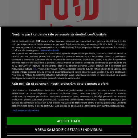
Nouă ne pasă ca datele tale personale să rămână confidențiale
Noi și partenerii noștri
201
stocăm și/sau accesăm informații pe dispozitivul dvs., precum identificatorii cookie
unici pentru prelucrarea datelor cu caracter personal. Puteți accepta sau gestiona alegerile dvs. făcând clic mai jos
sau în orice moment, pe pagina cu politica de confidențialitate. Aceste alegeri vor fi raportate partenerilor noștri și
nu vă vor afecta navigarea.
Mai multe detalii
Noi si partenerii nostri (retelele de socializare si agentiile de publicitate partenere, precum si furnizorii nostri de
servicii de date analitice) prelucram date pentru a permite website-ului sa functioneze, pentru a personaliza
continutul si anunturile publicitare afisate in functie de interesele si/sau profilul dvs., pentru a va oferi functionalitati
aferente retelelor de socializare si pentru a analiza traficul pe website. Beneficiati de drepturile prevazute de art.
15-22 din GDPR in legatura cu prelucrarea datelor cu caracter personal. Aceste drepturi pot fi exercitate prin
modalitatea indicata
aici
. Prin click pe “ACCEPT TOATE”, acceptati folosirea tuturor Tehnologiilor de tip Cookie, care
implica inclusiv acceptul dvs. cu privire la stocarea/accesarea informatiilor de catre Vendor-ii cu care colaboram.
Prin click pe “VREAU SA MODIFIC SETARILE INDIVIDUAL” puteti schimba preferintele in mod individual, mai putin
cele legate de cookie strict necesare pentru functionarea website-ului.
Atât noi, cât și partenerii noștri prelucrăm datele pentru a oferi:
Dezvoltarea și îmbunătățirea serviciilor. Măsurarea performanței reclamelor. Stocarea și/sau accesarea
informațiilor de pe un dispozitiv. Utilizarea profilurilor pentru selectarea conținutului personalizat. Crearea
© 2019 PRO TV S.R.L |
Politica de Cookie
|
Politica
profilurilor de conținut personalizat. Utilizarea profilurilor pentru selectarea publicității personalizate. Crearea
profilurilor pentru publicitate personalizată. Măsurarea performanței conținutului. Înțelegerea publicului prin
de confidentialitate
statistici sau combinații de date din surse diferite. Utilizarea de date limitate pentru a selecta publicitatea. Utilizarea
datelor limitate pentru a selecta conținutul. Date precise de geolocație și identificarea prin scanarea dispozitivului.
Listă parteneri (furnizori)
ACCEPT TOATE
VREAU SA MODIFIC SETARILE INDIVIDUAL