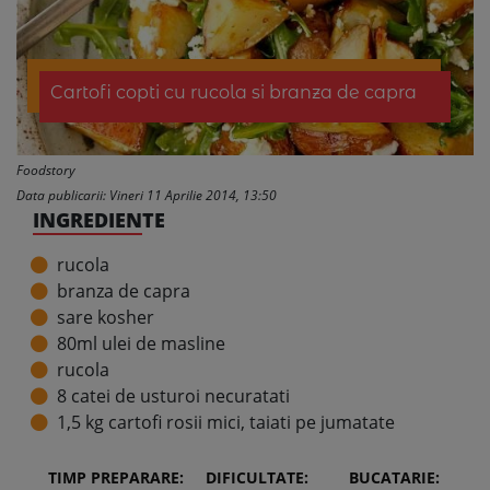
Cartofi copti cu rucola si branza de capra
Foodstory
Data publicarii: Vineri 11 Aprilie 2014, 13:50
INGREDIENTE
rucola
branza de capra
sare kosher
80ml ulei de masline
rucola
8 catei de usturoi necuratati
1,5 kg cartofi rosii mici, taiati pe jumatate
TIMP PREPARARE:
DIFICULTATE:
BUCATARIE: