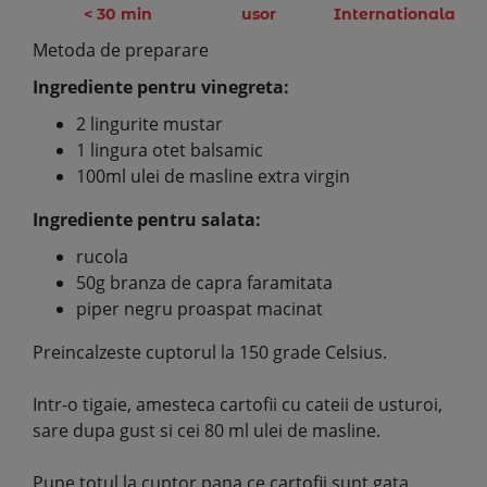
< 30 min
usor
Internationala
Metoda de preparare
Ingrediente pentru vinegreta:
2 lingurite mustar
1 lingura otet balsamic
100ml ulei de masline extra virgin
Ingrediente pentru salata:
rucola
50g branza de capra faramitata
piper negru proaspat macinat
Preincalzeste cuptorul la 150 grade Celsius.
Intr-o tigaie, amesteca cartofii cu cateii de usturoi,
sare dupa gust si cei 80 ml ulei de masline.
Pune totul la cuptor pana ce cartofii sunt gata.