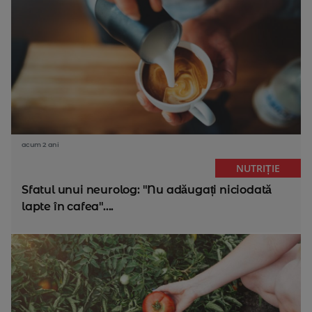
acum 2 ani
NUTRIȚIE
Sfatul unui neurolog: "Nu adăugați niciodată
lapte în cafea"....