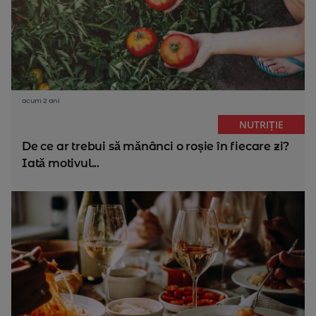
acum 2 ani
NUTRIȚIE
De ce ar trebui să mănânci o roșie în fiecare zi?
Iată motivul...