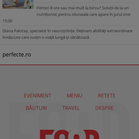
Petreci 8 ore sau mai mult la birou? Soluții de la un
nutriționist pentru oboseala care apare în jurul orei
15:00
Diana Palotaș, specialist în neuroștiințe: Deținem abilități extraordinare
înnăscute care susțin o viață lungă și sănătoasă
perfecte.ro
EVENIMENT
MENIU
REȚETE
BĂUTURI
TRAVEL
DESPRE