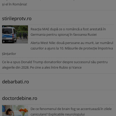
și el în România!
stirileprotv.ro
Reacția MAE după ce o româncă a fost arestată în
Germania pentru spionaj în favoarea Rusiei
Alerta West Nile: două persoane au murit, iar numărul
cazurilor a ajuns la 10. Măsurile de protecție împotriva
țânțarilor
Ce le-a spus Donald Trump donatorilor despre succesorul său pentru
alegerile din 2028. Pe cine a ales între Rubio și Vance
debarbati.ro
doctordebine.ro
De ce fenomenul de brain fog se accentuează în zilele
caniculare? Explicațiile neurologului