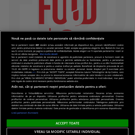
Nouă ne pasă ca datele tale personale să rămână confidențiale
Noi și partenerii noștri
201
stocăm și/sau accesăm informații pe dispozitivul dvs., precum identificatorii cookie
unici pentru prelucrarea datelor cu caracter personal. Puteți accepta sau gestiona alegerile dvs. făcând clic mai jos
sau în orice moment, pe pagina cu politica de confidențialitate. Aceste alegeri vor fi raportate partenerilor noștri și
nu vă vor afecta navigarea.
Mai multe detalii
Noi si partenerii nostri (retelele de socializare si agentiile de publicitate partenere, precum si furnizorii nostri de
servicii de date analitice) prelucram date pentru a permite website-ului sa functioneze, pentru a personaliza
continutul si anunturile publicitare afisate in functie de interesele si/sau profilul dvs., pentru a va oferi functionalitati
aferente retelelor de socializare si pentru a analiza traficul pe website. Beneficiati de drepturile prevazute de art.
15-22 din GDPR in legatura cu prelucrarea datelor cu caracter personal. Aceste drepturi pot fi exercitate prin
modalitatea indicata
aici
. Prin click pe “ACCEPT TOATE”, acceptati folosirea tuturor Tehnologiilor de tip Cookie, care
implica inclusiv acceptul dvs. cu privire la stocarea/accesarea informatiilor de catre Vendor-ii cu care colaboram.
Prin click pe “VREAU SA MODIFIC SETARILE INDIVIDUAL” puteti schimba preferintele in mod individual, mai putin
cele legate de cookie strict necesare pentru functionarea website-ului.
Atât noi, cât și partenerii noștri prelucrăm datele pentru a oferi:
Dezvoltarea și îmbunătățirea serviciilor. Măsurarea performanței reclamelor. Stocarea și/sau accesarea
informațiilor de pe un dispozitiv. Utilizarea profilurilor pentru selectarea conținutului personalizat. Crearea
© 2019 PRO TV S.R.L |
Politica de Cookie
|
Politica
profilurilor de conținut personalizat. Utilizarea profilurilor pentru selectarea publicității personalizate. Crearea
profilurilor pentru publicitate personalizată. Măsurarea performanței conținutului. Înțelegerea publicului prin
de confidentialitate
statistici sau combinații de date din surse diferite. Utilizarea de date limitate pentru a selecta publicitatea. Utilizarea
datelor limitate pentru a selecta conținutul. Date precise de geolocație și identificarea prin scanarea dispozitivului.
Listă parteneri (furnizori)
ACCEPT TOATE
VREAU SA MODIFIC SETARILE INDIVIDUAL