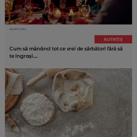
acum 2 ani
NUTRIȚIE
Cum să mănânci tot ce vrei de sărbători fără să
te îngrași....