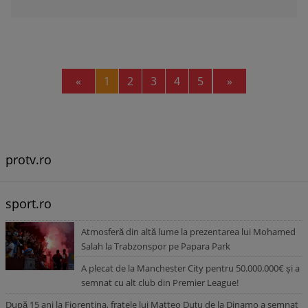
Previous
Next
«
1
2
3
4
5
»
protv.ro
sport.ro
Atmosferă din altă lume la prezentarea lui Mohamed
Salah la Trabzonspor pe Papara Park
A plecat de la Manchester City pentru 50.000.000€ și a
semnat cu alt club din Premier League!
După 15 ani la Fiorentina, fratele lui Matteo Duțu de la Dinamo a semnat