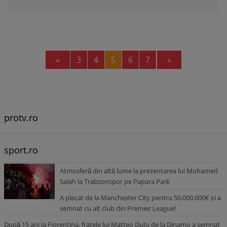
Previous
Next
«
3
4
5
6
7
»
protv.ro
sport.ro
Atmosferă din altă lume la prezentarea lui Mohamed
Salah la Trabzonspor pe Papara Park
A plecat de la Manchester City pentru 50.000.000€ și a
semnat cu alt club din Premier League!
După 15 ani la Fiorentina, fratele lui Matteo Duțu de la Dinamo a semnat