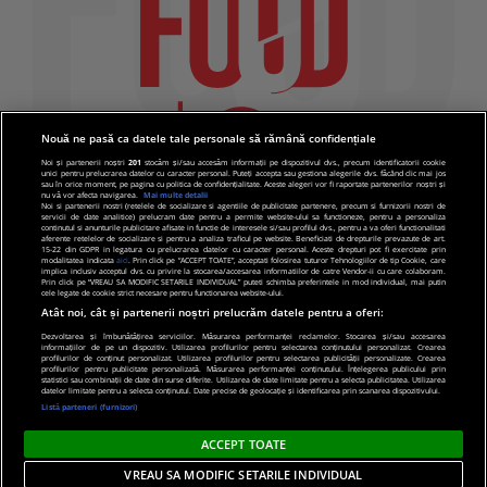
Nouă ne pasă ca datele tale personale să rămână confidențiale
Noi și partenerii noștri
201
stocăm și/sau accesăm informații pe dispozitivul dvs., precum identificatorii cookie
unici pentru prelucrarea datelor cu caracter personal. Puteți accepta sau gestiona alegerile dvs. făcând clic mai jos
sau în orice moment, pe pagina cu politica de confidențialitate. Aceste alegeri vor fi raportate partenerilor noștri și
nu vă vor afecta navigarea.
Mai multe detalii
Noi si partenerii nostri (retelele de socializare si agentiile de publicitate partenere, precum si furnizorii nostri de
servicii de date analitice) prelucram date pentru a permite website-ului sa functioneze, pentru a personaliza
continutul si anunturile publicitare afisate in functie de interesele si/sau profilul dvs., pentru a va oferi functionalitati
aferente retelelor de socializare si pentru a analiza traficul pe website. Beneficiati de drepturile prevazute de art.
15-22 din GDPR in legatura cu prelucrarea datelor cu caracter personal. Aceste drepturi pot fi exercitate prin
modalitatea indicata
aici
. Prin click pe “ACCEPT TOATE”, acceptati folosirea tuturor Tehnologiilor de tip Cookie, care
implica inclusiv acceptul dvs. cu privire la stocarea/accesarea informatiilor de catre Vendor-ii cu care colaboram.
Prin click pe “VREAU SA MODIFIC SETARILE INDIVIDUAL” puteti schimba preferintele in mod individual, mai putin
cele legate de cookie strict necesare pentru functionarea website-ului.
Atât noi, cât și partenerii noștri prelucrăm datele pentru a oferi:
Dezvoltarea și îmbunătățirea serviciilor. Măsurarea performanței reclamelor. Stocarea și/sau accesarea
informațiilor de pe un dispozitiv. Utilizarea profilurilor pentru selectarea conținutului personalizat. Crearea
© 2019 PRO TV S.R.L |
Politica de Cookie
|
Politica
profilurilor de conținut personalizat. Utilizarea profilurilor pentru selectarea publicității personalizate. Crearea
profilurilor pentru publicitate personalizată. Măsurarea performanței conținutului. Înțelegerea publicului prin
de confidentialitate
statistici sau combinații de date din surse diferite. Utilizarea de date limitate pentru a selecta publicitatea. Utilizarea
datelor limitate pentru a selecta conținutul. Date precise de geolocație și identificarea prin scanarea dispozitivului.
Listă parteneri (furnizori)
ACCEPT TOATE
VREAU SA MODIFIC SETARILE INDIVIDUAL