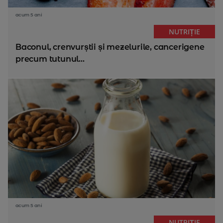
acum 5 ani
NUTRIȚIE
Baconul, crenvurștii și mezelurile, cancerigene
precum tutunul...
acum 5 ani
NUTRIȚIE