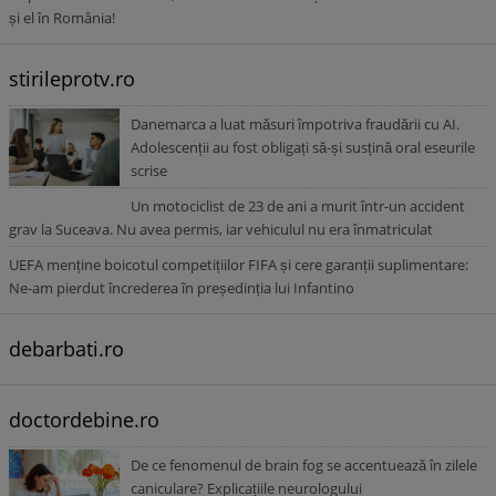
și el în România!
stirileprotv.ro
Danemarca a luat măsuri împotriva fraudării cu AI.
Adolescenții au fost obligați să-și susțină oral eseurile
scrise
Un motociclist de 23 de ani a murit într-un accident
grav la Suceava. Nu avea permis, iar vehiculul nu era înmatriculat
UEFA menține boicotul competițiilor FIFA și cere garanții suplimentare:
Ne-am pierdut încrederea în președinția lui Infantino
debarbati.ro
doctordebine.ro
De ce fenomenul de brain fog se accentuează în zilele
caniculare? Explicațiile neurologului