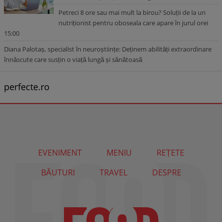
Petreci 8 ore sau mai mult la birou? Soluții de la un
nutriționist pentru oboseala care apare în jurul orei
15:00
Diana Palotaș, specialist în neuroștiințe: Deținem abilități extraordinare
înnăscute care susțin o viață lungă și sănătoasă
perfecte.ro
EVENIMENT
MENIU
REȚETE
BĂUTURI
TRAVEL
DESPRE