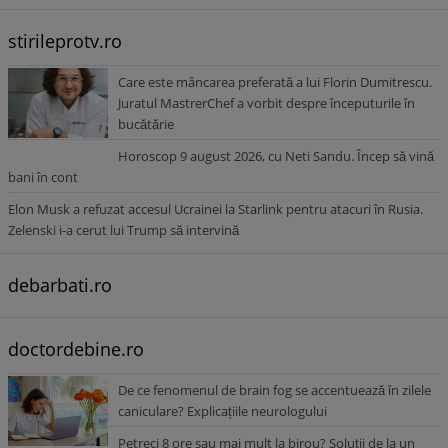
stirileprotv.ro
Care este mâncarea preferată a lui Florin Dumitrescu.
Juratul MastrerChef a vorbit despre începuturile în
bucătărie
Horoscop 9 august 2026, cu Neti Sandu. Încep să vină
bani în cont
Elon Musk a refuzat accesul Ucrainei la Starlink pentru atacuri în Rusia.
Zelenski i-a cerut lui Trump să intervină
debarbati.ro
doctordebine.ro
De ce fenomenul de brain fog se accentuează în zilele
caniculare? Explicațiile neurologului
Petreci 8 ore sau mai mult la birou? Soluții de la un