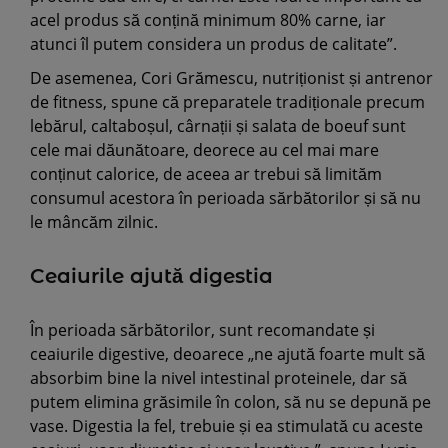
acel produs să conțină minimum 80% carne, iar
atunci îl putem considera un produs de calitate”.
De asemenea, Cori Grămescu, nutriționist și antrenor
de fitness, spune că preparatele tradiționale precum
lebărul, caltaboșul, cârnații și salata de boeuf sunt
cele mai dăunătoare, deorece au cel mai mare
conținut calorice, de aceea ar trebui să limităm
consumul acestora în perioada sărbătorilor și să nu
le mâncăm zilnic.
Ceaiurile ajută digestia
În perioada sărbătorilor, sunt recomandate și
ceaiurile digestive, deoarece „ne ajută foarte mult să
absorbim bine la nivel intestinal proteinele, dar să
putem elimina grăsimile în colon, să nu se depună pe
vase. Digestia la fel, trebuie și ea stimulată cu aceste