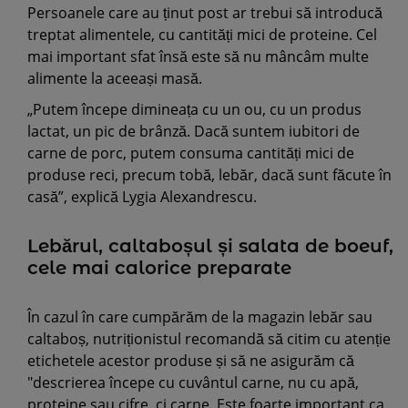
Persoanele care au ținut post ar trebui să introducă
treptat alimentele, cu cantități mici de proteine. Cel
mai important sfat însă este să nu mâncâm multe
alimente la aceeași masă.
„Putem începe dimineața cu un ou, cu un produs
lactat, un pic de brânză. Dacă suntem iubitori de
carne de porc, putem consuma cantități mici de
produse reci, precum tobă, lebăr, dacă sunt făcute în
casă”, explică Lygia Alexandrescu.
Lebărul, caltaboșul și salata de boeuf,
cele mai calorice preparate
În cazul în care cumpărăm de la magazin lebăr sau
caltaboș, nutriționistul recomandă să citim cu atenție
etichetele acestor produse și să ne asigurăm că
"descrierea începe cu cuvântul carne, nu cu apă,
proteine sau cifre, ci carne. Este foarte important ca