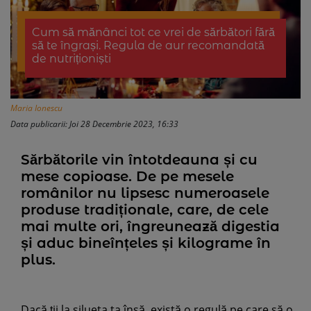
Cum să mănânci tot ce vrei de sărbători fără
să te îngrași. Regula de aur recomandată
de nutriționiști
Maria Ionescu
Data publicarii: Joi 28 Decembrie 2023, 16:33
Sărbătorile vin întotdeauna și cu
mese copioase. De pe mesele
românilor nu lipsesc numeroasele
produse tradiționale, care, de cele
mai multe ori, îngreunează digestia
și aduc bineînțeles și kilograme în
plus.
Dacă ții la silueta ta însă, există o regulă pe care să o