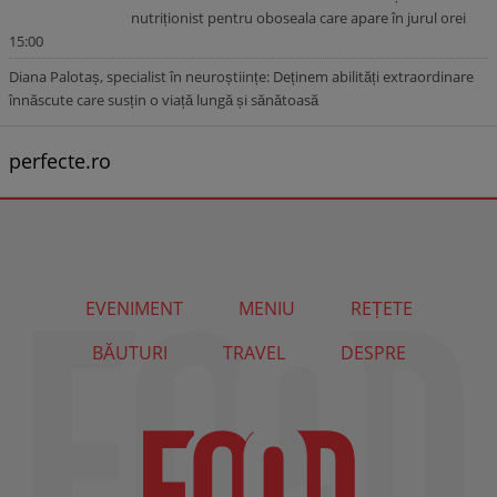
nutriționist pentru oboseala care apare în jurul orei
15:00
Diana Palotaș, specialist în neuroștiințe: Deținem abilități extraordinare
înnăscute care susțin o viață lungă și sănătoasă
perfecte.ro
EVENIMENT
MENIU
REȚETE
BĂUTURI
TRAVEL
DESPRE