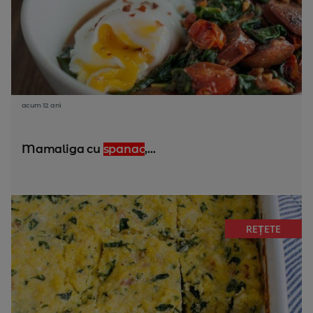
acum 12 ani
Mamaliga cu
spanac
,...
REȚETE