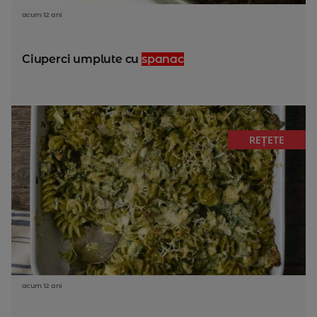
acum 12 ani
Ciuperci umplute cu
spanac
REȚETE
acum 12 ani