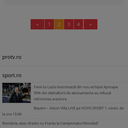
Previous
Next
«
1
2
3
4
»
protv.ro
sport.ro
Fanii lui Lazio boicotează din nou echipa! Aproape
95% din deținătorii de abonamente au refuzat
reînnoirea acestora
Bayern – Aston Villa LIVE pe VOYO SPORT 1, vineri, de
la ora 15:00
România, eșec drastic cu Franța la Campionatul Mondial!