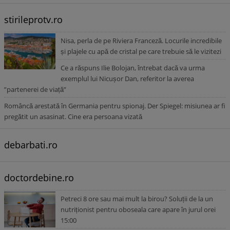
stirileprotv.ro
Nisa, perla de pe Riviera Franceză. Locurile incredibile
și plajele cu apă de cristal pe care trebuie să le vizitezi
Ce a răspuns Ilie Bolojan, întrebat dacă va urma
exemplul lui Nicușor Dan, referitor la averea
”partenerei de viață”
Româncă arestată în Germania pentru spionaj. Der Spiegel: misiunea ar fi
pregătit un asasinat. Cine era persoana vizată
debarbati.ro
doctordebine.ro
Petreci 8 ore sau mai mult la birou? Soluții de la un
nutriționist pentru oboseala care apare în jurul orei
15:00