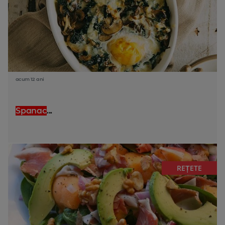
acum 12 ani
Spanac
...
REȚETE