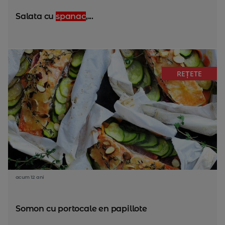
Salata cu
spanac
,...
REȚETE
acum 12 ani
Somon cu portocale en papillote