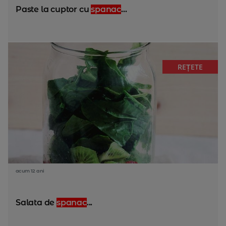
Paste la cuptor cu
spanac
...
REȚETE
acum 12 ani
Salata de
spanac
...