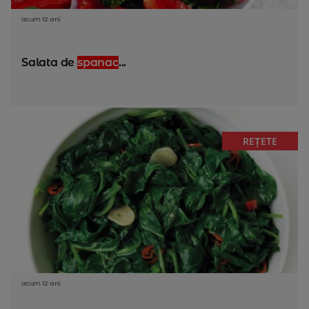
acum 12 ani
Salata de
spanac
...
REȚETE
acum 12 ani