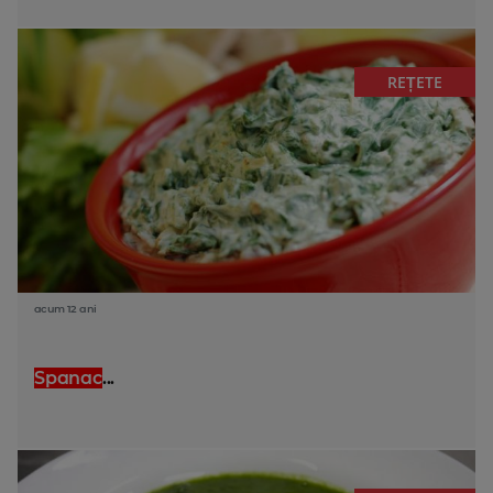
REȚETE
acum 12 ani
Spanac
...