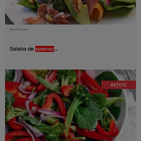
acum 12 ani
Salata de
spanac
...
REȚETE