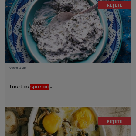
REȚETE
acum 12 ani
Iaurt cu
spanac
...
REȚETE