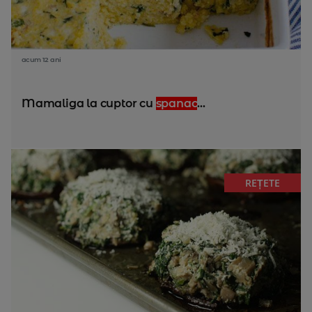
acum 12 ani
Mamaliga la cuptor cu
spanac
...
REȚETE