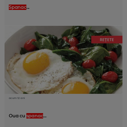
Spanac
...
REȚETE
acum 12 ani
Oua cu
spanac
...