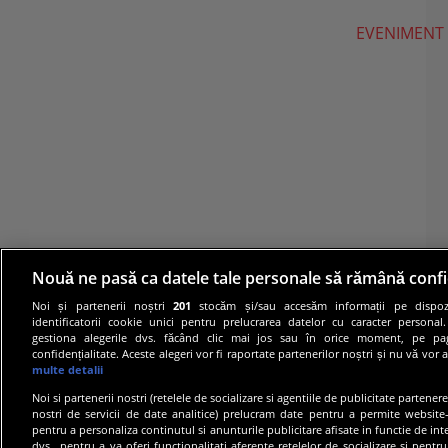
EVENIMENT
Nouă ne pasă ca datele tale personale să rămână confi
Noi și partenerii noștri
201
stocăm și/sau accesăm informații pe dispozi
identificatorii cookie unici pentru prelucrarea datelor cu caracter personal
gestiona alegerile dvs. făcând clic mai jos sau în orice moment, pe pa
confidențialitate. Aceste alegeri vor fi raportate partenerilor noștri și nu vă vor 
multe detalii
Noi si partenerii nostri (retelele de socializare si agentiile de publicitate partener
nostri de servicii de date analitice) prelucram date pentru a permite website-
pentru a personaliza continutul si anunturile publicitare afisate in functie de inte
dvs., pentru a va oferi functionalitati aferente retelelor de socializare si pentru