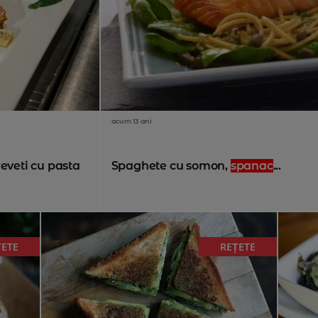
acum 13 ani
eveti cu pasta
Spaghete cu somon,
spanac
...
ȚETE
REȚETE