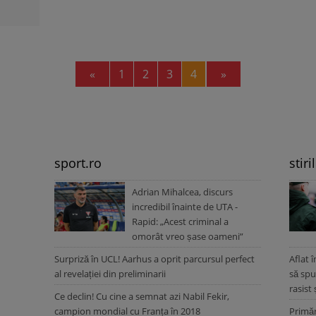
Previous
Next
«
1
2
3
4
»
sport.ro
stiri
Adrian Mihalcea, discurs
incredibil înainte de UTA -
Rapid: „Acest criminal a
omorât vreo șase oameni”
Surpriză în UCL! Aarhus a oprit parcursul perfect
Aflat 
al revelației din preliminarii
să spu
rasist
Ce declin! Cu cine a semnat azi Nabil Fekir,
campion mondial cu Franța în 2018
Primăr