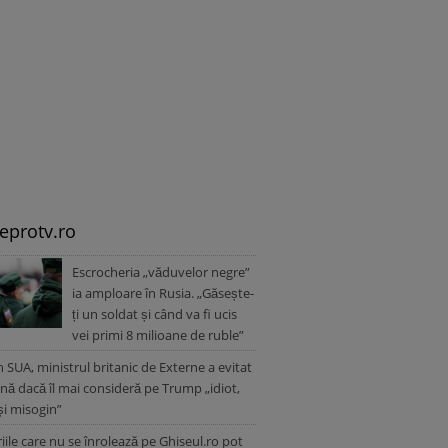
leprotv.ro
Escrocheria „văduvelor negre”
ia amploare în Rusia. „Găsește-
ți un soldat și când va fi ucis
vei primi 8 milioane de ruble”
în SUA, ministrul britanic de Externe a evitat
nă dacă îl mai consideră pe Trump „idiot,
 și misogin”
iile care nu se înrolează pe Ghiseul.ro pot