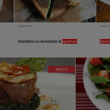
acum 13 ani
acum 13 
Sandvis cu avocado si
spanac
Span
REȚETE