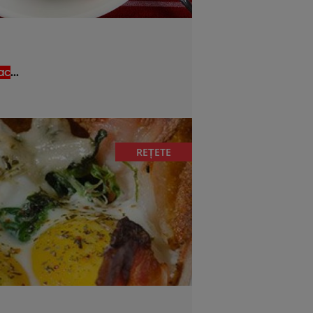
ac
...
REȚETE