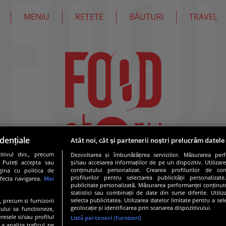
MENIU
REȚETE
BĂUTURI
TRAVEL
dențiale
Atât noi, cât și partenerii noștri prelucrăm datele
tivul dvs., precum
Dezvoltarea și îmbunătățirea serviciilor. Măsurarea per
. Puteți accepta sau
și/sau accesarea informațiilor de pe un dispozitiv. Utilizare
conținutului personalizat. Crearea profilurilor de conț
gina cu politica de
profilurilor pentru selectarea publicității personalizat
afecta navigarea.
Mai
publicitate personalizată. Măsurarea performanței conținutu
statistici sau combinații de date din surse diferite. Utili
selecta publicitatea. Utilizarea datelor limitate pentru a se
e, precum si furnizorii
geolocație și identificarea prin scanarea dispozitivului.
ului sa functioneze,
resele si/sau profilul
Listă parteneri (furnizori)
 a analiza traficul pe