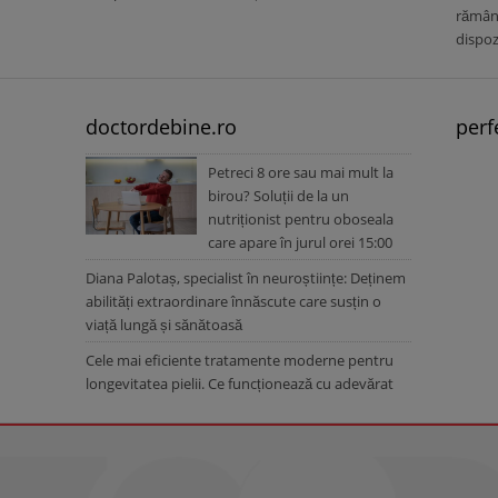
rămâne
dispoz
doctordebine.ro
perf
Petreci 8 ore sau mai mult la
birou? Soluții de la un
nutriționist pentru oboseala
care apare în jurul orei 15:00
Diana Palotaș, specialist în neuroștiințe: Deținem
abilități extraordinare înnăscute care susțin o
viață lungă și sănătoasă
Cele mai eficiente tratamente moderne pentru
longevitatea pielii. Ce funcționează cu adevărat