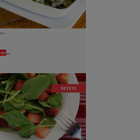
ani
ac
...
REȚETE