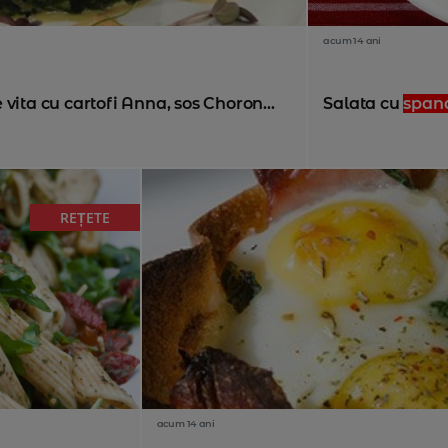
acum 14 ani
vita cu cartofi Anna, sos Choron...
Salata cu
span
REȚETE
acum 14 ani