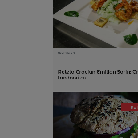
acum 13 ani
Reteta Craciun Emilian Sorin: Cr
tandoori cu...
RE