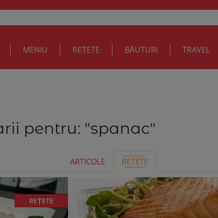
MENIU
REȚETE
BĂUTURI
TRAVEL
rii pentru:
"spanac"
ARTICOLE
RETETE
REȚETE