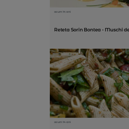
acum 14 ani
Reteta Sorin Bontea - Muschi de 
acum 14 ani