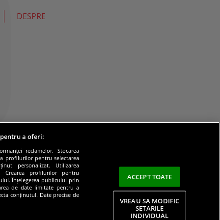
DESPRE
 pentru a oferi:
formanței reclamelor. Stocarea
a profilurilor pentru selectarea
inut personalizat. Utilizarea
e. Crearea profilurilor pentru
ACCEPT TOATE
lui. Înțelegerea publicului prin
zarea de date limitate pentru a
lecta conținutul. Date precise de
VREAU SA MODIFIC
SETARILE
INDIVIDUAL