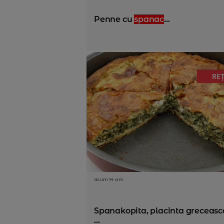
Penne cu
spanac
...
RE
acum 14 ani
Spanakopita, placinta greceasc
...