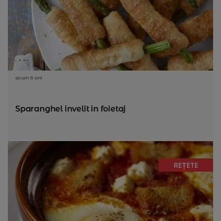
acum 11 ani
Sparanghel invelit in foietaj
REȚETE