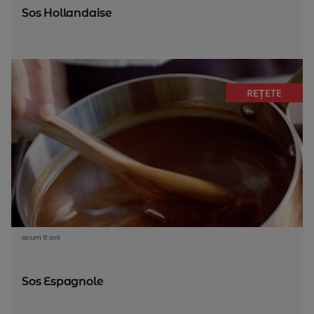
Sos Hollandaise
REȚETE
acum 11 ani
Sos Espagnole