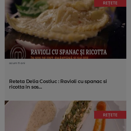
REȚETE
acum 11 ani
Reteta Delia Costiuc : Ravioli cu spanac si
ricotta in sos...
REȚETE