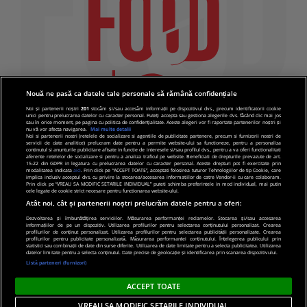
Nouă ne pasă ca datele tale personale să rămână confidențiale
Noi și partenerii noștri
201
stocăm și/sau accesăm informații pe dispozitivul dvs., precum identificatorii cookie
unici pentru prelucrarea datelor cu caracter personal. Puteți accepta sau gestiona alegerile dvs. făcând clic mai jos
sau în orice moment, pe pagina cu politica de confidențialitate. Aceste alegeri vor fi raportate partenerilor noștri și
nu vă vor afecta navigarea.
Mai multe detalii
Noi si partenerii nostri (retelele de socializare si agentiile de publicitate partenere, precum si furnizorii nostri de
servicii de date analitice) prelucram date pentru a permite website-ului sa functioneze, pentru a personaliza
continutul si anunturile publicitare afisate in functie de interesele si/sau profilul dvs., pentru a va oferi functionalitati
aferente retelelor de socializare si pentru a analiza traficul pe website. Beneficiati de drepturile prevazute de art.
15-22 din GDPR in legatura cu prelucrarea datelor cu caracter personal. Aceste drepturi pot fi exercitate prin
modalitatea indicata
aici
. Prin click pe “ACCEPT TOATE”, acceptati folosirea tuturor Tehnologiilor de tip Cookie, care
implica inclusiv acceptul dvs. cu privire la stocarea/accesarea informatiilor de catre Vendor-ii cu care colaboram.
Prin click pe “VREAU SA MODIFIC SETARILE INDIVIDUAL” puteti schimba preferintele in mod individual, mai putin
cele legate de cookie strict necesare pentru functionarea website-ului.
Atât noi, cât și partenerii noștri prelucrăm datele pentru a oferi:
Dezvoltarea și îmbunătățirea serviciilor. Măsurarea performanței reclamelor. Stocarea și/sau accesarea
informațiilor de pe un dispozitiv. Utilizarea profilurilor pentru selectarea conținutului personalizat. Crearea
© 2019 PRO TV S.R.L |
Politica de Cookie
|
Politica
profilurilor de conținut personalizat. Utilizarea profilurilor pentru selectarea publicității personalizate. Crearea
profilurilor pentru publicitate personalizată. Măsurarea performanței conținutului. Înțelegerea publicului prin
de confidentialitate
statistici sau combinații de date din surse diferite. Utilizarea de date limitate pentru a selecta publicitatea. Utilizarea
datelor limitate pentru a selecta conținutul. Date precise de geolocație și identificarea prin scanarea dispozitivului.
Listă parteneri (furnizori)
ACCEPT TOATE
VREAU SA MODIFIC SETARILE INDIVIDUAL