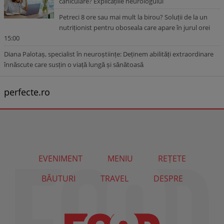
caniculare? Explicațiile neurologului
Petreci 8 ore sau mai mult la birou? Soluții de la un
nutriționist pentru oboseala care apare în jurul orei
15:00
Diana Palotaș, specialist în neuroștiințe: Deținem abilități extraordinare
înnăscute care susțin o viață lungă și sănătoasă
perfecte.ro
EVENIMENT
MENIU
REȚETE
BĂUTURI
TRAVEL
DESPRE