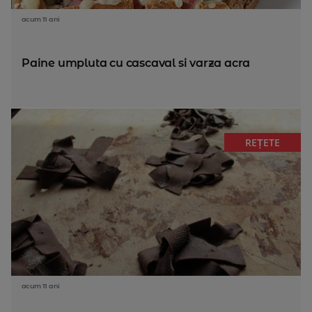
acum 11 ani
Paine umpluta cu cascaval si varza acra
REȚETE
acum 11 ani