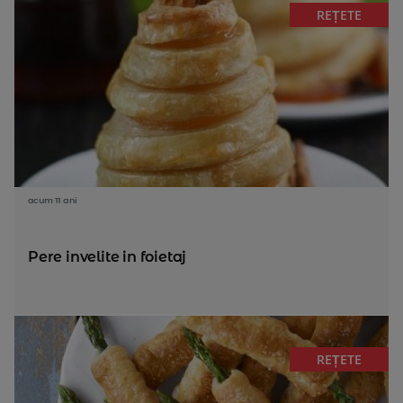
REȚETE
acum 11 ani
Pere invelite in foietaj
REȚETE