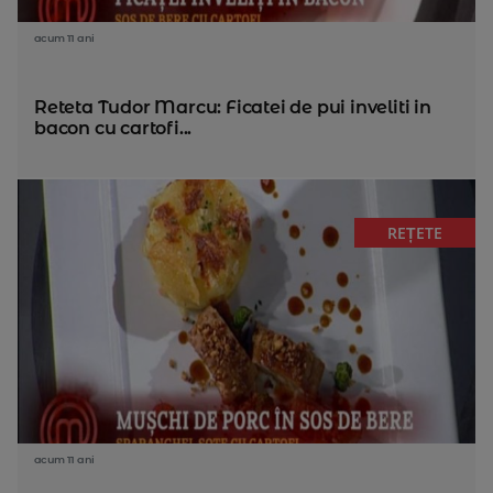
acum 11 ani
Reteta Tudor Marcu: Ficatei de pui inveliti in
bacon cu cartofi...
REȚETE
acum 11 ani