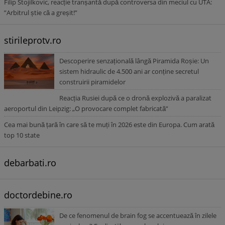
Filip Stojilkovic, reacție tranșantă după controversa din meciul cu UTA:
”Arbitrul știe că a greșit!”
stirileprotv.ro
Descoperire senzațională lângă Piramida Roșie: Un
sistem hidraulic de 4.500 ani ar conține secretul
construirii piramidelor
Reacția Rusiei după ce o dronă explozivă a paralizat
aeroportul din Leipzig: „O provocare complet fabricată”
Cea mai bună țară în care să te muți în 2026 este din Europa. Cum arată
top 10 state
debarbati.ro
doctordebine.ro
De ce fenomenul de brain fog se accentuează în zilele