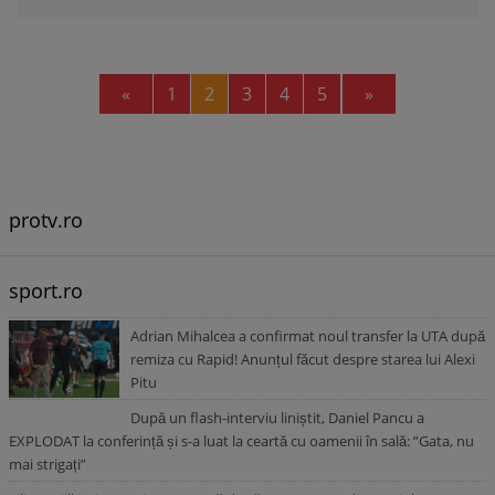
Previous
Next
«
1
2
3
4
5
»
protv.ro
sport.ro
Adrian Mihalcea a confirmat noul transfer la UTA după
remiza cu Rapid! Anunțul făcut despre starea lui Alexi
Pitu
După un flash-interviu liniștit, Daniel Pancu a
EXPLODAT la conferință și s-a luat la ceartă cu oamenii în sală: ”Gata, nu
mai strigați”