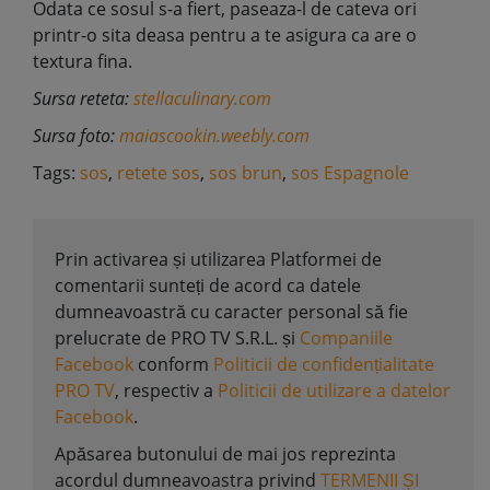
Odata ce sosul s-a fiert, paseaza-l de cateva ori
printr-o sita deasa pentru a te asigura ca are o
textura fina.
Sursa reteta:
stellaculinary.com
Sursa foto:
maiascookin.weebly.com
Tags:
sos
,
retete sos
,
sos brun
,
sos Espagnole
Prin activarea și utilizarea Platformei de
comentarii sunteți de acord ca datele
dumneavoastră cu caracter personal să fie
prelucrate de PRO TV S.R.L. și
Companiile
Facebook
conform
Politicii de confidențialitate
PRO TV
, respectiv a
Politicii de utilizare a datelor
Facebook
.
Apăsarea butonului de mai jos reprezinta
acordul dumneavoastra privind
TERMENII ȘI