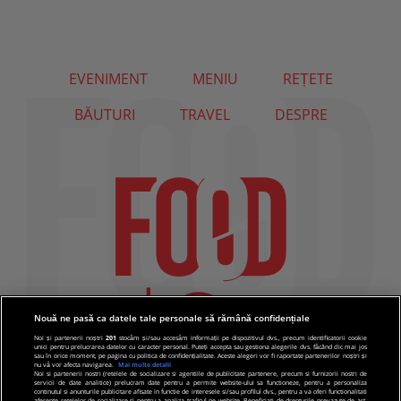
EVENIMENT
MENIU
REȚETE
BĂUTURI
TRAVEL
DESPRE
Nouă ne pasă ca datele tale personale să rămână confidențiale
Noi și partenerii noștri
201
stocăm și/sau accesăm informații pe dispozitivul dvs., precum identificatorii cookie
unici pentru prelucrarea datelor cu caracter personal. Puteți accepta sau gestiona alegerile dvs. făcând clic mai jos
sau în orice moment, pe pagina cu politica de confidențialitate. Aceste alegeri vor fi raportate partenerilor noștri și
nu vă vor afecta navigarea.
Mai multe detalii
Noi si partenerii nostri (retelele de socializare si agentiile de publicitate partenere, precum si furnizorii nostri de
servicii de date analitice) prelucram date pentru a permite website-ului sa functioneze, pentru a personaliza
continutul si anunturile publicitare afisate in functie de interesele si/sau profilul dvs., pentru a va oferi functionalitati
aferente retelelor de socializare si pentru a analiza traficul pe website. Beneficiati de drepturile prevazute de art.