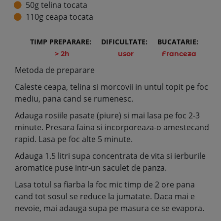
50g telina tocata
110g ceapa tocata
TIMP PREPARARE:
DIFICULTATE:
BUCATARIE:
> 2h
usor
Franceza
Metoda de preparare
Caleste ceapa, telina si morcovii in untul topit pe foc
mediu, pana cand se rumenesc.
Adauga rosiile pasate (piure) si mai lasa pe foc 2-3
minute. Presara faina si incorporeaza-o amestecand
rapid. Lasa pe foc alte 5 minute.
Adauga 1.5 litri supa concentrata de vita si ierburile
aromatice puse intr-un saculet de panza.
Lasa totul sa fiarba la foc mic timp de 2 ore pana
cand tot sosul se reduce la jumatate. Daca mai e
nevoie, mai adauga supa pe masura ce se evapora.