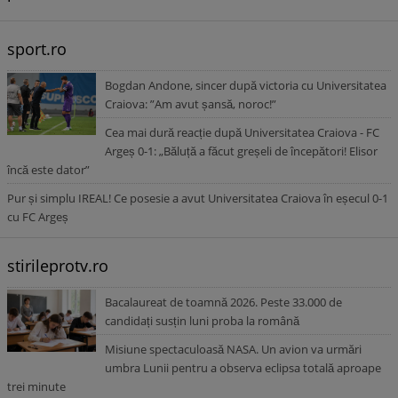
sport.ro
Bogdan Andone, sincer după victoria cu Universitatea
Craiova: ”Am avut șansă, noroc!”
Cea mai dură reacție după Universitatea Craiova - FC
Argeș 0-1: „Băluță a făcut greșeli de începători! Elisor
încă este dator”
Pur și simplu IREAL! Ce posesie a avut Universitatea Craiova în eșecul 0-1
cu FC Argeș
stirileprotv.ro
Bacalaureat de toamnă 2026. Peste 33.000 de
candidați susțin luni proba la română
Misiune spectaculoasă NASA. Un avion va urmări
umbra Lunii pentru a observa eclipsa totală aproape
trei minute