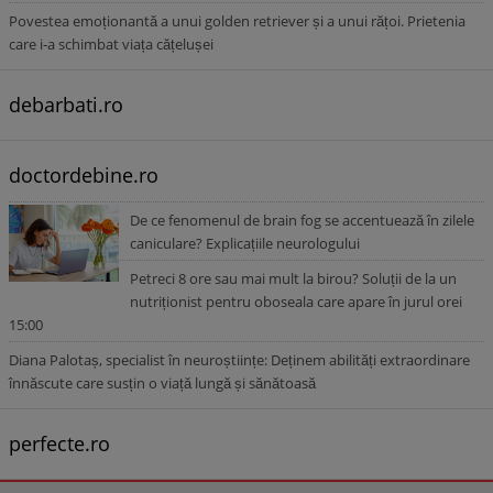
Povestea emoționantă a unui golden retriever și a unui rățoi. Prietenia
care i-a schimbat viața cățelușei
debarbati.ro
doctordebine.ro
De ce fenomenul de brain fog se accentuează în zilele
caniculare? Explicațiile neurologului
Petreci 8 ore sau mai mult la birou? Soluții de la un
nutriționist pentru oboseala care apare în jurul orei
15:00
Diana Palotaș, specialist în neuroștiințe: Deținem abilități extraordinare
înnăscute care susțin o viață lungă și sănătoasă
perfecte.ro