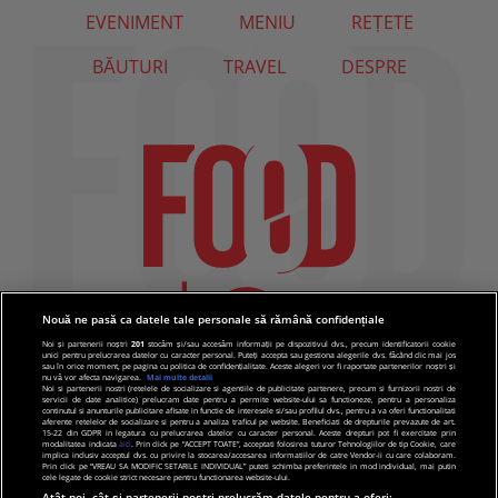
EVENIMENT
MENIU
REȚETE
BĂUTURI
TRAVEL
DESPRE
Nouă ne pasă ca datele tale personale să rămână confidențiale
Noi și partenerii noștri
201
stocăm și/sau accesăm informații pe dispozitivul dvs., precum identificatorii cookie
unici pentru prelucrarea datelor cu caracter personal. Puteți accepta sau gestiona alegerile dvs. făcând clic mai jos
sau în orice moment, pe pagina cu politica de confidențialitate. Aceste alegeri vor fi raportate partenerilor noștri și
nu vă vor afecta navigarea.
Mai multe detalii
Noi si partenerii nostri (retelele de socializare si agentiile de publicitate partenere, precum si furnizorii nostri de
servicii de date analitice) prelucram date pentru a permite website-ului sa functioneze, pentru a personaliza
continutul si anunturile publicitare afisate in functie de interesele si/sau profilul dvs., pentru a va oferi functionalitati
aferente retelelor de socializare si pentru a analiza traficul pe website. Beneficiati de drepturile prevazute de art.
15-22 din GDPR in legatura cu prelucrarea datelor cu caracter personal. Aceste drepturi pot fi exercitate prin
modalitatea indicata
aici
. Prin click pe “ACCEPT TOATE”, acceptati folosirea tuturor Tehnologiilor de tip Cookie, care
implica inclusiv acceptul dvs. cu privire la stocarea/accesarea informatiilor de catre Vendor-ii cu care colaboram.
Prin click pe “VREAU SA MODIFIC SETARILE INDIVIDUAL” puteti schimba preferintele in mod individual, mai putin
cele legate de cookie strict necesare pentru functionarea website-ului.
Atât noi, cât și partenerii noștri prelucrăm datele pentru a oferi: