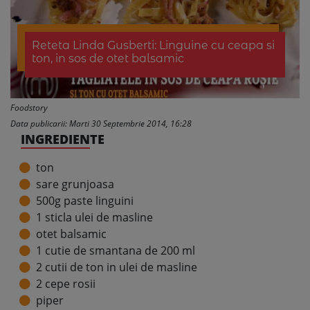
Reteta Linda Gusberti: Linguine cu ceapa si
ton, in sos de otet balsamic
Foodstory
Data publicarii: Marti 30 Septembrie 2014, 16:28
INGREDIENTE
ton
sare grunjoasa
500g paste linguini
1 sticla ulei de masline
otet balsamic
1 cutie de smantana de 200 ml
2 cutii de ton in ulei de masline
2 cepe rosii
piper