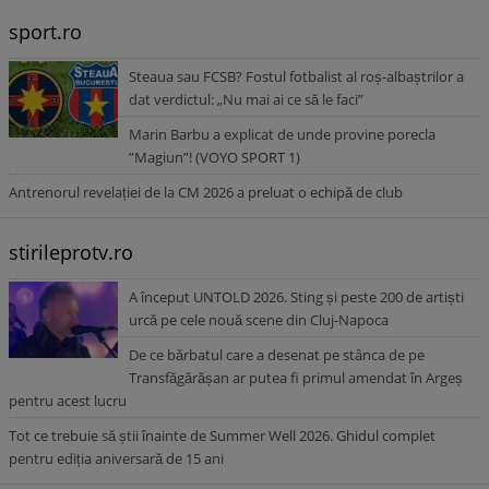
sport.ro
Steaua sau FCSB? Fostul fotbalist al roș-albaștrilor a
dat verdictul: „Nu mai ai ce să le faci”
Marin Barbu a explicat de unde provine porecla
”Magiun”! (VOYO SPORT 1)
Antrenorul revelației de la CM 2026 a preluat o echipă de club
stirileprotv.ro
A început UNTOLD 2026. Sting și peste 200 de artiști
urcă pe cele nouă scene din Cluj-Napoca
De ce bărbatul care a desenat pe stânca de pe
Transfăgărășan ar putea fi primul amendat în Argeș
pentru acest lucru
Tot ce trebuie să știi înainte de Summer Well 2026. Ghidul complet
pentru ediția aniversară de 15 ani