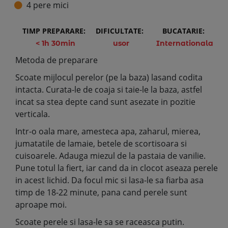
4 pere mici
TIMP PREPARARE:
DIFICULTATE:
BUCATARIE:
< 1h 30min
usor
Internationala
Metoda de preparare
Scoate mijlocul perelor (pe la baza) lasand codita
intacta. Curata-le de coaja si taie-le la baza, astfel
incat sa stea depte cand sunt asezate in pozitie
verticala.
Intr-o oala mare, amesteca apa, zaharul, mierea,
jumatatile de lamaie, betele de scortisoara si
cuisoarele. Adauga miezul de la pastaia de vanilie.
Pune totul la fiert, iar cand da in clocot aseaza perele
in acest lichid. Da focul mic si lasa-le sa fiarba asa
timp de 18-22 minute, pana cand perele sunt
aproape moi.
Scoate perele si lasa-le sa se raceasca putin.