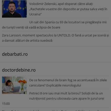
Volodimir Zelenski, apel disperat către aliați:
„Rachetele voastre din depozite ar putea salva vieți în
Ucraina”
Un sat din Spania cu 93 de locuitori se pregătește mii
de turiști veniți să vadă eclipsa de Soare
Zara Larsson, moment spectaculos la UNTOLD. O fană a urcat pe scenă și
a dansat alături de artista suedeză
debarbati.ro
doctordebine.ro
De ce fenomenul de brain fog se accentuează în zilele
caniculare? Explicațiile neurologului
Petreci 8 ore sau mai mult la birou? Soluții de la un
nutriționist pentru oboseala care apare în jurul orei
15:00