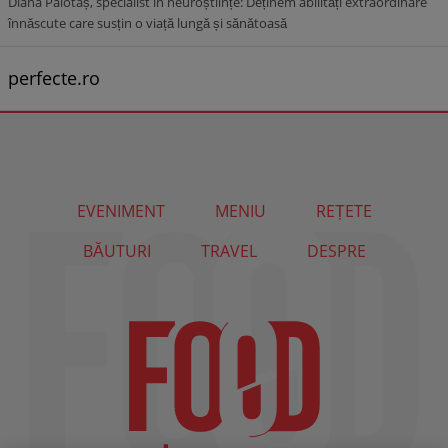
Diana Palotaș, specialist în neuroștiințe: Deținem abilități extraordinare
înnăscute care susțin o viață lungă și sănătoasă
perfecte.ro
EVENIMENT
MENIU
REȚETE
BĂUTURI
TRAVEL
DESPRE