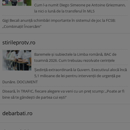
Cum l-a numit Diego Simeone pe Antoine Griezmann,
la nici o lună de la transferul în MLS
Gigi Becali anunță schimbări importante în sistemul de joc la FCSB:
„Combinații! Încercăm”
stirileprotv.ro
Baremele și subiectele la Limba română, BAC de
toamnă 2026. Cum trebuiau rezolvate cerințele
Ședință extraordinară la Guvern. Executivul alocă încă
5,1 milioane de lei pentru intervenții de urgență pe
Dunăre. DOCUMENT
Diseară, în TRAFIC, fiecare alegere va veni cu un preț scump: „Poate ar fi
bine să te gândești de partea cui ești”
debarbati.ro