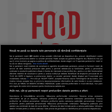
Nouă ne pasă ca datele tale personale să rămână confidențiale
Noi și partenerii noștri
201
stocăm și/sau accesăm informații pe dispozitivul dvs., precum identificatorii cookie
unici pentru prelucrarea datelor cu caracter personal. Puteți accepta sau gestiona alegerile dvs. făcând clic mai jos
sau în orice moment, pe pagina cu politica de confidențialitate. Aceste alegeri vor fi raportate partenerilor noștri și
nu vă vor afecta navigarea.
Mai multe detalii
Noi si partenerii nostri (retelele de socializare si agentiile de publicitate partenere, precum si furnizorii nostri de
servicii de date analitice) prelucram date pentru a permite website-ului sa functioneze, pentru a personaliza
continutul si anunturile publicitare afisate in functie de interesele si/sau profilul dvs., pentru a va oferi functionalitati
aferente retelelor de socializare si pentru a analiza traficul pe website. Beneficiati de drepturile prevazute de art.
15-22 din GDPR in legatura cu prelucrarea datelor cu caracter personal. Aceste drepturi pot fi exercitate prin
modalitatea indicata
aici
. Prin click pe “ACCEPT TOATE”, acceptati folosirea tuturor Tehnologiilor de tip Cookie, care
implica inclusiv acceptul dvs. cu privire la stocarea/accesarea informatiilor de catre Vendor-ii cu care colaboram.
Prin click pe “VREAU SA MODIFIC SETARILE INDIVIDUAL” puteti schimba preferintele in mod individual, mai putin
cele legate de cookie strict necesare pentru functionarea website-ului.
Atât noi, cât și partenerii noștri prelucrăm datele pentru a oferi:
Dezvoltarea și îmbunătățirea serviciilor. Măsurarea performanței reclamelor. Stocarea și/sau accesarea
informațiilor de pe un dispozitiv. Utilizarea profilurilor pentru selectarea conținutului personalizat. Crearea
© 2019 PRO TV S.R.L |
Politica de Cookie
|
Politica
profilurilor de conținut personalizat. Utilizarea profilurilor pentru selectarea publicității personalizate. Crearea
profilurilor pentru publicitate personalizată. Măsurarea performanței conținutului. Înțelegerea publicului prin
de confidentialitate
statistici sau combinații de date din surse diferite. Utilizarea de date limitate pentru a selecta publicitatea. Utilizarea
datelor limitate pentru a selecta conținutul. Date precise de geolocație și identificarea prin scanarea dispozitivului.