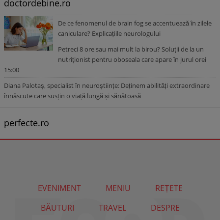
doctordebine.ro
De ce fenomenul de brain fog se accentuează în zilele
caniculare? Explicațiile neurologului
Petreci 8 ore sau mai mult la birou? Soluții de la un
nutriționist pentru oboseala care apare în jurul orei
15:00
Diana Palotaș, specialist în neuroștiințe: Deținem abilități extraordinare
înnăscute care susțin o viață lungă și sănătoasă
perfecte.ro
EVENIMENT
MENIU
REȚETE
BĂUTURI
TRAVEL
DESPRE