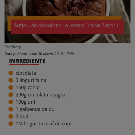
Sufleu de ciocolata - o reteta Jesica Zamfir
Foodstory
Data publicarii: Luni 30 Martie 2015, 17:29
INGREDIENTE
ciocolata
3 linguri faina
150g zahar
200g ciocolata neagra
100g unt
1 galbenus de ou
3 oua
1/4 lingurita praf de copt