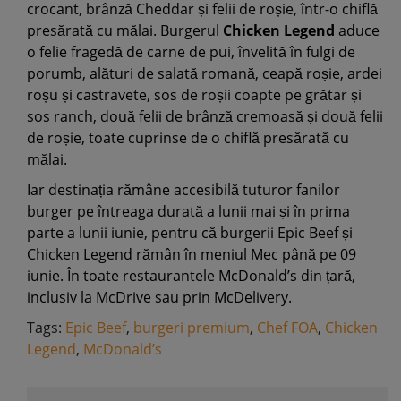
crocant, brânză Cheddar și felii de roșie, într-o chiflă
presărată cu mălai. Burgerul
Chicken Legend
aduce
o felie fragedă de carne de pui, învelită în fulgi de
porumb, alături de salată romană, ceapă roșie, ardei
roșu și castravete, sos de roșii coapte pe grătar și
sos ranch, două felii de brânză cremoasă și două felii
de roșie, toate cuprinse de o chiflă presărată cu
mălai.
Iar destinația rămâne accesibilă tuturor fanilor
burger pe întreaga durată a lunii mai și în prima
parte a lunii iunie, pentru că burgerii Epic Beef și
Chicken Legend rămân în meniul Mec până pe 09
iunie. În toate restaurantele McDonald’s din țară,
inclusiv la McDrive sau prin McDelivery.
Tags:
Epic Beef
,
burgeri premium
,
Chef FOA
,
Chicken
Legend
,
McDonald’s