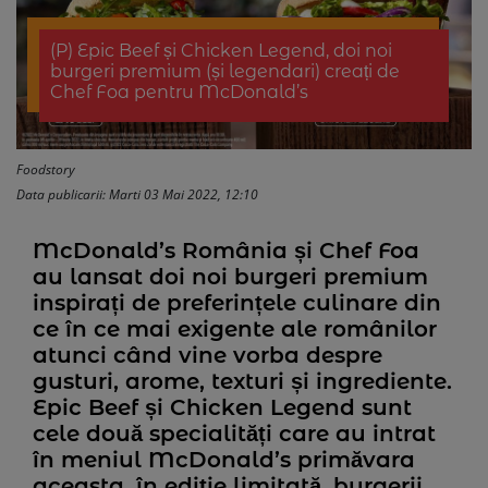
(P) Epic Beef și Chicken Legend, doi noi
burgeri premium (și legendari) creați de
Chef Foa pentru McDonald’s
Foodstory
Data publicarii: Marti 03 Mai 2022, 12:10
McDonald’s România și Chef Foa
au lansat doi noi burgeri premium
inspirați de preferințele culinare din
ce în ce mai exigente ale românilor
atunci când vine vorba despre
gusturi, arome, texturi și ingrediente.
Epic Beef și Chicken Legend sunt
cele două specialități care au intrat
în meniul McDonald’s primăvara
aceasta, în ediție limitată, burgerii