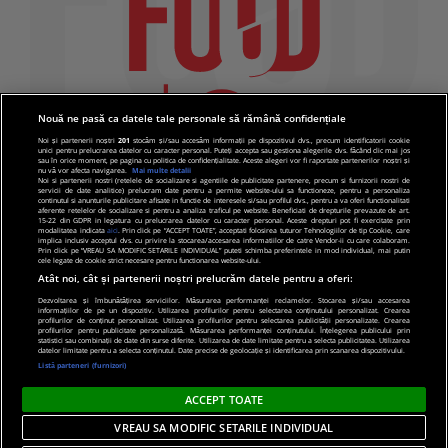
Nouă ne pasă ca datele tale personale să rămână confidențiale
Noi și partenerii noștri
201
stocăm și/sau accesăm informații pe dispozitivul dvs., precum identificatorii cookie
unici pentru prelucrarea datelor cu caracter personal. Puteți accepta sau gestiona alegerile dvs. făcând clic mai jos
sau în orice moment, pe pagina cu politica de confidențialitate. Aceste alegeri vor fi raportate partenerilor noștri și
nu vă vor afecta navigarea.
Mai multe detalii
Noi si partenerii nostri (retelele de socializare si agentiile de publicitate partenere, precum si furnizorii nostri de
servicii de date analitice) prelucram date pentru a permite website-ului sa functioneze, pentru a personaliza
continutul si anunturile publicitare afisate in functie de interesele si/sau profilul dvs., pentru a va oferi functionalitati
aferente retelelor de socializare si pentru a analiza traficul pe website. Beneficiati de drepturile prevazute de art.
15-22 din GDPR in legatura cu prelucrarea datelor cu caracter personal. Aceste drepturi pot fi exercitate prin
modalitatea indicata
aici
. Prin click pe “ACCEPT TOATE”, acceptati folosirea tuturor Tehnologiilor de tip Cookie, care
implica inclusiv acceptul dvs. cu privire la stocarea/accesarea informatiilor de catre Vendor-ii cu care colaboram.
Prin click pe “VREAU SA MODIFIC SETARILE INDIVIDUAL” puteti schimba preferintele in mod individual, mai putin
cele legate de cookie strict necesare pentru functionarea website-ului.
Atât noi, cât și partenerii noștri prelucrăm datele pentru a oferi:
Dezvoltarea și îmbunătățirea serviciilor. Măsurarea performanței reclamelor. Stocarea și/sau accesarea
informațiilor de pe un dispozitiv. Utilizarea profilurilor pentru selectarea conținutului personalizat. Crearea
© 2019 PRO TV S.R.L |
Politica de Cookie
|
Politica
profilurilor de conținut personalizat. Utilizarea profilurilor pentru selectarea publicității personalizate. Crearea
profilurilor pentru publicitate personalizată. Măsurarea performanței conținutului. Înțelegerea publicului prin
de confidentialitate
statistici sau combinații de date din surse diferite. Utilizarea de date limitate pentru a selecta publicitatea. Utilizarea
datelor limitate pentru a selecta conținutul. Date precise de geolocație și identificarea prin scanarea dispozitivului.
Listă parteneri (furnizori)
ACCEPT TOATE
VREAU SA MODIFIC SETARILE INDIVIDUAL