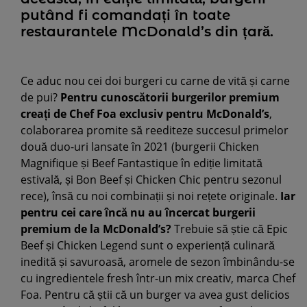
putând fi comandați în toate
restaurantele McDonald’s din țară.
Ce aduc nou cei doi burgeri cu carne de vită și carne
de pui?
Pentru cunoscătorii burgerilor premium
creați de Chef Foa exclusiv pentru McDonald’s
,
colaborarea promite să reediteze succesul primelor
două duo-uri lansate în 2021 (burgerii Chicken
Magnifique și Beef Fantastique în ediție limitată
estivală, și Bon Beef și Chicken Chic pentru sezonul
rece), însă cu noi combinații și noi rețete originale.
Iar
pentru cei care încă nu au încercat burgerii
premium de la McDonald’s?
Trebuie să știe că Epic
Beef și Chicken Legend sunt o experiență culinară
inedită și savuroasă, aromele de sezon îmbinându-se
cu ingredientele fresh într-un mix creativ, marca Chef
Foa. Pentru că știi că un burger va avea gust delicios