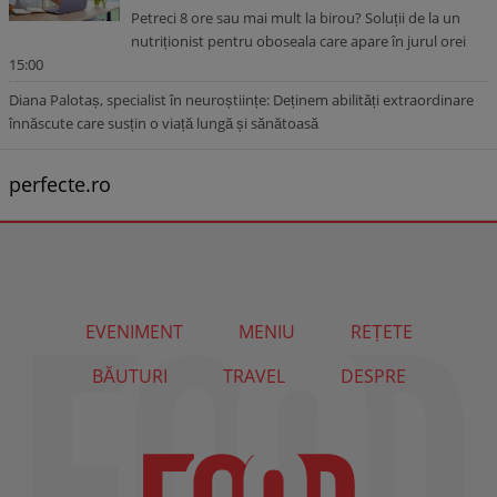
Petreci 8 ore sau mai mult la birou? Soluții de la un
nutriționist pentru oboseala care apare în jurul orei
15:00
Diana Palotaș, specialist în neuroștiințe: Deținem abilități extraordinare
înnăscute care susțin o viață lungă și sănătoasă
perfecte.ro
EVENIMENT
MENIU
REȚETE
BĂUTURI
TRAVEL
DESPRE