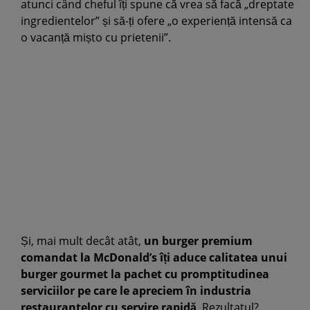
atunci când cheful îți spune că vrea să facă „dreptate
ingredientelor” și să-ți ofere „o experiență intensă ca
o vacanță mișto cu prietenii”.
Și, mai mult decât atât,
un burger premium
comandat la McDonald’s îți aduce calitatea unui
burger gourmet la pachet cu promptitudinea
serviciilor pe care le apreciem în industria
restaurantelor cu servire rapidă
. Rezultatul?