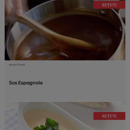
REȚETE
acum 11 ani
Sos Espagnole
REȚETE