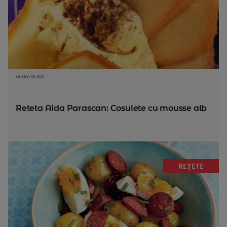
acum 12 ani
Reteta Aida Parascan: Cosulete cu mousse alb
REȚETE