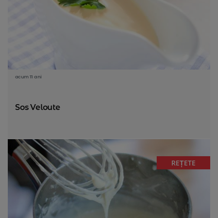
acum 11 ani
Sos Veloute
REȚETE