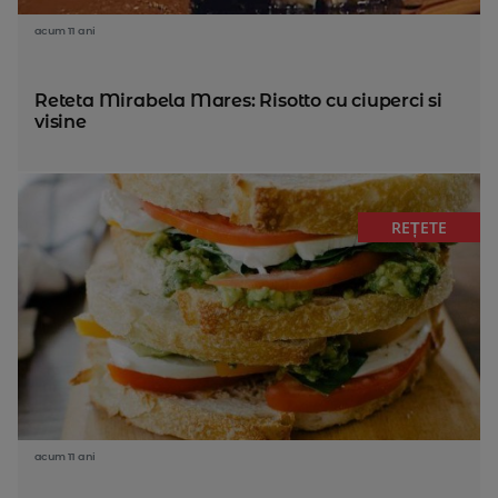
acum 11 ani
Reteta Mirabela Mares: Risotto cu ciuperci si
visine
REȚETE
acum 11 ani