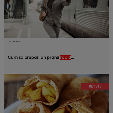
acum 8 ani
Cum sa prepari un pranz
rapid
...
REȚETE