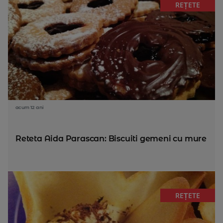
REȚETE
acum 12 ani
Reteta Aida Parascan: Biscuiti gemeni cu mure
REȚETE