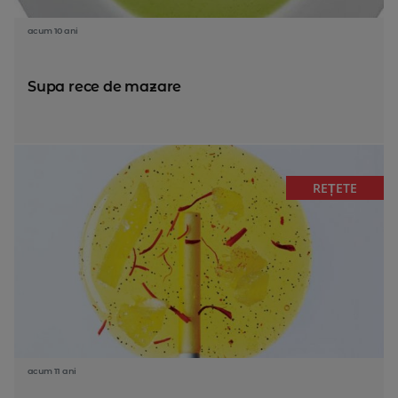
acum 10 ani
Supa rece de mazare
REȚETE
acum 11 ani