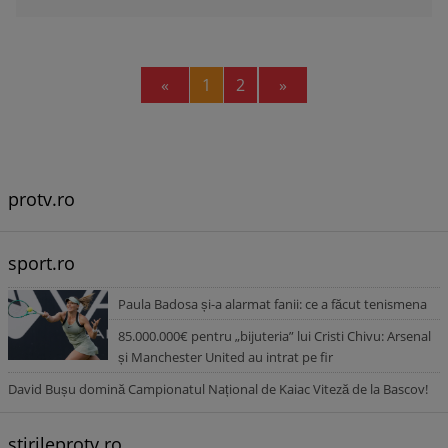
Previous
Next
«
1
2
»
protv.ro
sport.ro
Paula Badosa și-a alarmat fanii: ce a făcut tenismena
85.000.000€ pentru „bijuteria” lui Cristi Chivu: Arsenal
și Manchester United au intrat pe fir
David Bușu domină Campionatul Național de Kaiac Viteză de la Bascov!
stirileprotv.ro