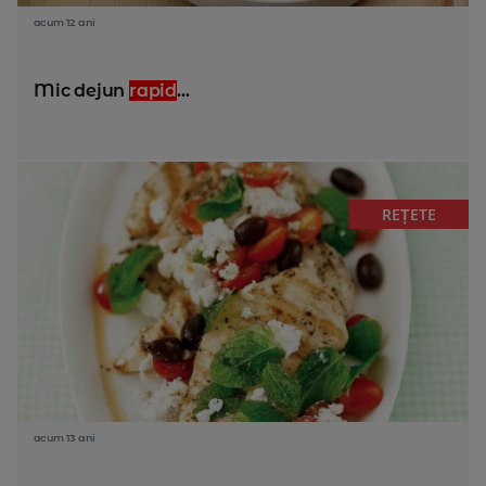
acum 12 ani
Mic dejun
rapid
...
REȚETE
acum 13 ani