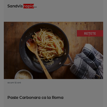
Sandvis
rapid
...
REȚETE
acum 12 ani
Paste Carbonara ca la Roma