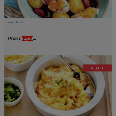
acum 12 ani
Pranz
rapid
...
REȚETE