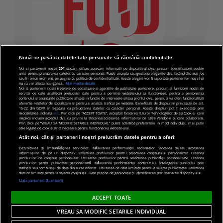
Nouă ne pasă ca datele tale personale să rămână confidențiale
Noi și partenerii noștri
201
stocăm și/sau accesăm informații pe dispozitivul dvs., precum identificatorii cookie
unici pentru prelucrarea datelor cu caracter personal. Puteți accepta sau gestiona alegerile dvs. făcând clic mai jos
sau în orice moment, pe pagina cu politica de confidențialitate. Aceste alegeri vor fi raportate partenerilor noștri și
nu vă vor afecta navigarea.
Mai multe detalii
Noi si partenerii nostri (retelele de socializare si agentiile de publicitate partenere, precum si furnizorii nostri de
servicii de date analitice) prelucram date pentru a permite website-ului sa functioneze, pentru a personaliza
continutul si anunturile publicitare afisate in functie de interesele si/sau profilul dvs., pentru a va oferi functionalitati
aferente retelelor de socializare si pentru a analiza traficul pe website. Beneficiati de drepturile prevazute de art.
15-22 din GDPR in legatura cu prelucrarea datelor cu caracter personal. Aceste drepturi pot fi exercitate prin
modalitatea indicata
aici
. Prin click pe “ACCEPT TOATE”, acceptati folosirea tuturor Tehnologiilor de tip Cookie, care
implica inclusiv acceptul dvs. cu privire la stocarea/accesarea informatiilor de catre Vendor-ii cu care colaboram.
Prin click pe “VREAU SA MODIFIC SETARILE INDIVIDUAL” puteti schimba preferintele in mod individual, mai putin
cele legate de cookie strict necesare pentru functionarea website-ului.
Atât noi, cât și partenerii noștri prelucrăm datele pentru a oferi:
Dezvoltarea și îmbunătățirea serviciilor. Măsurarea performanței reclamelor. Stocarea și/sau accesarea
informațiilor de pe un dispozitiv. Utilizarea profilurilor pentru selectarea conținutului personalizat. Crearea
© 2019 PRO TV S.R.L |
Politica de Cookie
|
Politica
profilurilor de conținut personalizat. Utilizarea profilurilor pentru selectarea publicității personalizate. Crearea
profilurilor pentru publicitate personalizată. Măsurarea performanței conținutului. Înțelegerea publicului prin
de confidentialitate
statistici sau combinații de date din surse diferite. Utilizarea de date limitate pentru a selecta publicitatea. Utilizarea
datelor limitate pentru a selecta conținutul. Date precise de geolocație și identificarea prin scanarea dispozitivului.
Listă parteneri (furnizori)
ACCEPT TOATE
VREAU SA MODIFIC SETARILE INDIVIDUAL