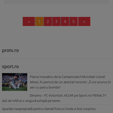
Previous
Next
«
1
2
3
4
5
»
protv.ro
sport.ro
Planul macabru de la Campionatul Mondial! Lionel
Messi, în pericol de un atentat terorist: „Îl voi arunca în
aer cu patru bombe”
Dinamo - FC Voluntari, ACUM pe Sport.ro! PENALTY
dat de VAR și o singură echipă pe teren
Apariție neașteptată pentru Daniel Pancu! Unde a fost surprins