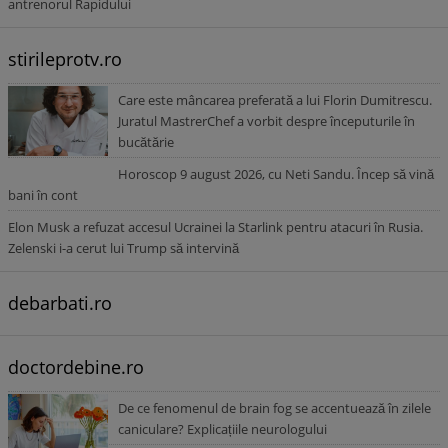
antrenorul Rapidului
stirileprotv.ro
Care este mâncarea preferată a lui Florin Dumitrescu.
Juratul MastrerChef a vorbit despre începuturile în
bucătărie
Horoscop 9 august 2026, cu Neti Sandu. Încep să vină
bani în cont
Elon Musk a refuzat accesul Ucrainei la Starlink pentru atacuri în Rusia.
Zelenski i-a cerut lui Trump să intervină
debarbati.ro
doctordebine.ro
De ce fenomenul de brain fog se accentuează în zilele
caniculare? Explicațiile neurologului