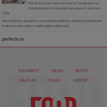
Petreci 8 ore sau mai mult la birou? Soluții de la un
nutriționist pentru oboseala care apare în jurul orei
15:00
Diana Palotaș, specialist în neuroștiințe: Deținem abilități extraordinare
înnăscute care susțin o viață lungă și sănătoasă
perfecte.ro
EVENIMENT
MENIU
REȚETE
BĂUTURI
TRAVEL
DESPRE