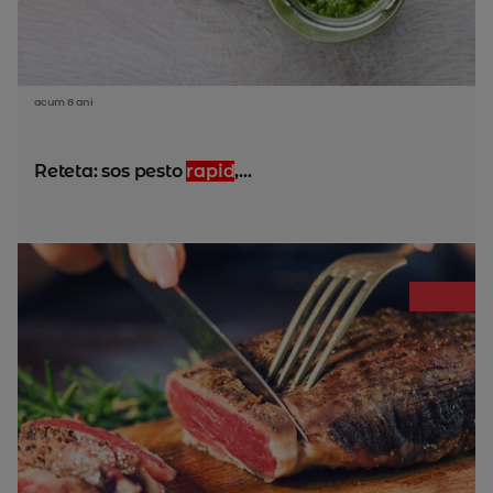
acum 8 ani
Reteta: sos pesto
rapid
,...