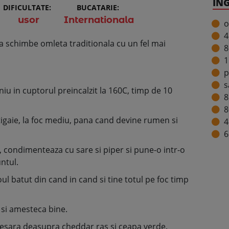
IN
DIFICULTATE:
BUCATARIE:
usor
Internationala
o
4
a schimbe omleta traditionala cu un fel mai
8
1
p
s
iniu in cuptorul preincalzit la 160C, timp de 10
8
8
tigaie, la foc mediu, pana cand devine rumen si
4
6
, condimenteaza cu sare si piper si pune-o intr-o
untul.
l batut din cand in cand si tine totul pe foc timp
 si amesteca bine.
resara deasupra cheddar ras si ceapa verde.