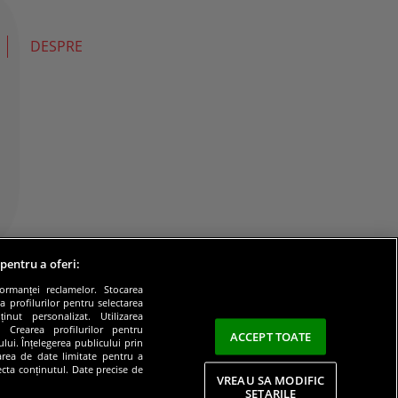
DESPRE
 pentru a oferi:
formanței reclamelor. Stocarea
a profilurilor pentru selectarea
inut personalizat. Utilizarea
e. Crearea profilurilor pentru
ACCEPT TOATE
lui. Înțelegerea publicului prin
zarea de date limitate pentru a
lecta conținutul. Date precise de
VREAU SA MODIFIC
SETARILE