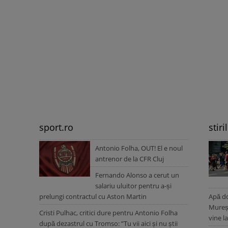
sport.ro
stiri
Antonio Folha, OUT! El e noul
antrenor de la CFR Cluj
Fernando Alonso a cerut un
salariu uluitor pentru a-și
prelungi contractul cu Aston Martin
Apă do
Mureș.
Cristi Pulhac, critici dure pentru Antonio Folha
vine l
după dezastrul cu Tromso: ”Tu vii aici și nu știi