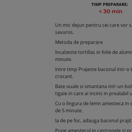
TIMP PREPARARE:
< 30 min
Un mic dejun pentru cei care vor s
savuros.
Metoda de preparare
Incalzeste tortillas in folie de alum
minute.
Intre timp Prajeste baconul intr-o 
crocant.
Bate ouale si smantana intr-un bol
tigaie in care ai incins in prealabil 
Cu o lingura de lemn amesteca in ou
de 5 minute.
Ia de pe foc, adauga baconul prajit
Pune amestecul in castronele si p