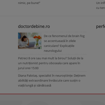
nimic, pe bune!”
Un inf
cu ten
doctordebine.ro
perf
De ce fenomenul de brain fog
se accentuează în zilele
caniculare? Explicațiile
neurologului
Petreci 8 ore sau mai mult la birou? Soluții de la
un nutriționist pentru oboseala care apare în
jurul orei 15:00
Diana Palotaș, specialist în neuroștiințe: Deținem
abilități extraordinare înnăscute care susțin o
viață lungă și sănătoasă