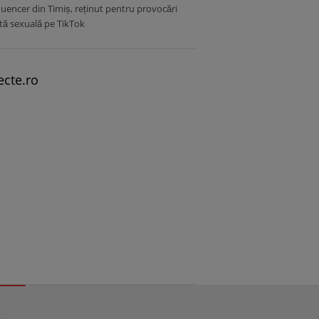
luencer din Timiș, reținut pentru provocări
tă sexuală pe TikTok
ecte.ro