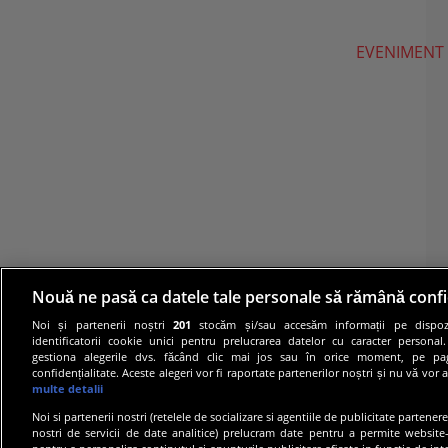
EVENIMENT
Nouă ne pasă ca datele tale personale să rămână confi
Noi și partenerii noștri
201
stocăm și/sau accesăm informații pe dispozi
identificatorii cookie unici pentru prelucrarea datelor cu caracter personal
gestiona alegerile dvs. făcând clic mai jos sau în orice moment, pe pa
confidențialitate. Aceste alegeri vor fi raportate partenerilor noștri și nu vă vor 
multe detalii
Noi si partenerii nostri (retelele de socializare si agentiile de publicitate partener
nostri de servicii de date analitice) prelucram date pentru a permite website-