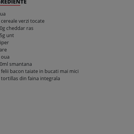
GREDIENTE
ua
 cereale verzi tocate
0g cheddar ras
5g unt
iper
are
 oua
0ml smantana
 felii bacon taiate in bucati mai mici
 tortillas din faina integrala