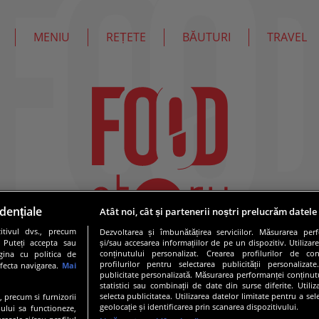
MENIU
REȚETE
BĂUTURI
TRAVEL
dențiale
Atât noi, cât și partenerii noștri prelucrăm datele
tivul dvs., precum
Dezvoltarea și îmbunătățirea serviciilor. Măsurarea per
. Puteți accepta sau
și/sau accesarea informațiilor de pe un dispozitiv. Utilizare
conținutului personalizat. Crearea profilurilor de conț
gina cu politica de
profilurilor pentru selectarea publicității personalizat
afecta navigarea.
Mai
publicitate personalizată. Măsurarea performanței conținutu
statistici sau combinații de date din surse diferite. Utili
selecta publicitatea. Utilizarea datelor limitate pentru a se
e, precum si furnizorii
geolocație și identificarea prin scanarea dispozitivului.
ului sa functioneze,