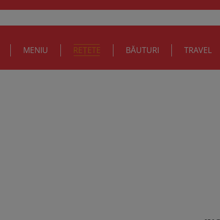
MENIU
REȚETE
BĂUTURI
TRAVEL
d cu ou si bacon