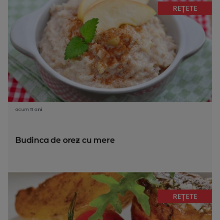
REȚETE
acum 11 ani
Budinca de orez cu mere
REȚETE