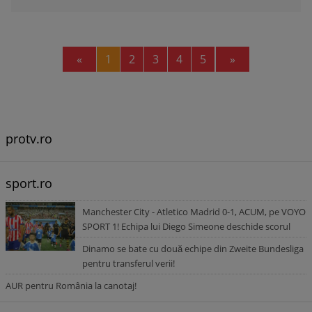
Previous
Next
«
1
2
3
4
5
»
protv.ro
sport.ro
Manchester City - Atletico Madrid 0-1, ACUM, pe VOYO
SPORT 1! Echipa lui Diego Simeone deschide scorul
Dinamo se bate cu două echipe din Zweite Bundesliga
pentru transferul verii!
AUR pentru România la canotaj!