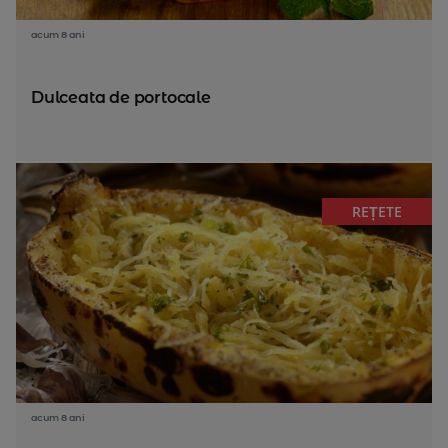
acum 8 ani
Dulceata de portocale
REȚETE
acum 8 ani