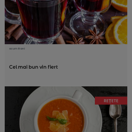
acum 8 ani
Cel mai bun vin fiert
REȚETE