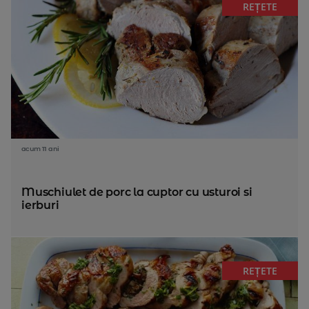
REȚETE
acum 11 ani
Muschiulet de porc la cuptor cu usturoi si
ierburi
REȚETE