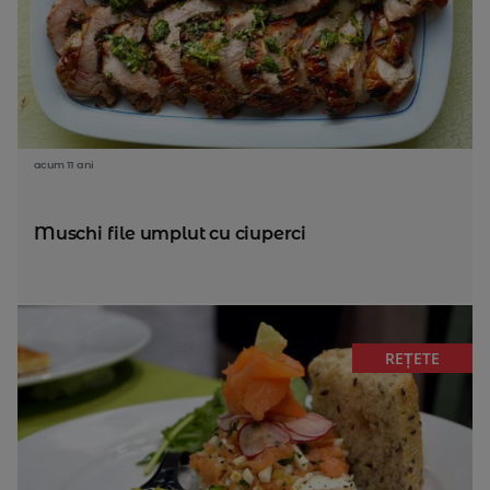
acum 11 ani
Muschi file umplut cu ciuperci
REȚETE