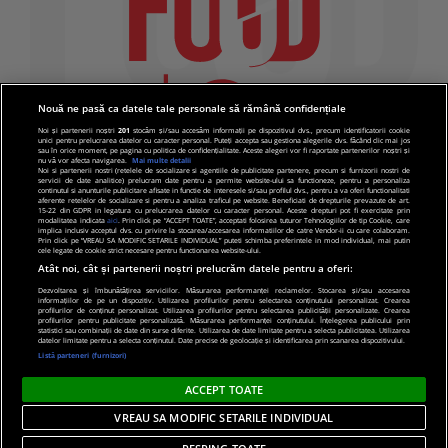
Nouă ne pasă ca datele tale personale să rămână confidențiale
Noi și partenerii noștri
201
stocăm și/sau accesăm informații pe dispozitivul dvs., precum identificatorii cookie
unici pentru prelucrarea datelor cu caracter personal. Puteți accepta sau gestiona alegerile dvs. făcând clic mai jos
sau în orice moment, pe pagina cu politica de confidențialitate. Aceste alegeri vor fi raportate partenerilor noștri și
nu vă vor afecta navigarea.
Mai multe detalii
Noi si partenerii nostri (retelele de socializare si agentiile de publicitate partenere, precum si furnizorii nostri de
servicii de date analitice) prelucram date pentru a permite website-ului sa functioneze, pentru a personaliza
continutul si anunturile publicitare afisate in functie de interesele si/sau profilul dvs., pentru a va oferi functionalitati
aferente retelelor de socializare si pentru a analiza traficul pe website. Beneficiati de drepturile prevazute de art.
15-22 din GDPR in legatura cu prelucrarea datelor cu caracter personal. Aceste drepturi pot fi exercitate prin
modalitatea indicata
aici
. Prin click pe “ACCEPT TOATE”, acceptati folosirea tuturor Tehnologiilor de tip Cookie, care
implica inclusiv acceptul dvs. cu privire la stocarea/accesarea informatiilor de catre Vendor-ii cu care colaboram.
Prin click pe “VREAU SA MODIFIC SETARILE INDIVIDUAL” puteti schimba preferintele in mod individual, mai putin
cele legate de cookie strict necesare pentru functionarea website-ului.
Atât noi, cât și partenerii noștri prelucrăm datele pentru a oferi:
Dezvoltarea și îmbunătățirea serviciilor. Măsurarea performanței reclamelor. Stocarea și/sau accesarea
informațiilor de pe un dispozitiv. Utilizarea profilurilor pentru selectarea conținutului personalizat. Crearea
© 2019 PRO TV S.R.L |
Politica de Cookie
|
Politica
profilurilor de conținut personalizat. Utilizarea profilurilor pentru selectarea publicității personalizate. Crearea
profilurilor pentru publicitate personalizată. Măsurarea performanței conținutului. Înțelegerea publicului prin
de confidentialitate
statistici sau combinații de date din surse diferite. Utilizarea de date limitate pentru a selecta publicitatea. Utilizarea
datelor limitate pentru a selecta conținutul. Date precise de geolocație și identificarea prin scanarea dispozitivului.
Listă parteneri (furnizori)
ACCEPT TOATE
VREAU SA MODIFIC SETARILE INDIVIDUAL