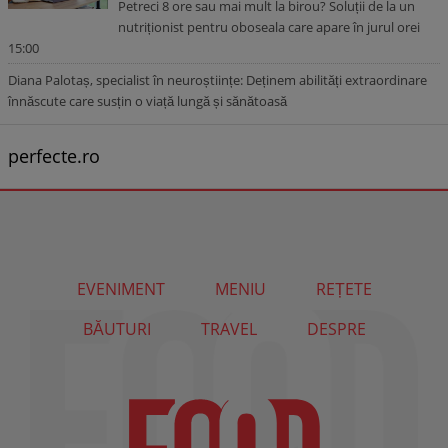
Petreci 8 ore sau mai mult la birou? Soluții de la un
nutriționist pentru oboseala care apare în jurul orei
15:00
Diana Palotaș, specialist în neuroștiințe: Deținem abilități extraordinare
înnăscute care susțin o viață lungă și sănătoasă
perfecte.ro
EVENIMENT
MENIU
REȚETE
BĂUTURI
TRAVEL
DESPRE