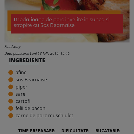
Medalioane de porc invelite in sunca si
stropite cu Sos Bearnaise
Foodstory
Data publicarii: Luni 13 Iulie 2015, 15:46
INGREDIENTE
afine
sos Bearnaise
piper
sare
cartofi
felii de bacon
carne de porc muschiulet
TIMP PREPARARE:
DIFICULTATE:
BUCATARIE: